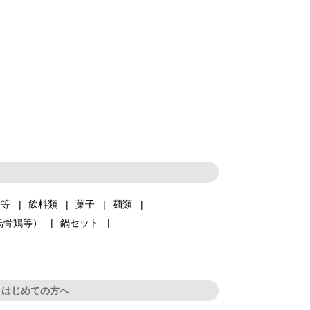
品等
飲料類
菓子
麺類
烏骨鶏等）
鍋セット
はじめての方へ