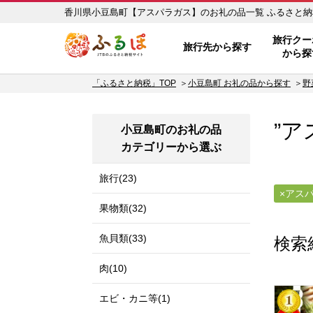
香川県小豆島町【
ふるぽ JTBのふるさと納税サイ
旅行クー
旅行先から探す
から探
「ふるさと納税」TOP
小豆島町 お礼の品から探す
野
”ア
小豆島町のお礼の品
カテゴリーから選ぶ
旅行(23)
アス
果物類(32)
魚貝類(33)
検索
肉(10)
エビ・カニ等(1)