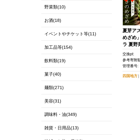
野菜類(10)
お酒(18)
夏芽ア
イベントやチケット等(11)
めざめ」(
ラ 夏野
加工品等(154)
気 小豆
交換pt:
参考寄附額
飲料類(19)
管理番号:
菓子(40)
四国地方
麺類(271)
美容(31)
調味料・油(349)
雑貨・日用品(13)