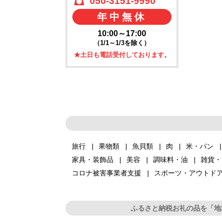
050-3151-9990
年中無休
10:00～17:00
（1/1～1/3を除く）
★土日も電話受付しております。
旅行
果物類
魚貝類
肉
米・パン
家具・装飾品
美容
調味料・油
雑貨・
コロナ被害事業者支援
スポーツ・アウトド
ふるさと納税お礼の品を「地