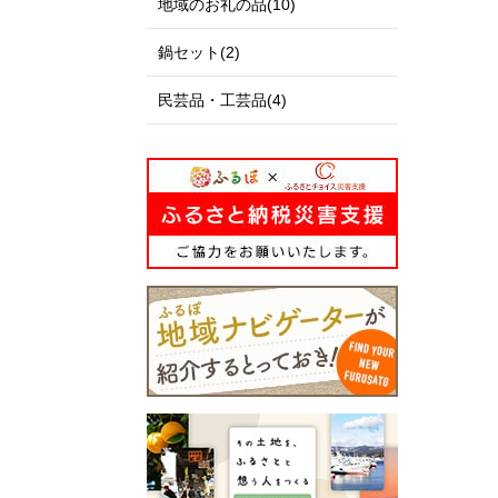
地域のお礼の品(10)
鍋セット(2)
民芸品・工芸品(4)