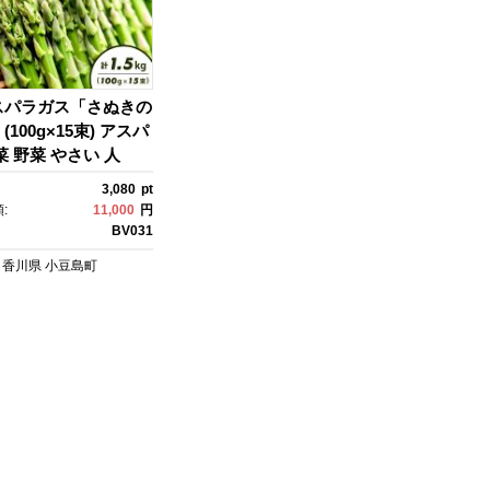
スパラガス「さぬきの
100g×15束) アスパ
菜 野菜 やさい 人
島
3,080
pt
:
11,000
円
BV031
香川県
小豆島町