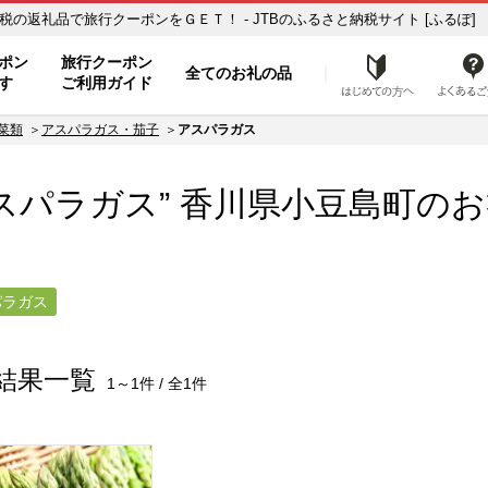
アスパラガス】のお礼の品一覧 ふるさと納税の返礼品で旅行クーポンをＧＥＴ！ - JTBのふるさと納税サイト [ふるぽ]
ト
ポン
旅行クーポン
全てのお礼の品
はじめ
す
ご利用ガイド
菜類
アスパラガス・茄子
アスパラガス
スパラガス” 香川県
小豆島町
のお
パラガス
結果一覧
1～1件 / 全1件