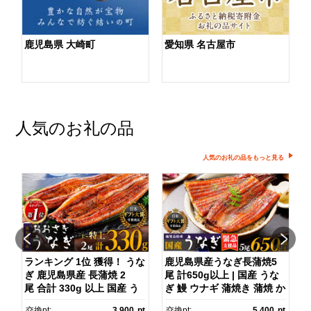
鹿児島県 大崎町
愛知県 名古屋市
人気のお礼の品
人気のお礼の品をもっと見る
ランキング 1位 獲得！ うな
鹿児島県産うなぎ長蒲焼5
ぎ 鹿児島県産 長蒲焼 2
尾 計650g以上 | 国産 うな
京
尾 合計 330g 以上 国産 う
ぎ 鰻 ウナギ 蒲焼き 蒲焼 か
旅
なぎ 鰻 ウナギ 蒲焼き 蒲
ばやき unagi うなぎ蒲
pt
交換pt:
3,900
pt
交換pt:
5,400
pt