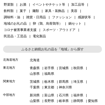
野菜類
お酒
イベントやチケット等
加工品等
飲料類
菓子
麺類
家具・装飾品
美容
調味料・油
雑貨・日用品
ファッション
感謝状等
地域のお礼の品
卵（鶏、烏骨鶏等）
鍋セット
コロナ被害事業者支援
スポーツ・アウトドア
民芸品・工芸品
電化製品
ふるさと納税お礼の品を「地域」から探す
北海道地方
北海道
東北地方
青森県
岩手県
宮城県
秋田県
山形県
福島県
関東地方
茨城県
栃木県
群馬県
埼玉県
千葉県
東京都
神奈川県
中部地方
新潟県
富山県
石川県
福井県
山梨県
長野県
岐阜県
静岡県
愛知県