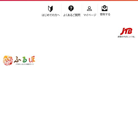
はじめての方へ
よくあるご質問
マイページ
寄附する
ふるぽ JTBのふるさと納税サイト
「ふるさと納税」TOP
内子町 お礼の品から探す
雑貨・日用品
食器・グラス
”食器・グラス” 愛媛県
内子町
のお礼の
品一覧
さらに検索条件を絞り込む
食器・グラス