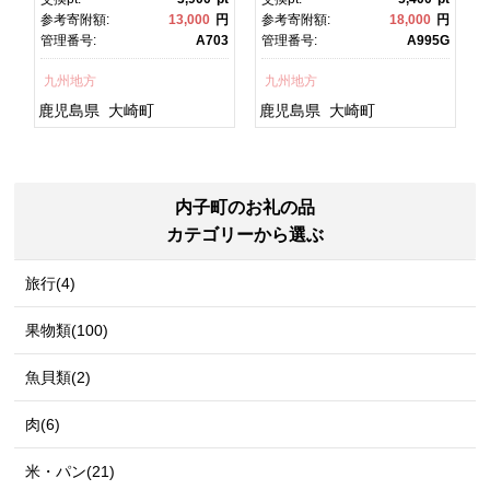
ク
焼 かばやき 魚 魚介 魚貝 海
焼 土用丑の日 土用の丑の
円
参考寄附額:
13,000
円
参考寄附額:
18,000
円
鮮 うな重 ひつまぶし 蒲
日 丑の日 魚 魚介 魚貝 海
T
管理番号:
A703
管理番号:
A995G
グ
焼 訳あり ギフト 人気 おす
鮮 うな重 蒲焼 訳あり ギフ
すめ 鹿児島県 大崎町 大隅
ト 人気 おすすめ 鹿児島
九州地方
九州地方
半島 A703
県 大崎町 大隅半
島 A995G 【会員限定のお
鹿児島県
大崎町
鹿児島県
大崎町
礼の品】【うなぎ蒲焼 国
産 うなぎ unagi 鰻 ウナ
ギ うなぎ蒲焼】
内子町のお礼の品
カテゴリーから選ぶ
旅行(4)
果物類(100)
魚貝類(2)
肉(6)
米・パン(21)