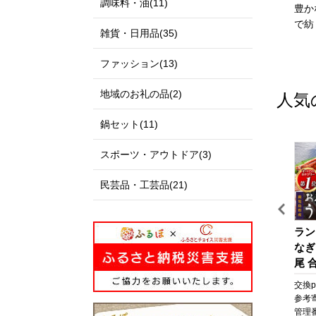
調味料・油(11)
私たちのまち北栄町は、鳥
伊達政宗公の城下町として
豊か
取県の中央部に位置する人
発展し、美しい自然と快適
で紡
雑貨・日用品(35)
口約14,000人の町です。
な都市空間が共存する杜の
北は日本海に面し、白砂青
都、仙台市。本市の更なる
ファッション(13)
松の景色が美しい北条砂丘
発展にご支援とご協力をお
が広がっており、南は大山
願いいたします。
地域のお礼の品(2)
人気
を望む黒ぼく地帯の丘陵地
があり、豊かな自然に囲ま
鍋セット(11)
れています。
この豊かな自然環境を生か
スポーツ・アウトドア(3)
し、スイカ、ぶどう、らっ
きょう、長芋などさまざま
民芸品・工芸品(21)
な魅力ある農産物が生み出
されています。
また、漫画「名探偵コナ
ッ
【箱根町】JTBふるさと旅
びわ湖マラソン 2027 【滋
ラン
ン」の作者である青山剛昌
な
行クーポン（Eメール発
賀県外寄附者専用】ふるさ
なぎ
氏の出身地であり、駅構内
行）（30,000円分） | 旅
と納税ランナー枠
尾 合
に「名探偵コナン」の装飾
行 観光 旅行券 旅行クーポ
なぎ
pt
交換pt:
30,000
pt
交換pt:
-
pt
交換pt
が施されたコナン駅（JR由
ン クーポン 箱根町ふるさ
焼 
円
参考寄附額:
100,000
円
参考寄附額:
50,000
円
参考
良駅）や青山氏の思い出の
と納税 神奈川県ふるさと
貝 
12
管理番号:
JTBW030T
管理番号:
DX005
管理番