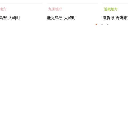
蒲焼 訳あり ギフト 人
貝 海鮮 うな重 蒲焼 訳あ
シャルトリ
地方
九州地方
近畿地方
おすすめ 鹿児島県 大崎
り ギフト 人気 おすす
センス フェ
大隅半島 A703
め 鹿児島県 大崎町 大隅半
ートメント 
島県
大崎町
鹿児島県
大崎町
滋賀県
野洲市
島 A995G 【会員限定のお
トエッセンス
礼の品】【うなぎ蒲焼 国
産 うなぎ unagi 鰻 ウナ
ギ うなぎ蒲焼】