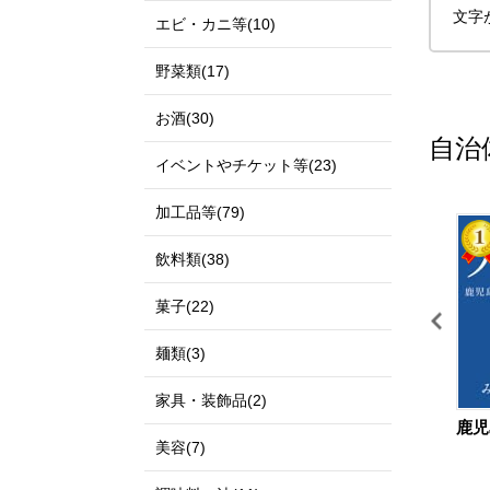
文字
エビ・カニ等(10)
野菜類(17)
お酒(30)
自治
イベントやチケット等(23)
加工品等(79)
11
12
飲料類(38)
菓子(22)
麺類(3)
家具・装飾品(2)
鳥取県 北栄町
宮城県 仙台市
鹿児
美容(7)