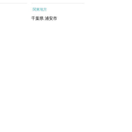
ートメントエッ
行予約 ホテル 旅館 チケ
根町
関東地方
関東地方
イシャルトリ
ット 子供 子連れ カップ
トリートメン
ル 家族 人気 おすすめ 旅
千葉県
浦安市
神奈川県
箱根町
 化粧水｜
行クーポン 店頭 オンライ
ン ネット予約 電話 有効期
間3年