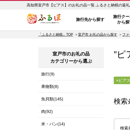
高知県室戸市【ピアス】のお礼
ふるぽ JTBのふるさと納税サイ
旅行クー
旅行先から探す
から探
「ふるさと納税」TOP
室戸市 お礼の品から探す
ファ
”ピ
室戸市のお礼の品
カテゴリーから選ぶ
旅行(9)
ピア
果物類(8)
魚貝類(145)
検索
肉(92)
米・パン(14)
検索