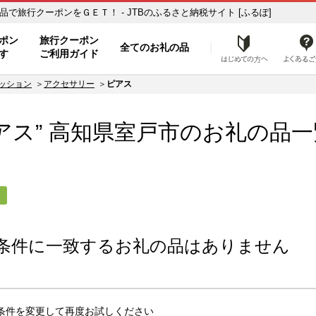
の品一覧 ふるさと納税の返礼品で旅行クーポンをＧＥＴ！ - JTBのふるさと納税サイト [ふるぽ]
ト
ポン
旅行クーポン
全てのお礼の品
はじめ
す
ご利用ガイド
ッション
アクセサリー
ピアス
アス” 高知県
室戸市
のお礼の品一
ス
条件に一致するお礼の品はありません
条件を変更して再度お試しください