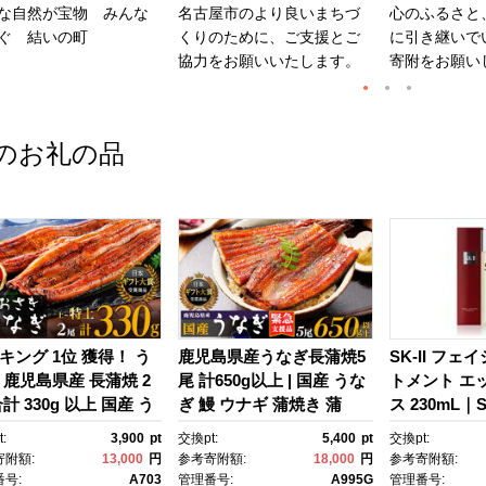
な自然が宝物 みんな
名古屋市のより良いまちづ
心のふるさと
ぐ 結いの町
くりのために、ご支援とご
に引き継いで
協力をお願いいたします。
寄附をお願い
のお礼の品
キング 1位 獲得！ う
鹿児島県産うなぎ長蒲焼5
SK-II フェ
 鹿児島県産 長蒲焼 2
尾 計650g以上 | 国産 うな
トメント エ
計 330g 以上 国産 う
ぎ 鰻 ウナギ 蒲焼き 蒲
ス 230mL｜SK
 鰻 ウナギ 蒲焼き 蒲
焼 かばやき unagi うなぎ
2 SK エス
:
3,900
pt
交換pt:
5,400
pt
交換pt:
かばやき 魚 魚介 魚
蒲焼 土用丑の日 土用の丑
ーツ エスケｰ
寄附額:
13,000
円
参考寄附額:
18,000
円
参考寄附額:
海鮮 うな重 ひつまぶ
の日 丑の日 魚 魚介 魚
ンケア 化粧品
号:
A703
管理番号:
A995G
管理番号: