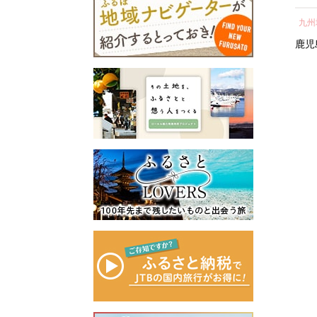
所蔵物や作品が展示された
納税 神奈川県 箱根町
し 
青山剛昌ふるさと館をはじ
関東地方
近畿地方
九州
気 
め、駅から青山剛昌ふるさ
町 
神奈川県
箱根町
滋賀県
鹿児
と館までの約1.4kmを「コナ
ン通り」と名付け、キャラ
クターのブロンズ像やカラ
ーオブジェが点在するなど
「名探偵コナンに会えるま
ち」づくりを進めていま
す。
町を応援していただけるみ
なさまと一緒に持続可能な
まちづくりを進めていきま
す。
みなさまの応援をよろしく
お願いします。