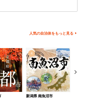
人気の自治体をもっと見る
4
5
市
新潟県 南魚沼市
北海道 旭川市