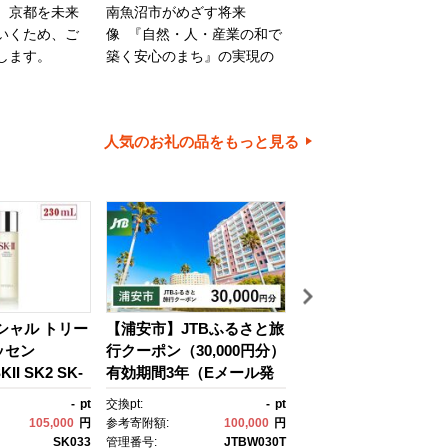
、京都を未来
南魚沼市がめざす将来
旭川市は、旭山動物園
いくため、ご
像 『自然・人・産業の和で
川家具で知られるほか
します。
築く安心のまち』の実現の
内有数の米どころでも
ために大切に使わせていた
ます。旭川市の魅力あ
だきます。
ちづくりのために、ご
とご協力をお願いいた
人気のお礼の品をもっと見る
す。
イシャル トリー
【浦安市】JTBふるさと旅
【箱根町】箱ぴたふ
ッセン
行クーポン（30,000円分）
宿泊補助券（150,000
II SK2 SK-
有効期間3年（Eメール発
分） | 旅行 観光 旅行
ケーツー エスケ
行）｜旅行 トラベル 予
行クーポン クーポン 
-
pt
交換pt:
-
pt
交換pt:
150,
 ピテラ スキ
約 国内旅行 JTB 宿泊 観
町ふるさと納税 神奈
105,000
円
参考寄附額:
100,000
円
参考寄附額:
500,
 ｺｽﾒ フェイ
光 体験 旅行券 宿泊券 旅
ふるさと納税 神奈川県
SK033
管理番号:
JTBW030T
管理番号: