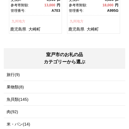
焼 かばやき 魚 魚介 魚貝 海
焼 土用丑の日 土用の丑の
円
参考寄附額:
13,000
円
参考寄附額:
18,000
円
宿
鮮 うな重 ひつまぶし 蒲
日 丑の日 魚 魚介 魚貝 海
7
管理番号:
A703
管理番号:
A995G
チ
焼 訳あり ギフト 人気 おす
鮮 うな重 蒲焼 訳あり ギフ
すめ 鹿児島県 大崎町 大隅
ト 人気 おすすめ 鹿児島
九州地方
九州地方
グ
半島 A703
県 大崎町 大隅半
島 A995G 【会員限定のお
鹿児島県
大崎町
鹿児島県
大崎町
礼の品】【うなぎ蒲焼 国
産 うなぎ unagi 鰻 ウナ
ギ うなぎ蒲焼】
室戸市のお礼の品
カテゴリーから選ぶ
旅行(9)
果物類(8)
魚貝類(145)
肉(92)
米・パン(14)