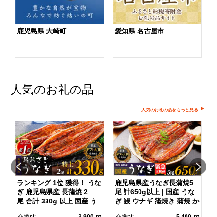
鹿児島県 大崎町
愛知県 名古屋市
人気のお礼の品
人気のお礼の品をもっと見る
】
ランキング 1位 獲得！ うな
鹿児島県産うなぎ長蒲焼5
ぎ 鹿児島県産 長蒲焼 2
尾 計650g以上 | 国産 うな
尾 合計 330g 以上 国産 う
ぎ 鰻 ウナギ 蒲焼き 蒲焼 か
)
なぎ 鰻 ウナギ 蒲焼き 蒲
ばやき unagi うなぎ蒲
pt
交換pt:
3,900
pt
交換pt:
5,400
pt