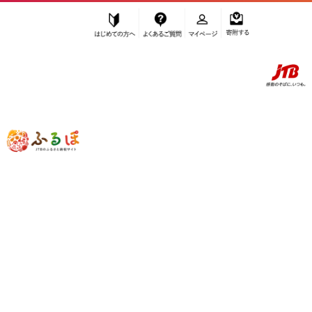
はじめての方へ
よくあるご質問
マイページ
寄附する
ふるぽ JTBのふるさと納税サイト
「ふるさと納税」TOP
室戸市 お礼の品から探す
雑貨・日用品
防災グッズ
”防災グッズ” 高知県
室戸市
のお礼の品
一覧
さらに検索条件を絞り込む
防災グッズ