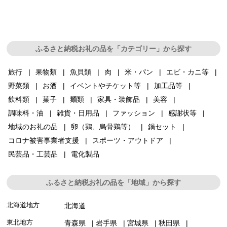
ふるさと納税お礼の品を「カテゴリー」から探す
旅行
果物類
魚貝類
肉
米・パン
エビ・カニ等
野菜類
お酒
イベントやチケット等
加工品等
飲料類
菓子
麺類
家具・装飾品
美容
調味料・油
雑貨・日用品
ファッション
感謝状等
地域のお礼の品
卵（鶏、烏骨鶏等）
鍋セット
コロナ被害事業者支援
スポーツ・アウトドア
民芸品・工芸品
電化製品
ふるさと納税お礼の品を「地域」から探す
北海道地方
北海道
東北地方
青森県
岩手県
宮城県
秋田県