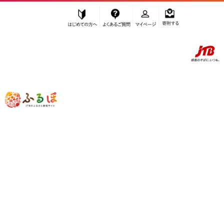
はじめての方へ
よくあるご質問
マイページ
寄附する
ふるぽ JTBのふるさと納税サイト
「ふるさと納税」TOP
室戸市 お礼の品から探す
魚貝類
フグ
”フグ” 高知県
室戸市
のお礼の品一覧
さらに検索条件を絞り込む
フグ
検索条件に一致するお礼の品はありま