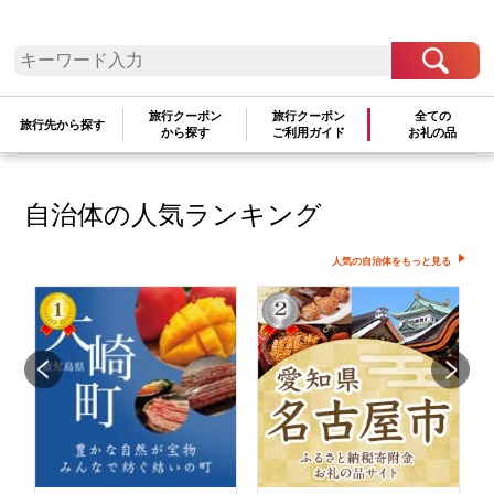
せん
検索条件を変更して再度お試しください
旅行クーポン
旅行クーポン
全ての
旅行先から探す
文字が正しく入力されていることをご確認ください
から探す
ご利用ガイド
お礼の品
自治体の人気ランキング
人気の自治体をもっと見る