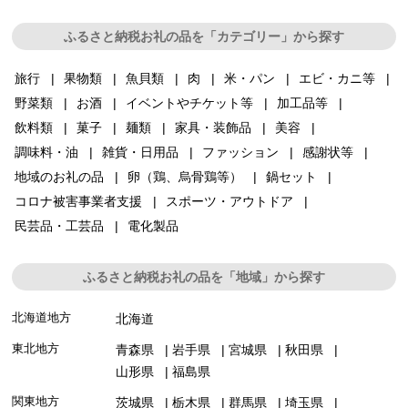
ふるさと納税お礼の品を「カテゴリー」から探す
旅行
果物類
魚貝類
肉
米・パン
エビ・カニ等
野菜類
お酒
イベントやチケット等
加工品等
飲料類
菓子
麺類
家具・装飾品
美容
調味料・油
雑貨・日用品
ファッション
感謝状等
地域のお礼の品
卵（鶏、烏骨鶏等）
鍋セット
コロナ被害事業者支援
スポーツ・アウトドア
民芸品・工芸品
電化製品
ふるさと納税お礼の品を「地域」から探す
北海道地方
北海道
東北地方
青森県
岩手県
宮城県
秋田県
山形県
福島県
関東地方
茨城県
栃木県
群馬県
埼玉県