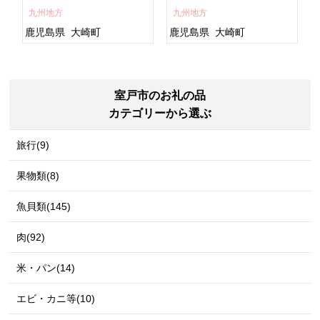
すめ 鹿児島県 大崎町 大隅
ト 人気 おすすめ 鹿児島
九州地方
九州地方
半島 A703
県 大崎町 大隅半
島 A995G 【会員限定のお
鹿児島県
大崎町
鹿児島県
大崎町
礼の品】【うなぎ蒲焼 国
産 うなぎ unagi 鰻 ウナ
ギ うなぎ蒲焼】
室戸市のお礼の品
カテゴリーから選ぶ
旅行(9)
果物類(8)
魚貝類(145)
肉(92)
米・パン(14)
エビ・カニ等(10)