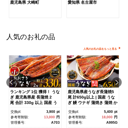
鹿児島県 大崎町
愛知県 名古屋市
人気のお礼の品
人気のお礼の品をもっと見る
ダ
ランキング 1位 獲得！ うな
鹿児島県産うなぎ長蒲焼5
ぎ 鹿児島県産 長蒲焼 2
尾 計650g以上 | 国産 うな
尾 合計 330g 以上 国産 う
ぎ 鰻 ウナギ 蒲焼き 蒲焼 か
ス
なぎ 鰻 ウナギ 蒲焼き 蒲
ばやき unagi うなぎ蒲
pt
交換pt:
3,900
pt
交換pt:
5,400
pt
焼 かばやき 魚 魚介 魚貝 海
焼 土用丑の日 土用の丑の
円
参考寄附額:
13,000
円
参考寄附額:
18,000
円
鮮 うな重 ひつまぶし 蒲
日 丑の日 魚 魚介 魚貝 海
1
管理番号:
A703
管理番号:
A995G
焼 訳あり ギフト 人気 おす
鮮 うな重 蒲焼 訳あり ギフ