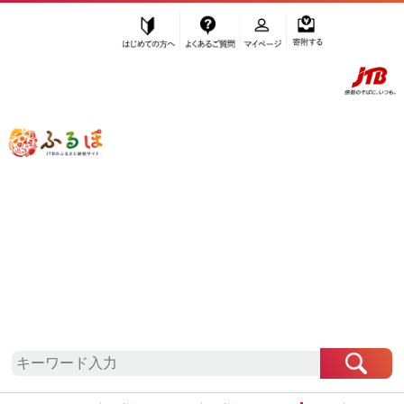
はじめての方へ
よくあるご質問
マイページ
寄附する
ふるぽ JTBのふるさと納税サイト
「ふるさと納税」TOP
由布市 お礼の品から探す
米・パン
パン
食パン
”食パン” 大分県
由布市
のお礼の品一覧
さらに検索条件を絞り込む
食パン