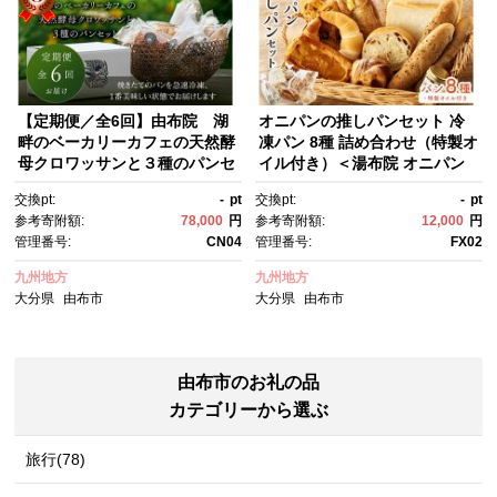
【定期便／全6回】由布院 湖
オニパンの推しパンセット 冷
畔のベーカリーカフェの天然酵
凍パン 8種 詰め合わせ（特製オ
母クロワッサンと３種のパンセ
イル付き）＜湯布院 オニパン
ット ～カフェラリューシュ～
カフェ＞
交換pt:
-
pt
交換pt:
-
pt
参考寄附額:
78,000
円
参考寄附額:
12,000
円
管理番号:
CN04
管理番号:
FX02
九州地方
九州地方
大分県
由布市
大分県
由布市
由布市のお礼の品
カテゴリーから選ぶ
旅行(78)