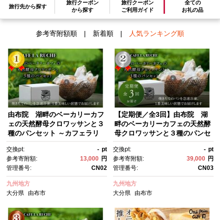
検索結果一覧
旅行クーポン
旅行クーポン
全ての
旅行先から探す
1～4件 / 全4件
から探す
ご利用ガイド
お礼の品
参考寄附額順
|
新着順
|
人気ランキング順
由布院 湖畔のベーカリーカフ
【定期便／全3回】由布院 湖
ェの天然酵母クロワッサンと３
畔のベーカリーカフェの天然酵
種のパンセット ～カフェラリ
母クロワッサンと３種のパンセ
ューシュ～
ット ～カフェラリューシュ～
交換pt:
-
pt
交換pt:
-
pt
参考寄附額:
13,000
円
参考寄附額:
39,000
円
管理番号:
CN02
管理番号:
CN03
九州地方
九州地方
大分県
由布市
大分県
由布市