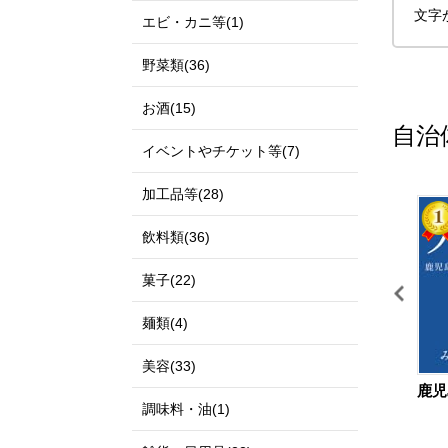
文字
エビ・カニ等(1)
野菜類(36)
お酒(15)
自治
イベントやチケット等(7)
加工品等(28)
11
12
飲料類(36)
菓子(22)
麺類(4)
美容(33)
宮城県 仙台市
鳥取県 北栄町
鹿児
調味料・油(1)