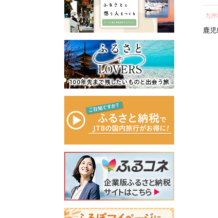
所蔵物や作品が展示された
ェ
し 
青山剛昌ふるさと館をはじ
近畿地方
近畿地方
九州
容
気 
め、駅から青山剛昌ふるさ
町 
滋賀県
京都府
京都市
鹿児
と館までの約1.4kmを「コナ
ン通り」と名付け、キャラ
クターのブロンズ像やカラ
ーオブジェが点在するなど
「名探偵コナンに会えるま
ち」づくりを進めていま
す。
町を応援していただけるみ
なさまと一緒に持続可能な
まちづくりを進めていきま
す。
みなさまの応援をよろしく
お願いします。