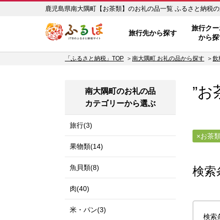
鹿児島県南大隅町【お茶
ふるぽ JTBのふるさと納税サイ
旅行クー
旅行先から探す
から探
「ふるさと納税」TOP
南大隅町 お礼の品から探す
飲
”お
南大隅町のお礼の品
カテゴリーから選ぶ
旅行(3)
お茶
果物類(14)
魚貝類(8)
検索
肉(40)
米・パン(3)
検索