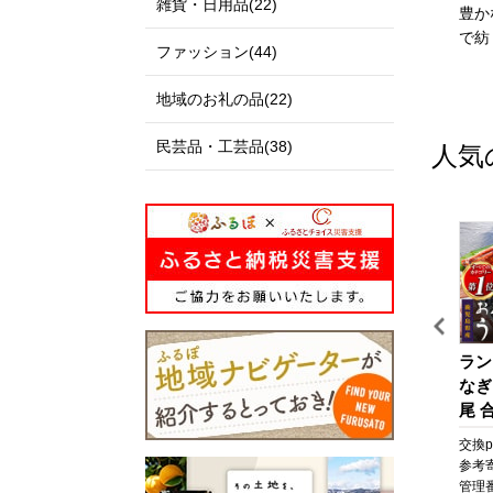
雑貨・日用品(22)
伊達政宗公の城下町として
私たちのまち北栄町は、鳥
豊か
発展し、美しい自然と快適
取県の中央部に位置する人
で紡
ファッション(44)
な都市空間が共存する杜の
口約14,000人の町です。
都、仙台市。本市の更なる
北は日本海に面し、白砂青
地域のお礼の品(22)
発展にご支援とご協力をお
松の景色が美しい北条砂丘
願いいたします。
が広がっており、南は大山
民芸品・工芸品(38)
人気
を望む黒ぼく地帯の丘陵地
があり、豊かな自然に囲ま
れています。
この豊かな自然環境を生か
し、スイカ、ぶどう、らっ
きょう、長芋などさまざま
な魅力ある農産物が生み出
されています。
また、漫画「名探偵コナ
イ
びわ湖マラソン 2027 【滋
【京セラ】クレサンベール
ラン
ン」の作者である青山剛昌
ッ
賀県外寄附者専用】ふるさ
〈エメラルド・天然ダイヤ
なぎ
氏の出身地であり、駅構内
と納税ランナー枠
モンド〉リング【プラチ
尾 合
に「名探偵コナン」の装飾
ケ
ナ/ペアシェイプ/7月誕生
なぎ
pt
交換pt:
-
pt
交換pt:
-
pt
交換pt
が施されたコナン駅（JR由
ケ
石】
焼 
円
参考寄附額:
50,000
円
参考寄附額:
1,000,000
円
参考
良駅）や青山氏の思い出の
粧
貝 
68
管理番号:
DX005
管理番号:
B-EU112
管理番