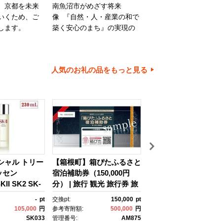
、京都を未来
南魚沼市がめざす将来
旭川市は、旭山動物園
いくため、ご
像 『自然・人・産業の和で
川家具で知られるほか
します。
築く安心のまち』の実現の
内有数の米どころでも
ために大切に使わせていた
ます。旭川市の魅力あ
だきます。
ちづくりのために、ご
とご協力をお願いいた
人気のお礼の品をもっと見る
す。
イシャル トリー
【箱根町】箱ぴたふるさと
【浦安市】JTBふる
ッセン
宿泊補助券（150,000円
行クーポン（30,000
II SK2 SK-
分） | 旅行 観光 旅行券 旅
有効期間3年（Eメー
ケーツー エスケ
行クーポン クーポン 箱根
行）｜旅行 トラベル 
-
pt
交換pt:
150,000
pt
交換pt:
 ピテラ スキ
町ふるさと納税 神奈川県
約 国内旅行 JTB 宿泊
105,000
円
参考寄附額:
500,000
円
参考寄附額:
100,
 ｺｽﾒ フェイ
ふるさと納税 神奈川県 箱
光 体験 旅行券 宿泊券
SK033
管理番号:
AM875
管理番号:
JTB