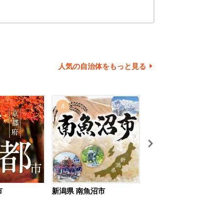
人気の自治体をもっと見る
4
5
市
新潟県 南魚沼市
北海道 旭川市