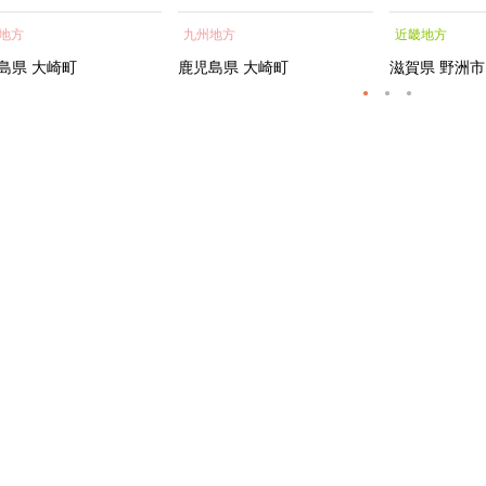
蒲焼 訳あり ギフト 人
貝 海鮮 うな重 蒲焼 訳あ
シャルトリ
地方
九州地方
近畿地方
おすすめ 鹿児島県 大崎
り ギフト 人気 おすす
センス フェ
大隅半島 A703
め 鹿児島県 大崎町 大隅半
ートメント 
島県
大崎町
鹿児島県
大崎町
滋賀県
野洲市
島 A995G 【会員限定のお
トエッセンス
礼の品】【うなぎ蒲焼 国
産 うなぎ unagi 鰻 ウナ
ギ うなぎ蒲焼】