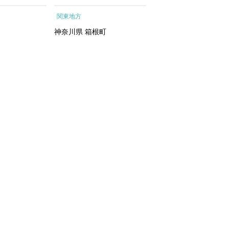
ートメントエッ
根町
行予約 ホテル 旅館 
関東地方
関東地方
イシャルトリ
ット 子供 子連れ カ
トリートメン
ル 家族 人気 おすすめ
神奈川県
箱根町
千葉県
浦安市
 化粧水｜
行クーポン 店頭 オン
ン ネット予約 電話 
間3年