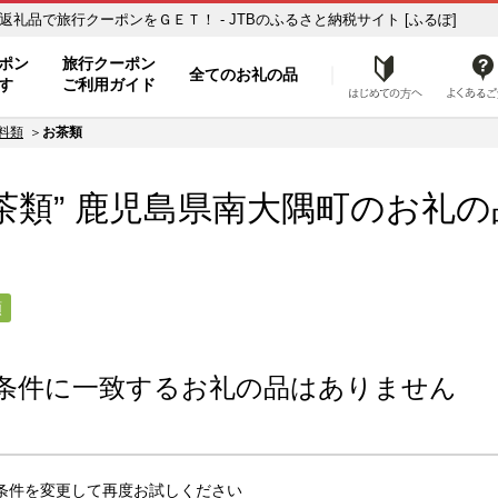
類】のお礼の品一覧 ふるさと納税の返礼品で旅行クーポンをＧＥＴ！ - JTBのふるさと納税サイト [ふるぽ]
ト
ポン
旅行クーポン
全てのお礼の品
はじめ
す
ご利用ガイド
料類
お茶類
茶類” 鹿児島県
南大隅町
のお礼の
類
条件に一致するお礼の品はありません
条件を変更して再度お試しください