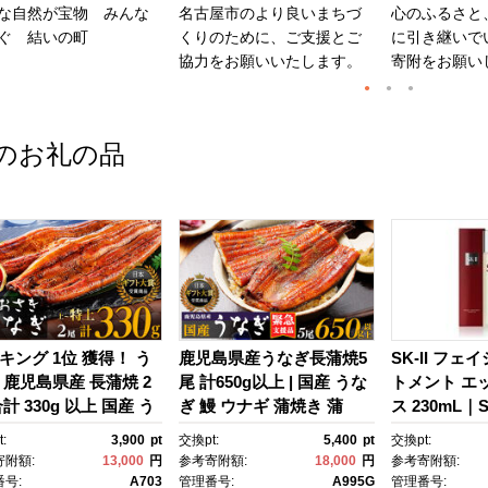
な自然が宝物 みんな
名古屋市のより良いまちづ
心のふるさと
ぐ 結いの町
くりのために、ご支援とご
に引き継いで
協力をお願いいたします。
寄附をお願い
のお礼の品
キング 1位 獲得！ う
鹿児島県産うなぎ長蒲焼5
SK-II フェ
 鹿児島県産 長蒲焼 2
尾 計650g以上 | 国産 うな
トメント エ
計 330g 以上 国産 う
ぎ 鰻 ウナギ 蒲焼き 蒲
ス 230mL｜SK
 鰻 ウナギ 蒲焼き 蒲
焼 かばやき unagi うなぎ
2 SK エス
:
3,900
pt
交換pt:
5,400
pt
交換pt:
かばやき 魚 魚介 魚
蒲焼 土用丑の日 土用の丑
ーツ エスケｰ
寄附額:
13,000
円
参考寄附額:
18,000
円
参考寄附額:
海鮮 うな重 ひつまぶ
の日 丑の日 魚 魚介 魚
ンケア 化粧品
号:
A703
管理番号:
A995G
管理番号: