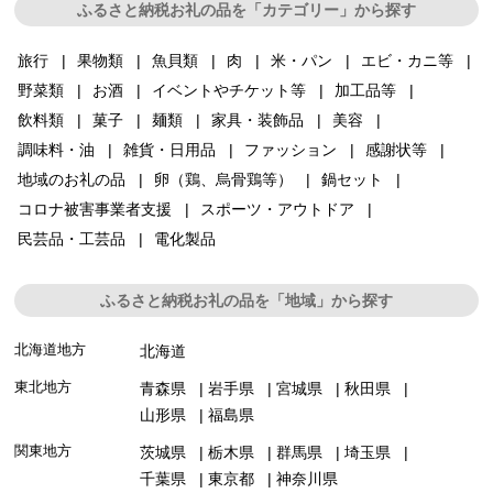
ふるさと納税お礼の品を「カテゴリー」から探す
旅行
果物類
魚貝類
肉
米・パン
エビ・カニ等
野菜類
お酒
イベントやチケット等
加工品等
飲料類
菓子
麺類
家具・装飾品
美容
調味料・油
雑貨・日用品
ファッション
感謝状等
地域のお礼の品
卵（鶏、烏骨鶏等）
鍋セット
コロナ被害事業者支援
スポーツ・アウトドア
民芸品・工芸品
電化製品
ふるさと納税お礼の品を「地域」から探す
北海道地方
北海道
東北地方
青森県
岩手県
宮城県
秋田県
山形県
福島県
関東地方
茨城県
栃木県
群馬県
埼玉県
千葉県
東京都
神奈川県