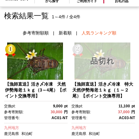
から探す
ご利用ガイド
お礼の品
検索結果一覧
1～4件 / 全4件
参考寄附額順
|
新着順
|
人気ランキング順
品切れ
【漁師直送】活き〆冷凍 天然
【漁師直送】活き〆冷凍 特大
伊勢海老１ｋｇ（3～4尾）【ポ
天然伊勢海老１ｋｇ（１～２
イント交換専用】
尾）【ポイント交換専用】
交換pt:
9,000
pt
交換pt:
11,100
pt
参考寄附額:
30,000
円
参考寄附額:
37,000
円
管理番号:
AC01-NT
管理番号:
AC03-NT
九州地方
九州地方
鹿児島県
和泊町
鹿児島県
和泊町