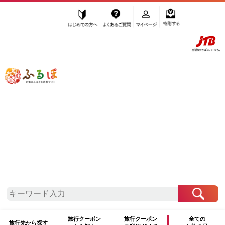
はじめての方へ
よくあるご質問
マイページ
寄附する
ふるぽ JTBのふるさと納税サイト
「ふるさと納税」TOP
和泊町 お礼の品から探す
魚貝類
旬の鮮魚等
”旬の鮮魚等” 鹿児島県
和泊町
のお礼の
品一覧
さらに検索条件を絞り込む
旬の鮮魚等
旅行クーポン
旅行クーポン
全ての
旅行先から探す