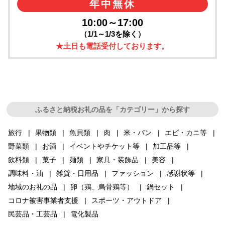
年中無休
10:00～17:00
（1/1～1/3を除く）
★土日も電話受付しております。
ふるさと納税お礼の品を「カテゴリー」から探す
旅行
果物類
魚貝類
肉
米・パン
エビ・カニ等
野菜類
お酒
イベントやチケット等
加工品等
飲料類
菓子
麺類
家具・装飾品
美容
調味料・油
雑貨・日用品
ファッション
感謝状等
地域のお礼の品
卵（鶏、烏骨鶏等）
鍋セット
コロナ被害事業者支援
スポーツ・アウトドア
民芸品・工芸品
電化製品