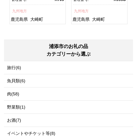
焼 訳あり ギフト 人気 おす
鮮 うな重 蒲焼 訳あり ギフ
すめ 鹿児島県 大崎町 大隅
ト 人気 おすすめ 鹿児島
九州地方
九州地方
半島 A703
県 大崎町 大隅半
島 A995G 【会員限定のお
鹿児島県
大崎町
鹿児島県
大崎町
礼の品】【うなぎ蒲焼 国
産 うなぎ unagi 鰻 ウナ
ギ うなぎ蒲焼】
浦添市のお礼の品
カテゴリーから選ぶ
旅行(6)
魚貝類(6)
肉(58)
野菜類(1)
お酒(7)
イベントやチケット等(8)