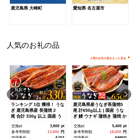
鹿児島県 大崎町
愛知県 名古屋市
人気のお礼の品
人気のお礼の品をもっと見る
ダ
ランキング 1位 獲得！ うな
鹿児島県産うなぎ長蒲焼5
ぎ 鹿児島県産 長蒲焼 2
尾 計650g以上 | 国産 うな
尾 合計 330g 以上 国産 う
ぎ 鰻 ウナギ 蒲焼き 蒲焼 か
ス
なぎ 鰻 ウナギ 蒲焼き 蒲
ばやき unagi うなぎ蒲
pt
交換pt:
3,900
pt
交換pt:
5,400
pt
焼 かばやき 魚 魚介 魚貝 海
焼 土用丑の日 土用の丑の
円
参考寄附額:
13,000
円
参考寄附額:
18,000
円
鮮 うな重 ひつまぶし 蒲
日 丑の日 魚 魚介 魚貝 海
1
管理番号:
A703
管理番号:
A995G