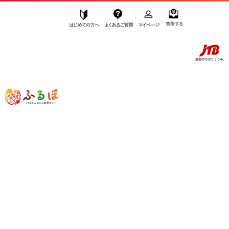
はじめての方へ
よくあるご質問
マイページ
寄附する
ふるぽ JTBのふるさと納税サイト
「ふるさと納税」TOP
浦添市 お礼の品から探す
ファッション
財布
”財布” 沖縄県
浦添市
のお礼の品一覧
さらに検索条件を絞り込む
財布