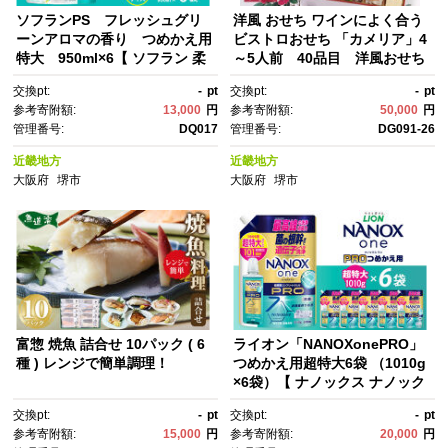
ソフランPS フレッシュグリ
洋風 おせち ワインによく合う
ーンアロマの香り つめかえ用
ビストロおせち 「カメリア」4
特大 950ml×6【 ソフラン 柔
～5人前 40品目 洋風おせち
軟剤 詰め替え セット 人気 お
専門店
交換pt:
-
pt
交換pt:
-
pt
すすめ 衣類用 日用品 消耗品 送
参考寄附額:
13,000
円
参考寄附額:
50,000
円
料無料 大阪 堺市】
管理番号:
DQ017
管理番号:
DG091-26
近畿地方
近畿地方
大阪府
堺市
大阪府
堺市
富惣 焼魚 詰合せ 10パック ( 6
ライオン「NANOXonePRO」
種 ) レンジで簡単調理！
つめかえ用超特大6袋 （1010g
×6袋）【 ナノックス ナノック
スワン プロ 洗濯 洗剤 詰め替
交換pt:
-
pt
交換pt:
-
pt
え 詰替え 人気 おすすめ 日用
参考寄附額:
15,000
円
参考寄附額:
20,000
円
品 消耗品 送料無料 大阪 堺市】