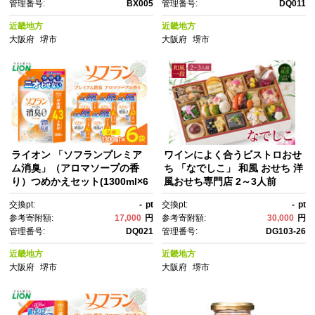
管理番号:
BX005
管理番号:
DQ011
近畿地方
近畿地方
大阪府
堺市
大阪府
堺市
ライオン 「ソフランプレミア
ワインによく合うビストロおせ
ム消臭」（アロマソープの香
ち 「なでしこ」 和風 おせち 洋
り）つめかえセット(1300ml×6
風おせち専門店 2～3人前
個)【 ソフラン 消臭 柔軟剤 洗
交換pt:
-
pt
交換pt:
-
pt
濯 詰め替え 詰替え 人気 おすす
参考寄附額:
17,000
円
参考寄附額:
30,000
円
め 衣類用 アロマ ニオイ対策 日
管理番号:
DQ021
管理番号:
DG103-26
用品 消耗品 大阪 堺市】
近畿地方
近畿地方
大阪府
堺市
大阪府
堺市