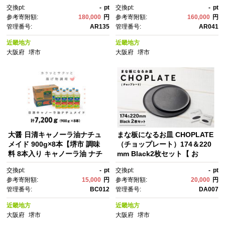
ANO フィッシング アウトド
ング アウトドア スポーツ 魚 人
交換pt:
-
pt
交換pt:
-
pt
ア スポーツ 魚 人気 おすす
気 おすすめ 大阪府 堺市】
参考寄附額:
180,000
円
参考寄附額:
160,000
円
め 大阪府 堺市】
管理番号:
AR135
管理番号:
AR041
近畿地方
近畿地方
大阪府
堺市
大阪府
堺市
大醤 日清キャノーラ油ナチュ
まな板になるお皿 CHOPLATE
メイド 900g×8本【堺市 調味
（チョップレート）174＆220
料 8本入り キャノーラ油 ナチ
mm Black2枚セット【 お
ュメイド ヘルシー 高品質 揚げ
皿 皿 まな板 キッチン プレー
交換pt:
-
pt
交換pt:
-
pt
物 炒め物 洋食 和食 軽い風
ト 耐久性 高品質 おしゃれ アウ
参考寄附額:
15,000
円
参考寄附額:
20,000
円
味 人気 おすすめ オイル料理 調
トドア ホームパーティ ブラッ
管理番号:
BC012
管理番号:
DA007
理油 お取り寄せ 通販 送料無
ク 人気 おすすめ 調理器具 食
料 ふるさと納税】
器 大阪府 堺市】
近畿地方
近畿地方
大阪府
堺市
大阪府
堺市