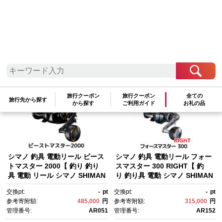
自治体情報
使い道について
お礼の品一覧
お礼の品一覧
参考寄附金額
高い順
低い順
|
新着順
|
人気ランキング順
表示件数：
件
旅行クーポン
旅行クーポン
全ての
旅行先から探す
から探す
ご利用ガイド
お礼の品
シマノ 釣具 電動リール ビース
シマノ 釣具 電動リール フォー
トマスター 2000【 釣り 釣り
スマスター 300 RIGHT【 釣
具 電動 リール シマノ SHIMAN
り 釣り具 電動 シマノ SHIMAN
O フィッシング アウトドア ス
O リール フィッシング アウト
交換pt:
-
pt
交換pt:
-
pt
ポーツ 魚 人気 おすすめ 大阪
ドア スポーツ 魚 人気 おすす
参考寄附額:
485,000
円
参考寄附額:
315,000
円
府 堺市】
め 大阪府 堺市】
管理番号:
AR051
管理番号:
AR152