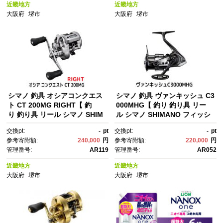
近畿地方
近畿地方
大阪府
堺市
大阪府
堺市
シマノ 釣具 オシアコンクエス
シマノ 釣具 ヴァンキッシュ C3
ト CT 200MG RIGHT【 釣
000MHG【 釣り 釣り具 リー
り 釣り具 リール シマノ SHIM
ル シマノ SHIMANO フィッシ
ANO フィッシング アウトド
ング アウトドア スポーツ 魚 人
交換pt:
-
pt
交換pt:
-
pt
ア スポーツ 魚 人気 おすす
気 おすすめ 大阪府 堺市】
参考寄附額:
240,000
円
参考寄附額:
220,000
円
め 大阪府 堺市】
管理番号:
AR119
管理番号:
AR052
近畿地方
近畿地方
大阪府
堺市
大阪府
堺市