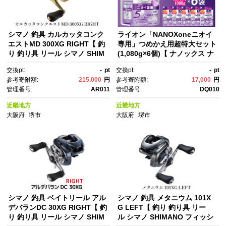
シマノ 釣具 カルカッタコンク
ライオン「NANOXoneニオイ
エストMD 300XG RIGHT【 釣
専用」つめかえ用超特大セット
り 釣り具 リール シマノ SHIM
(1,080g×6個)【 ナノックス ナ
ANO フィッシング アウトド
ノックスワン 消臭 洗濯 洗剤 詰
交換pt:
-
pt
交換pt:
-
pt
ア スポーツ 魚 人気 おすす
め替え用 人気 おすすめ 日用
参考寄附額:
215,000
円
参考寄附額:
17,000
円
め 大阪府 堺市】
品 消耗品 大阪 堺市】
管理番号:
AR011
管理番号:
DQ010
近畿地方
近畿地方
大阪府
堺市
大阪府
堺市
シマノ 釣具 ベイトリール アル
シマノ 釣具 メタニウム 101X
デバランDC 30XG RIGHT【 釣
G LEFT【 釣り 釣り具 リー
り 釣り具 リール シマノ SHIM
ル シマノ SHIMANO フィッシ