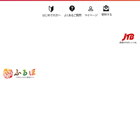
はじめての方へ
よくあるご質問
マイページ
寄附する
ふるぽ JTBのふるさと納税サイト
「ふるさと納税」TOP
地域から探す
近畿地方から探す
大阪府から探す
堺市
大阪府
堺市
お礼の品を辞退して、自治体に寄附することができます。
お礼の品を受け取らず寄附のみ行う