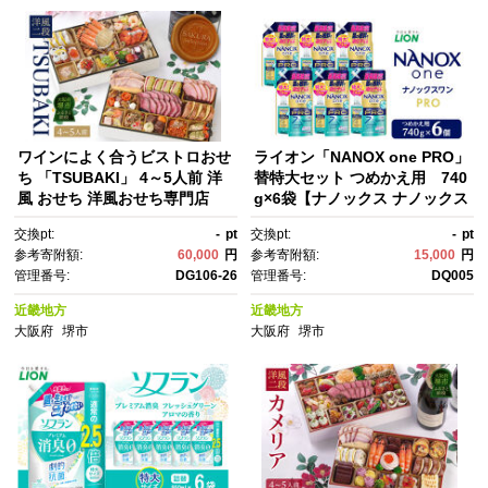
ワインによく合うビストロおせ
ライオン「NANOX one PRO」
ち 「TSUBAKI」 4～5人前 洋
替特大セット つめかえ用 740
風 おせち 洋風おせち専門店
g×6袋【ナノックス ナノックス
ワン プロ 洗剤 洗濯 洗濯洗
交換pt:
-
pt
交換pt:
-
pt
剤 詰め替え用 日用品 消耗品 人
参考寄附額:
60,000
円
参考寄附額:
15,000
円
気 おすすめ 大阪 堺市】
管理番号:
DG106-26
管理番号:
DQ005
近畿地方
近畿地方
大阪府
堺市
大阪府
堺市