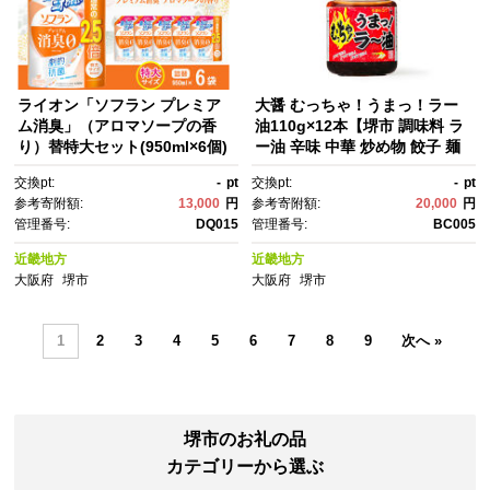
ライオン「ソフラン プレミア
大醤 むっちゃ！うまっ！ラー
ム消臭」（アロマソープの香
油110g×12本【堺市 調味料 ラ
り）替特大セット(950ml×6個)
ー油 辛味 中華 炒め物 餃子 麺
【 ソフラン 消臭 柔軟剤 洗
類 ピリ辛風味 人気 おすすめ ス
交換pt:
-
pt
交換pt:
-
pt
濯 詰め替え 詰替え 人気 おすす
パイス 香辛料 料理万能 お取り
参考寄附額:
13,000
円
参考寄附額:
20,000
円
め 衣類用 アロマ ニオイ対策 日
寄せ 通販 送料無料 ふるさと納
管理番号:
DQ015
管理番号:
BC005
用品 消耗品 大阪 堺市】
税】
近畿地方
近畿地方
大阪府
堺市
大阪府
堺市
1
2
3
4
5
6
7
8
9
次へ »
堺市のお礼の品
カテゴリーから選ぶ