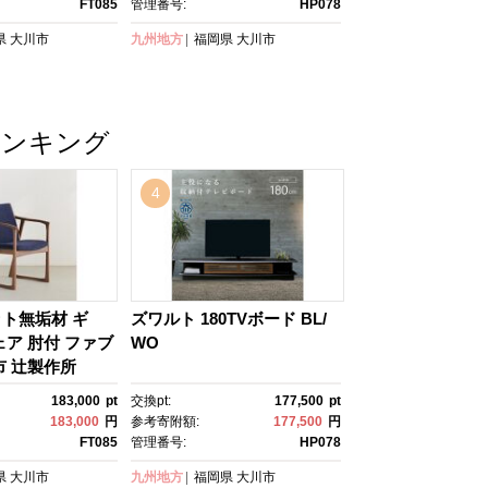
FT085
管理番号:
HP078
県
大川市
九州地方
福岡県
大川市
ランキング
4
ト無垢材 ギ
ズワルト 180TVボード BL/
ェア 肘付 ファブ
WO
市 辻製作所
183,000
pt
交換pt:
177,500
pt
183,000
円
参考寄附額:
177,500
円
FT085
管理番号:
HP078
県
大川市
九州地方
福岡県
大川市