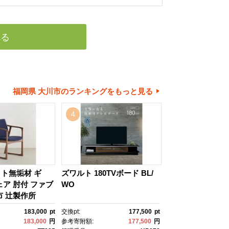
れる
福岡県 大川市のランキングをもっと見る
4
ト無垢材 ギ
ズワルト 180TVボード BL/
ェア 肘付 ファブ
WO
市 辻製作所
183,000
pt
交換pt:
177,500
pt
183,000
円
参考寄附額:
177,500
円