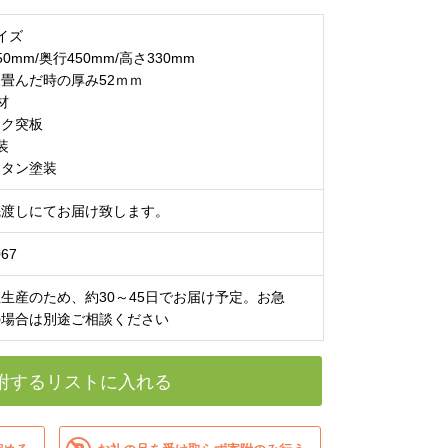
イズ
50mm/奥行450mm/高さ330mm
畳んだ時の厚み52ｍｍ
材
ーク突板
装
レタン塗装
先渡しにてお届け致します。
67
生産のため、約30～45日でお届け予定。お急
の場合は別途ご相談ください
附するリストに入れる