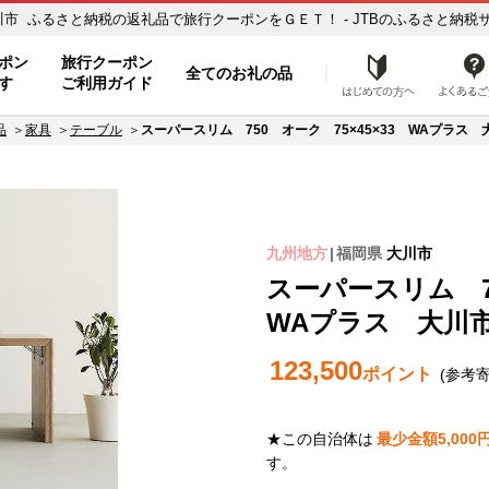
大川市 ふるさと納税の返礼品で旅行クーポンをＧＥＴ！ - JTBのふるさと納税サ
ポン
旅行クーポン
全てのお礼の品
はじめ
す
ご利用ガイド
品
家具
テーブル
スーパースリム 750 オーク 75×45×33 WAプラス 
九州地方
福岡県
大川市
スーパースリム 75
WAプラス 大川
123,500
ポイント
(参考
★この自治体は
最少金額
5,000
す。