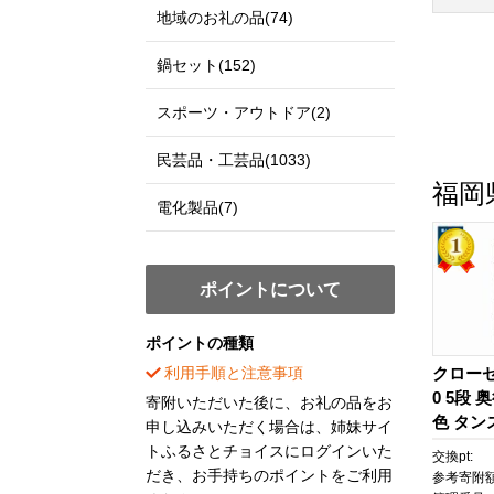
地域のお礼の品(74)
鍋セット(152)
スポーツ・アウトドア(2)
民芸品・工芸品(1033)
福岡
電化製品(7)
ポイントについて
ポイントの種類
利用手順と注意事項
クローゼ
0 5段
寄附いただいた後に、お礼の品をお
色 タン
申し込みいただく場合は、姉妹サイ
納 桐 
トふるさとチョイスにログインいた
交換pt:
工 フィ
だき、お手持ちのポイントをご利用
参考寄附額