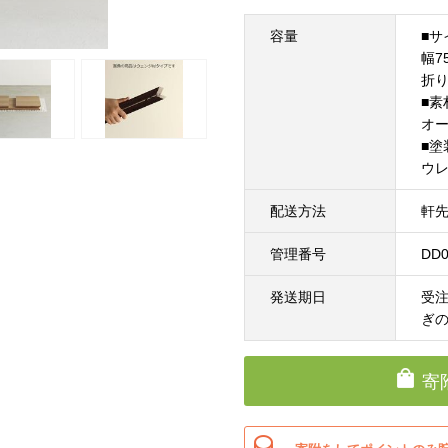
容量
■サ
幅7
折り
■素
オ
■塗
ウ
配送方法
軒
管理番号
DD0
発送期日
受注
ぎ
寄