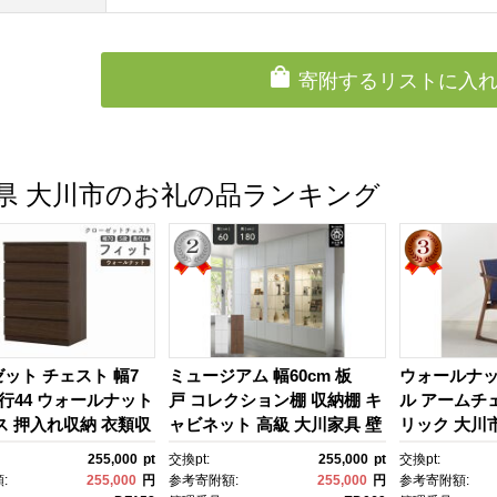
寄附するリストに入
県 大川市のお礼の品ランキング
ット チェスト 幅7
ミュージアム 幅60cm 板
ウォールナッ
 奥行44 ウォールナット
戸 コレクション棚 収納棚 キ
ル アームチ
ス 押入れ収納 衣類収
ャビネット 高級 大川家具 壁
リック 大川
箪笥 大川家具 丸田木
面収納 【開梱設置】
255,000
pt
交換pt:
255,000
pt
交換pt:
ット
:
255,000
円
参考寄附額:
255,000
円
参考寄附額: