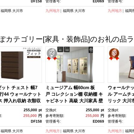
DF158
管理番号:
ED069
管理番号:
福岡県
大川市
九州地方
福岡県
大川市
九州地方
福岡
ぽカテゴリー[家具・装飾品]のお礼の品
ット チェスト 幅7
ミュージアム 幅60cm 板
ウォールナッ
 奥行44 ウォールナット
戸 コレクション棚 収納棚 キ
ル アームチ
ス 押入れ収納 衣類収
ャビネット 高級 大川家具 壁
リック 大川
箪笥 大川家具 丸田木
面収納 【開梱設置】
255,000
pt
交換pt:
255,000
pt
交換pt:
ット
:
255,000
円
参考寄附額:
255,000
円
参考寄附額:
DF158
管理番号:
ED069
管理番号:
福岡県
大川市
九州地方
福岡県
大川市
九州地方
福岡