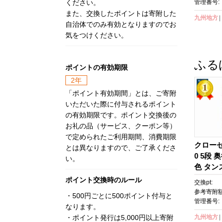
ください。
管理番号:
また、交換したポイントは寄附した
九州地方
自治体でのみ有効となりますのでお
気をつけください。
ふる
ポイントの有効期限
2年
「ポイント有効期間」とは、ご寄附
いただいた際に付与されるポイント
の有効期限です。ポイント交換後の
お礼の品（サービス、クーポン等）
で定められたご利用期間、消費期限
クローゼ
とは異なりますので、ご了承くださ
0 5段
い。
色 タン
納 桐 
ポイント交換時のルール
交換pt:
工 フィ
参考寄附額
・500円ごとに500ポイント付与と
管理番号:
なります。
・ポイント発行は5,000円以上寄附
九州地方