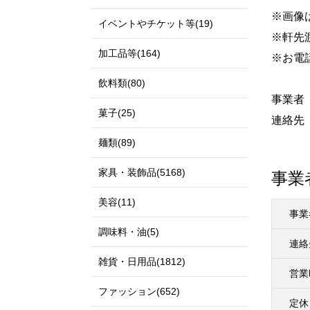
※画像
イベントやチケット等(19)
※軒先
加工品等(164)
※お電
飲料類(80)
事業者
菓子(25)
連絡先 ：
麺類(89)
家具・装飾品(5168)
事業
美容(11)
事業
調味料・油(5)
連絡
雑貨・日用品(1812)
営業
ファッション(652)
定休