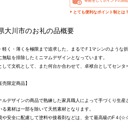
寄附をしてポイントのみ
とても便利なポイント制とは
県大川市のお礼の品概要
・軽く・薄くを極限まで追求した、まるでＦ1マシンのような
に無駄を排除したミニマムデザインとなっています。
として文机として、また何台か合わせて、卓袱台としてセンタ
直売限定商品】
ナルデザインの商品で熟練した家具職人によって手づくり生産
いる素材は一部を除いて天然素材となります。
境や安全に配慮して塗料や接着剤などは、全て最高級のF４(☆