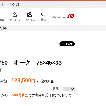
イト [ふるぽ]
よくあるご質問
マイページ
寄附するリスト
検索
ての方へ
大川市
0 オーク 75×45×33
市
123,500
円
寄附額：
)と交換可能
数量：
円
から、
500
円単位
での寄附を受け付けておりま