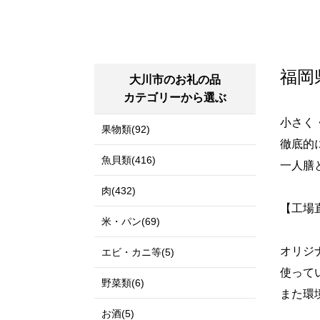
福岡
大川市のお礼の品
カテゴリーから選ぶ
小さく
果物類(92)
徹底的
魚貝類(416)
一人膳
肉(432)
【工場
米・パン(69)
オリジ
エビ・カニ等(5)
使って
野菜類(6)
また環
お酒(5)