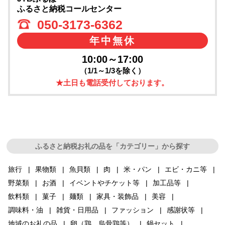
ふるさと納税コールセンター
050-3173-6362
年中無休
10:00～17:00
（1/1～1/3を除く）
★土日も電話受付しております。
ふるさと納税お礼の品を「カテゴリー」から探す
旅行
果物類
魚貝類
肉
米・パン
エビ・カニ等
野菜類
お酒
イベントやチケット等
加工品等
飲料類
菓子
麺類
家具・装飾品
美容
調味料・油
雑貨・日用品
ファッション
感謝状等
地域のお礼の品
卵（鶏、烏骨鶏等）
鍋セット