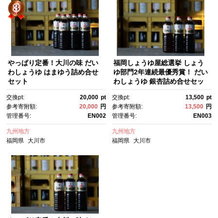
やっぱり定番！大川の味 だい
福岡しょうゆ屋総選挙 しょう
わしょうゆ はまゆう詰め合せ
ゆ部門2年連続最優秀賞！ だい
セット
わしょうゆ 銀杏詰め合せセッ
ト ミニ
交換pt:
20,000
pt
交換pt:
13,500
pt
参考寄附額:
20,000
円
参考寄附額:
13,500
円
管理番号:
EN002
管理番号:
EN003
九州地方
九州地方
福岡県
大川市
福岡県
大川市