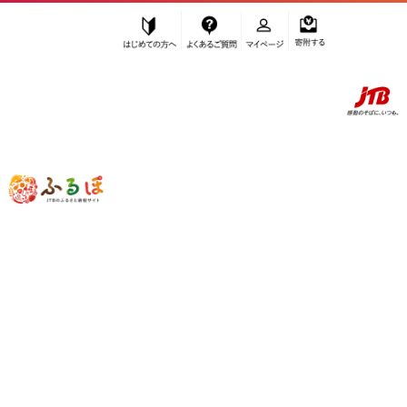
はじめての方へ
よくあるご質問
マイページ
寄附する
ふるぽ JTBのふるさと納税サイト
「ふるさと納税」TOP
大川市 お礼の品から探す
調味料・油
”調味料・油” 福岡県
大川市
のお礼の品
一覧
さらに検索条件を絞り込む
調味料・油