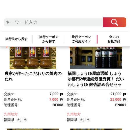
検索結果一覧
1～5件 / 全5件
参考寄附額順
|
新着順
|
人気ランキング順
旅行クーポン
旅行クーポン
全ての
旅行先から探す
から探す
ご利用ガイド
お礼の品
農家が作ったこだわりの焼肉の
福岡しょうゆ屋総選挙 しょう
たれ
ゆ部門2年連続最優秀賞！ だい
わしょうゆ 銀杏詰め合せセッ
ト
交換pt:
7,000
pt
交換pt:
21,000
pt
参考寄附額:
7,000
円
参考寄附額:
21,000
円
管理番号:
BF008
管理番号:
EN001
九州地方
九州地方
福岡県
大川市
福岡県
大川市