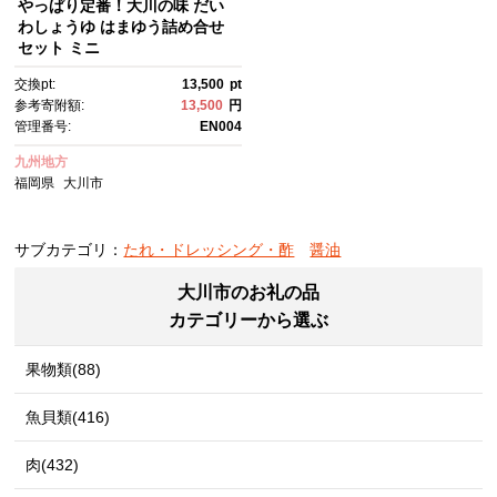
やっぱり定番！大川の味 だい
わしょうゆ はまゆう詰め合せ
セット ミニ
交換pt:
13,500
pt
参考寄附額:
13,500
円
管理番号:
EN004
九州地方
福岡県
大川市
サブカテゴリ：
たれ・ドレッシング・酢
醤油
大川市のお礼の品
カテゴリーから選ぶ
果物類(88)
魚貝類(416)
肉(432)