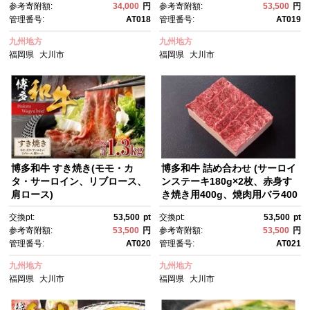
参考寄附額:
34,000
円
参考寄附額:
53,500
円
管理番号:
AT018
管理番号:
AT019
九州地方
九州地方
福岡県
大川市
福岡県
大川市
博多和牛 すき焼き(モモ・カ
博多和牛 詰め合わせ (サーロイ
タ・サーロイン、リブロース、
ンステーキ180g×2枚、赤身す
肩ロース)
き焼き用400g、焼肉用バラ400
g)
交換pt:
53,500
pt
交換pt:
53,500
pt
参考寄附額:
53,500
円
参考寄附額:
53,500
円
管理番号:
AT020
管理番号:
AT021
九州地方
九州地方
福岡県
大川市
福岡県
大川市