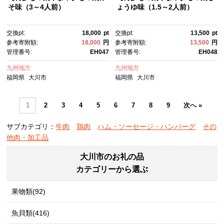
そ味（3～4人前）
ょうゆ味（1.5～2人前）
交換pt:
18,000
pt
交換pt:
13,500
pt
参考寄附額:
18,000
円
参考寄附額:
13,500
円
管理番号:
EH047
管理番号:
EH048
九州地方
九州地方
福岡県
大川市
福岡県
大川市
1
2
3
4
5
6
7
8
9
次へ »
サブカテゴリ：
牛肉
鶏肉
ハム・ソーセージ・ハンバーグ
その
他肉・加工品
大川市のお礼の品
カテゴリーから選ぶ
果物類(92)
魚貝類(416)