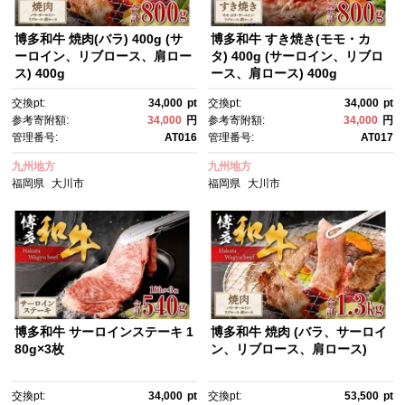
博多和牛 焼肉(バラ) 400g (サ
博多和牛 すき焼き(モモ・カ
ーロイン、リブロース、肩ロー
タ) 400g (サーロイン、リブロ
ス) 400g
ース、肩ロース) 400g
交換pt:
34,000
pt
交換pt:
34,000
pt
参考寄附額:
34,000
円
参考寄附額:
34,000
円
管理番号:
AT016
管理番号:
AT017
九州地方
九州地方
福岡県
大川市
福岡県
大川市
博多和牛 サーロインステーキ 1
博多和牛 焼肉 (バラ、サーロイ
80g×3枚
ン、リブロース、肩ロース)
交換pt:
34,000
pt
交換pt:
53,500
pt