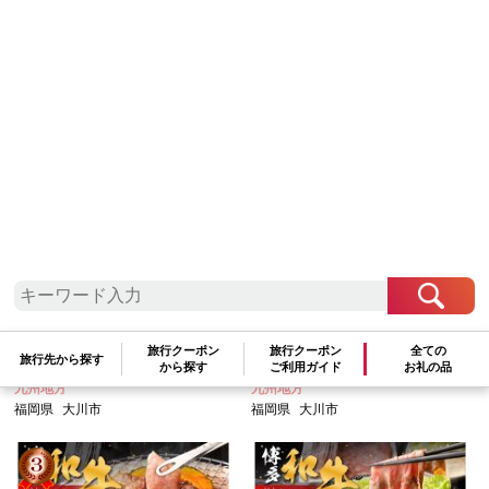
参考寄附額順
|
新着順
|
人気ランキング順
訳あり 博多和牛 切り落とし 5k
【厳選希少部位】【A4～A5】
g ( 500g×10パック ) | 牛肉 和
博多和牛ミスジステーキ 約500
牛 小分け 切り落とし 切落し 不
g(100g×5パック)
揃い 5000g 5キロ 肉じゃが 牛
交換pt:
55,000
pt
交換pt:
15,000
pt
丼 野菜炒め ブランド牛 お取り
参考寄附額:
55,000
円
参考寄附額:
15,000
円
寄せ 高級 グルメ
旅行クーポン
旅行クーポン
全ての
管理番号:
FJ065
管理番号:
FJ058
旅行先から探す
から探す
ご利用ガイド
お礼の品
九州地方
九州地方
福岡県
大川市
福岡県
大川市