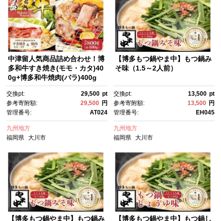
中津留人気商品詰め合わせ！博
【博多もつ鍋やま中】もつ鍋み
多和牛すき焼き(モモ・カタ)40
そ味（1.5～2人前）
0g+博多和牛焼肉(バラ)400g
交換pt:
29,500
pt
交換pt:
13,500
pt
参考寄附額:
29,500
円
参考寄附額:
13,500
円
管理番号:
AT024
管理番号:
EH045
九州地方
九州地方
福岡県
大川市
福岡県
大川市
【博多もつ鍋やま中】もつ鍋み
【博多もつ鍋やま中】もつ鍋し