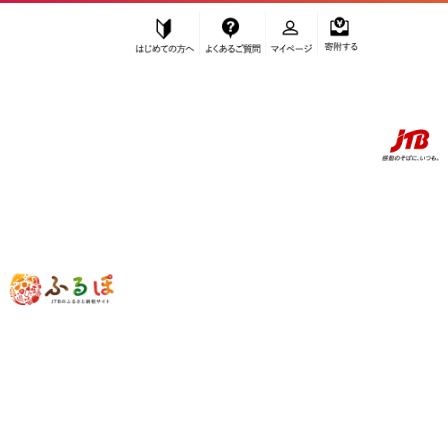
はじめての方へ
よくあるご質問
マイページ
寄附する
ふるぽ JTBのふるさと納税サイト
「ふるさと納税」TOP
大川市 お礼の品から探す
肉
”肉” 福岡県
大川市
のお礼の品一覧
さらに検索条件を絞り込む
肉
検索結果一覧
1～20件 / 全432件