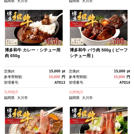
福岡県
大川市
福岡県
大川市
博多和牛 カレー・シチュー用
博多和牛 バラ肉 500g ( ビーフ
肉 650g
シチュー用 )
交換pt:
15,000
pt
交換pt:
15,000
pt
参考寄附額:
15,000
円
参考寄附額:
15,000
円
管理番号:
AT013
管理番号:
AT014
九州地方
九州地方
福岡県
大川市
福岡県
大川市