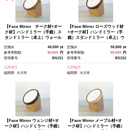
【Face Mirror チーク材+オー
【Face Mirror ローズウッド材
ク材】ハンドミラー（手鏡）ス
+オーク材】ハンドミラー（手
タンドミラー（卓上）ウォール
鏡）スタンドミラー（卓上）ウ
ミラーとしても＜フェイスミラ
ォールミラーとしても＜フェイ
交換pt:
40,000
pt
交換pt:
50,000
pt
ー＞ プレゼント 父の日 母の
スミラー＞ プレゼント 父の
参考寄附額:
40,000
円
参考寄附額:
50,000
円
日 入学 卒業 就職 MUFactory
日 母の日 入学 卒業 就職 MUF
管理番号:
BS151
管理番号:
BS152
actory
九州地方
九州地方
福岡県
大川市
福岡県
大川市
【Face Mirror ウェンジ材+オ
【Face Mirror メープル材+オ
ーク材】ハンドミラー（手鏡）
ーク材】ハンドミラー（手鏡）