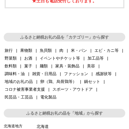
★土日も電話受付しております。
ふるさと納税お礼の品を「カテゴリー」から探す
旅行
果物類
魚貝類
肉
米・パン
エビ・カニ等
野菜類
お酒
イベントやチケット等
加工品等
飲料類
菓子
麺類
家具・装飾品
美容
調味料・油
雑貨・日用品
ファッション
感謝状等
地域のお礼の品
卵（鶏、烏骨鶏等）
鍋セット
コロナ被害事業者支援
スポーツ・アウトドア
民芸品・工芸品
電化製品
ふるさと納税お礼の品を「地域」から探す
北海道地方
北海道