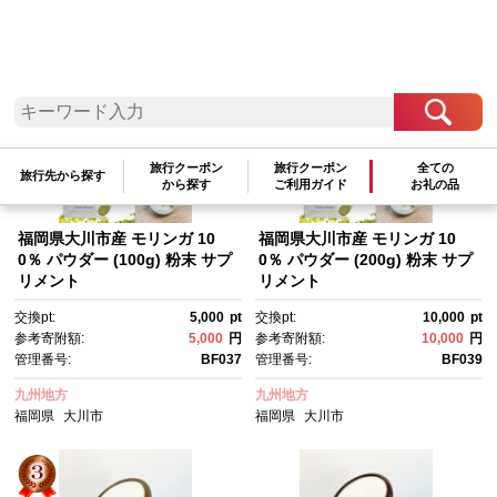
参考寄附額順
|
新着順
|
人気ランキング順
旅行クーポン
旅行クーポン
全ての
旅行先から探す
から探す
ご利用ガイド
お礼の品
福岡県大川市産 モリンガ 10
福岡県大川市産 モリンガ 10
0％ パウダー (100g) 粉末 サプ
0％ パウダー (200g) 粉末 サプ
リメント
リメント
交換pt:
5,000
pt
交換pt:
10,000
pt
参考寄附額:
5,000
円
参考寄附額:
10,000
円
管理番号:
BF037
管理番号:
BF039
九州地方
九州地方
福岡県
大川市
福岡県
大川市