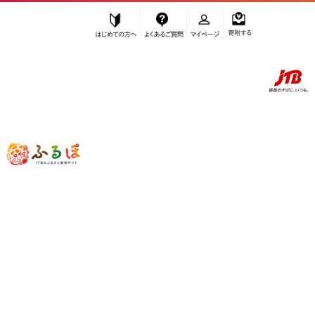
はじめての方へ
よくあるご質問
マイページ
寄附する
ふるぽ JTBのふるさと納税サイト
「ふるさと納税」TOP
大川市 お礼の品から探す
美容
その他
”その他” 福岡県
大川市
のお礼の品一覧
さらに検索条件を絞り込む
その他
検索結果一覧
1～8件 / 全8件