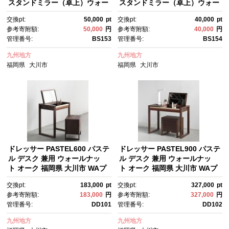
スタンドミラー（卓上）ウォー
スタンドミラー（卓上）ウォー
ルミラーとしても＜フェイスミ
ルミラーとしても＜フェイスミ
交換pt:
50,000
pt
交換pt:
40,000
pt
ラー＞ プレゼント 父の日 母の
ラー＞ プレゼント 父の日 母の
参考寄附額:
50,000
円
参考寄附額:
40,000
円
日 入学 卒業 就職 MUFactory
日 入学 卒業 就職 MUFactory
管理番号:
BS153
管理番号:
BS154
九州地方
九州地方
福岡県
大川市
福岡県
大川市
ドレッサー PASTEL600 パステ
ドレッサー PASTEL900 パステ
ル デスク 兼用 ウォールナッ
ル デスク 兼用 ウォールナッ
ト オーク 福岡県 大川市 WAプ
ト オーク 福岡県 大川市 WAプ
ラス
ラス
交換pt:
183,000
pt
交換pt:
327,000
pt
参考寄附額:
183,000
円
参考寄附額:
327,000
円
管理番号:
DD101
管理番号:
DD102
九州地方
九州地方