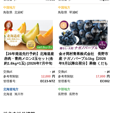
気 甘い おすすめ 梨 梨先行予
約 鳥取 鳥取県産 琴浦町 梨
中国地方
中国地方
鳥取県
北栄町
鳥取県
琴浦町
4
【26年発送先行予約】北海道産
金オ岡村青果株式会社 長野市
赤肉・青肉メロン2玉セット(各
産 ナガノパープル1kg【2026
約1.6kg×1玉) (2026年7月中旬
年9月以降出荷分】果物 くだも
から発送開始予定) 【メロン 赤
の フルーツ デザート 種無し 大
交換pt:
-
pt
交換pt:
-
pt
肉 赤肉メロン 青肉 レッドメロ
粒 旬 | ぶどう フルーツ 果
参考寄附額:
12,000
円
参考寄附額:
17,000
円
ン グリーンメロン めろん mer
物 人気 おすすめ ギフト プレゼ
管理番号:
EC23-NTZ
管理番号:
EC002
on melon 国産 デザート 産地
ント 送料無料 長野県 長野市 信
直送 果物 フルーツ 糖度 甘
州 信濃 ふるさと納税
北海道地方
中部地方
い 旬 2玉 デザート 旭川市ふる
北海道
旭川市
長野県
長野市
さと納税 北海道ふるさと納
税 旭川市 北海道】_02062