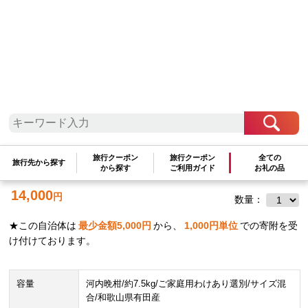
近畿地方
和歌山県
高野町
有田育ちの 爽やか 河内晩柑 (ご家庭用) 約
旅行クーポン
旅行クーポン
全ての
旅行先から探す
7.5kg［2027年4月から発送］［MS62］
から探す
ご利用ガイド
お礼の品
14,000
円
数量：
★この自治体は
最少金額
5,000
円
から、
1,000
円単位
での寄附を受
け付けております。
容量
河内晩柑/約7.5kg/ご家庭用わけあり選別/サイズ混
合/和歌山県有田産