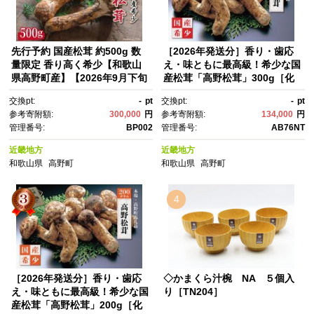
先行予約 国産松茸 約500g 数
［2026年発送分］香り・歯応
量限定 香り高く希少【和歌山
え・味ともに最高級！希少な国
県高野町産】【2026年9月下旬
産松茸「高野松茸」300g［化
～11月上旬頃発送予定】
粧箱入］［MG93］
交換pt:
-
pt
交換pt:
-
pt
参考寄附額:
300,000
円
参考寄附額:
134,000
円
管理番号:
BP002
管理番号:
AB76NT
近畿地方
近畿地方
和歌山県
高野町
和歌山県
高野町
4
［2026年発送分］香り・歯応
◇かまくら汁椀 NA ５個入
え・味ともに最高級！希少な国
り［TN204］
産松茸「高野松茸」200g［化