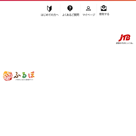
はじめての方へ
よくあるご質問
マイページ
寄附する
ふるぽ JTBのふるさと納税サイト
「ふるさと納税」TOP
お礼の品から探す
果物類
みかん・柑橘類
みかん
有田育ちの 爽やか 河内晩柑 (ご家庭用) 約7.5kg［2027年4月から発送］
［MS62］