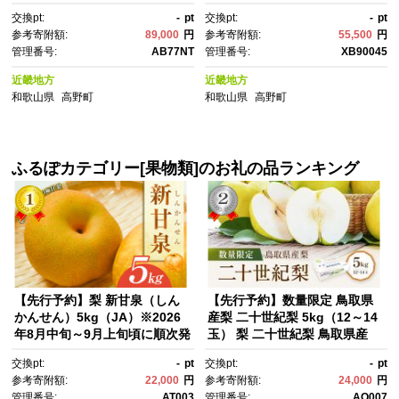
粧箱入］［MG92］
交換pt:
-
pt
交換pt:
-
pt
参考寄附額:
89,000
円
参考寄附額:
55,500
円
管理番号:
AB77NT
管理番号:
XB90045
近畿地方
近畿地方
和歌山県
高野町
和歌山県
高野町
ふるぽカテゴリー[果物類]のお礼の品ランキング
【先行予約】梨 新甘泉（しん
【先行予約】数量限定 鳥取県
かんせん）5kg（JA）※2026
産梨 二十世紀梨 5kg（12～14
年8月中旬～9月上旬頃に順次発
玉） 梨 二十世紀梨 鳥取県産
送予定【梨 なし ナシ 新甘泉 フ
梨 梨5kg 梨5キロ 二十世紀梨5
交換pt:
-
pt
交換pt:
-
pt
ルーツ 果物 鳥取県 北栄町 おす
kg 鳥取県産二十世紀梨 新鮮 先
参考寄附額:
22,000
円
参考寄附額:
24,000
円
すめ 人気】
行予約 美味しい おいしい 人
管理番号:
AT003
管理番号:
AQ007