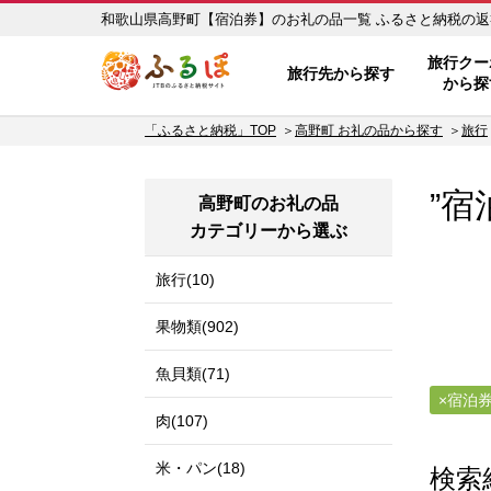
和歌山県高野町【宿泊券】の
ふるぽ JTBのふるさと納税サイ
旅行クー
旅行先から探す
から探
「ふるさと納税」TOP
高野町 お礼の品から探す
旅行
”宿
高野町のお礼の品
カテゴリーから選ぶ
旅行(10)
果物類(902)
魚貝類(71)
宿泊
肉(107)
米・パン(18)
検索