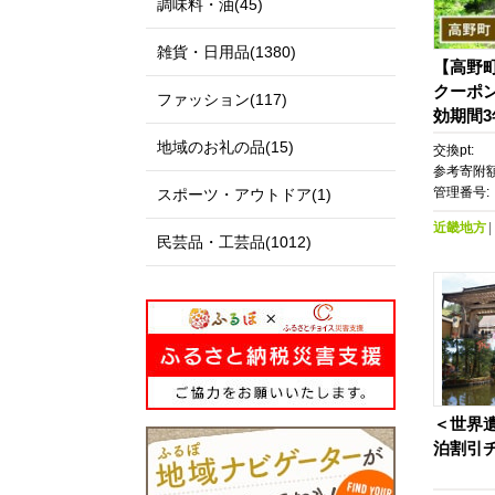
調味料・油(45)
雑貨・日用品(1380)
【高野町
クーポン
ファッション(117)
効期間
｜旅行 
地域のお礼の品(15)
交換pt:
行 JTB
参考寄附額
券 宿泊
管理番号:
スポーツ・アウトドア(1)
ル 旅館
近畿地方
れ カッ
民芸品・工芸品(1012)
め 旅行
イン ネ
間3年
＜世界遺
泊割引チ