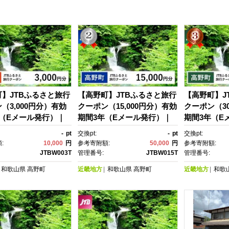
】JTBふるさと旅行
【高野町】JTBふるさと旅行
【高野町】J
（3,000円分）有効
クーポン（15,000円分）有効
クーポン（30
年（Eメール発行）｜
期間3年（Eメール発行）｜
期間3年（E
ラベル 予約 国内旅
旅行 トラベル 予約 国内旅
旅行 トラベ
-
pt
交換pt:
-
pt
交換pt:
 宿泊 観光 体験 旅行
行 JTB 宿泊 観光 体験 旅行
行 JTB 宿泊
:
10,000
円
参考寄附額:
50,000
円
参考寄附額:
券 旅行予約 ホテ
券 宿泊券 旅行予約 ホテ
券 宿泊券 
JTBW003T
管理番号:
JTBW015T
管理番号:
 チケット 子供 子連
ル 旅館 チケット 子供 子連
ル 旅館 チケ
和歌山県
高野町
近畿地方
和歌山県
高野町
近畿地方
和歌
プル 家族 人気 おすす
れ カップル 家族 人気 おすす
れ カップル 
クーポン 店頭 オンラ
め 旅行クーポン 店頭 オンラ
め 旅行クー
ット予約 電話 有効期
イン ネット予約 電話 有効期
イン ネット
間3年
間3年