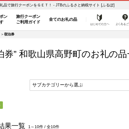
お礼の品一覧 ふるさと納税の返礼品で旅行クーポンをＧＥＴ！ - JTBのふるさと納税サイト [ふるぽ]
ト
ポン
旅行クーポン
全てのお礼の品
はじめ
す
ご利用ガイド
宿泊券
泊券” 和歌山県
高野町
のお礼の品
券
結果一覧
1～10件 / 全10件