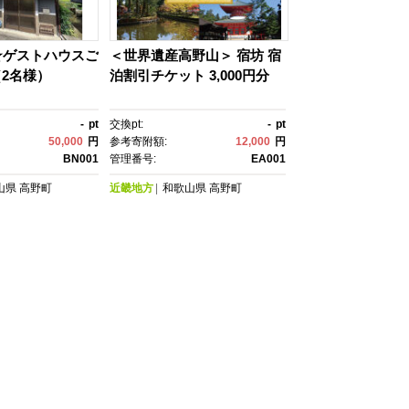
☆ゲストハウスご
＜世界遺産高野山＞ 宿坊 宿
2名様）
泊割引チケット 3,000円分
-
pt
交換pt:
-
pt
50,000
円
参考寄附額:
12,000
円
BN001
管理番号:
EA001
山県
高野町
近畿地方
和歌山県
高野町