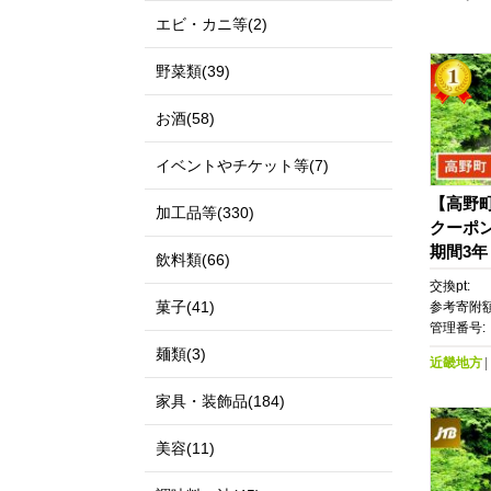
エビ・カニ等(2)
野菜類(39)
お酒(58)
イベントやチケット等(7)
【高野町
加工品等(330)
クーポン
期間3
飲料類(66)
旅行 ト
交換pt:
行 JTB
菓子(41)
参考寄附額
券 宿泊
管理番号:
ル 旅館
麺類(3)
近畿地方
れ カッ
め 旅行
家具・装飾品(184)
イン ネ
間3年
美容(11)