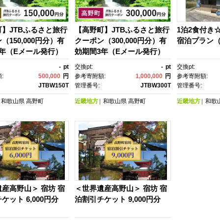
】JTBふるさと旅行
【高野町】JTBふるさと旅行
1泊2食付き
（150,000円分）有
クーポン（300,000円分）有
宿泊プラン（
3年（Eメール発行）
効期間3年（Eメール発行）
トラベル 予約 国内旅
｜旅行 トラベル 予約 国内旅
-
pt
交換pt:
-
pt
交換pt:
 宿泊 観光 体験 旅行
行 JTB 宿泊 観光 体験 旅行
:
500,000
円
参考寄附額:
1,000,000
円
参考寄附額:
券 旅行予約 ホテ
券 宿泊券 旅行予約 ホテ
JTBW150T
管理番号:
JTBW300T
管理番号:
 チケット 子供 子連
ル 旅館 チケット 子供 子連
和歌山県
高野町
近畿地方
和歌山県
高野町
近畿地方
和歌
プル 家族 人気 おすす
れ カップル 家族 人気 おすす
クーポン 店頭 オンラ
め 旅行クーポン 店頭 オンラ
ット予約 電話 有効期
イン ネット予約 電話 有効期
間3年
産高野山＞ 宿坊 宿
＜世界遺産高野山＞ 宿坊 宿
ケット 6,000円分
泊割引チケット 9,000円分