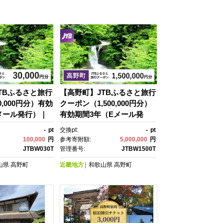
TBふるさと旅行
【高野町】JTBふるさと旅行
,000円分）有効
クーポン（1,500,000円分）
メール発行）｜
有効期間3年（Eメール発
ル 予約 国内旅
行）｜旅行 トラベル 予約 国
-
pt
交換pt:
-
pt
 観光 体験 旅行
内旅行 JTB 宿泊 観光 体
100,000
円
参考寄附額:
5,000,000
円
旅行予約 ホテ
験 旅行券 宿泊券 旅行予
JTBW030T
管理番号:
JTBW1500T
ット 子供 子連
約 ホテル 旅館 チケット 子
山県
高野町
近畿地方
和歌山県
高野町
家族 人気 おすす
供 子連れ カップル 家族 人
ポン 店頭 オンラ
気 おすすめ 旅行クーポン 店
予約 電話 有効期
頭 オンライン ネット予約 電
話 有効期間3年