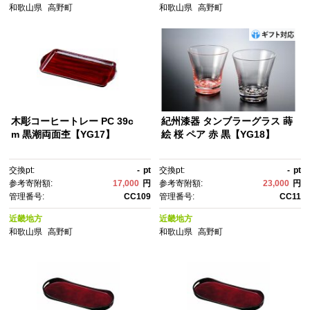
和歌山県
高野町
和歌山県
高野町
木彫コーヒートレー PC 39c
紀州漆器 タンブラーグラス 蒔
m 黒潮両面杢【YG17】
絵 桜 ペア 赤 黒【YG18】
交換pt:
-
pt
交換pt:
-
pt
参考寄附額:
17,000
円
参考寄附額:
23,000
円
管理番号:
CC109
管理番号:
CC11
近畿地方
近畿地方
和歌山県
高野町
和歌山県
高野町