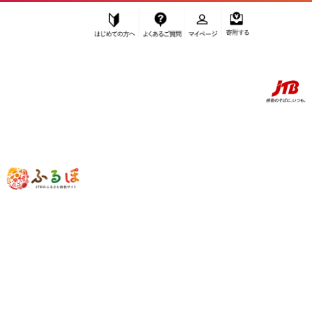
はじめての方へ
よくあるご質問
マイページ
寄附する
ふるぽ JTBのふるさと納税サイト
「ふるさと納税」TOP
高野町 お礼の品から探す
雑貨・日用品
食器・グラス
”食器・グラス” 和歌山県
高野町
のお礼
の品一覧
さらに検索条件を絞り込む
食器・グラス