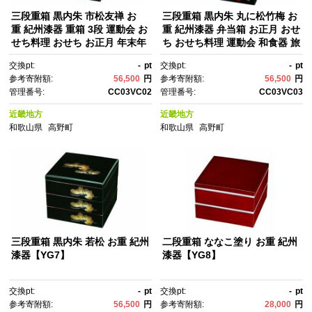
三段重箱 黒内朱 市松友禅 お
三段重箱 黒内朱 丸に松竹梅 お
重 紀州漆器 重箱 3段 運動会 お
重 紀州漆器 弁当箱 お正月 おせ
せち料理 おせち お正月 年末年
ち おせち料理 運動会 和食器 旅
始 黒【YG5】
館 料亭【YG6】
交換pt:
-
pt
交換pt:
-
pt
参考寄附額:
56,500
円
参考寄附額:
56,500
円
管理番号:
CC03VC02
管理番号:
CC03VC03
近畿地方
近畿地方
和歌山県
高野町
和歌山県
高野町
三段重箱 黒内朱 若松 お重 紀州
二段重箱 ななこ塗り お重 紀州
漆器【YG7】
漆器【YG8】
交換pt:
-
pt
交換pt:
-
pt
参考寄附額:
56,500
円
参考寄附額:
28,000
円