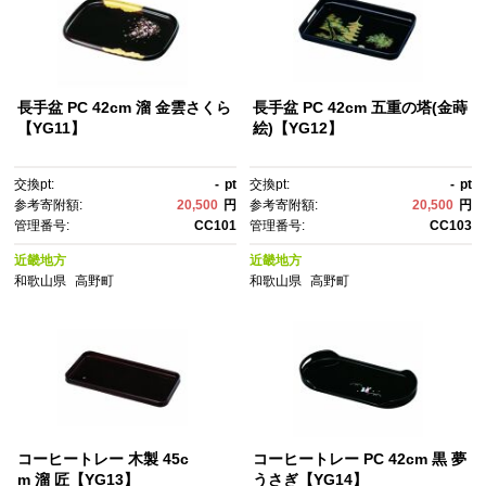
長手盆 PC 42cm 溜 金雲さくら
長手盆 PC 42cm 五重の塔(金蒔
【YG11】
絵)【YG12】
交換pt:
-
pt
交換pt:
-
pt
参考寄附額:
20,500
円
参考寄附額:
20,500
円
管理番号:
CC101
管理番号:
CC103
近畿地方
近畿地方
和歌山県
高野町
和歌山県
高野町
コーヒートレー 木製 45c
コーヒートレー PC 42cm 黒 夢
m 溜 匠【YG13】
うさぎ【YG14】