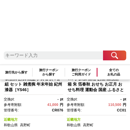
検索結果一覧
1～20件 / 全818件
参考寄附額順
|
新着順
|
人気ランキング順
旅行クーポン
旅行クーポン
全ての
旅行先から探す
から探す
ご利用ガイド
お礼の品
吸物椀 お椀 黒塗り 鈴春秋 5客
6.5寸 胴張 重箱 お重 三段重
組 セット 雑煮椀 年末年始 紀州
箱 朱 箔春秋 おせち お正月 お
漆器［YS46］
せち料理 運動会 国産 ふるさと
【YG1】
交換pt:
-
pt
交換pt:
-
pt
参考寄附額:
41,000
円
参考寄附額:
110,500
円
管理番号:
CR076
管理番号:
CC01
近畿地方
近畿地方
和歌山県
高野町
和歌山県
高野町