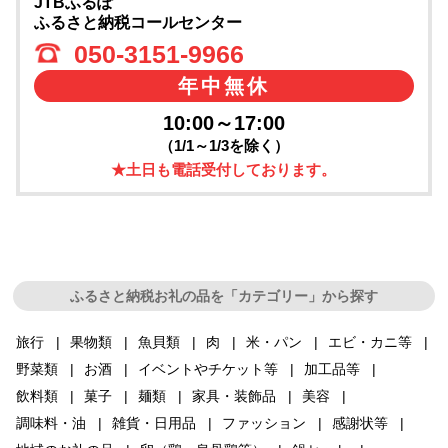
JTBふるぽ
ふるさと納税コールセンター
050-3151-9966
年中無休
10:00～17:00
（1/1～1/3を除く）
★土日も電話受付しております。
ふるさと納税お礼の品を「カテゴリー」から探す
旅行
果物類
魚貝類
肉
米・パン
エビ・カニ等
野菜類
お酒
イベントやチケット等
加工品等
飲料類
菓子
麺類
家具・装飾品
美容
調味料・油
雑貨・日用品
ファッション
感謝状等