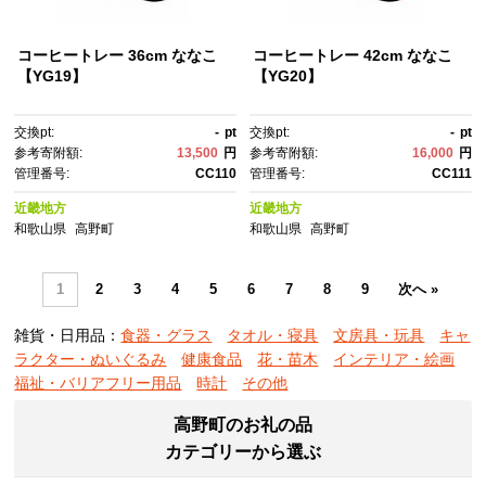
コーヒートレー 36cm ななこ
コーヒートレー 42cm ななこ
【YG19】
【YG20】
交換pt:
-
pt
交換pt:
-
pt
参考寄附額:
13,500
円
参考寄附額:
16,000
円
管理番号:
CC110
管理番号:
CC111
近畿地方
近畿地方
和歌山県
高野町
和歌山県
高野町
1
2
3
4
5
6
7
8
9
次へ »
雑貨・日用品：
食器・グラス
タオル・寝具
文房具・玩具
キャ
ラクター・ぬいぐるみ
健康食品
花・苗木
インテリア・絵画
福祉・バリアフリー用品
時計
その他
高野町のお礼の品
カテゴリーから選ぶ