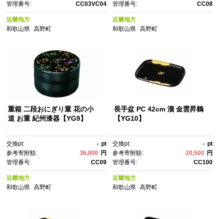
管理番号:
CC03VC04
管理番号:
CC08
近畿地方
近畿地方
和歌山県
高野町
和歌山県
高野町
重箱 二段おにぎり重 花の小
長手盆 PC 42cm 溜 金雲昇鶴
道 お重 紀州漆器【YG9】
【YG10】
交換pt:
-
pt
交換pt:
-
pt
参考寄附額:
36,000
円
参考寄附額:
20,500
円
管理番号:
CC09
管理番号:
CC100
近畿地方
近畿地方
和歌山県
高野町
和歌山県
高野町