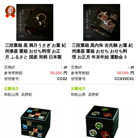
三段重箱 黒 満月うさぎ お重 紀
三段重箱 黒内朱 吉兆鶴 お重 紀
州漆器 重箱 おせち料理 お正
州漆器 重箱 おせち おせち料
月 ふるさと 国産 和柄 日本製
理 お正月 年末年始 運動会 3
【YG2】
段 【YG4】
交換pt:
-
pt
交換pt:
-
pt
参考寄附額:
56,500
円
参考寄附額:
56,500
円
管理番号:
CC02
管理番号:
CC03VC01
近畿地方
近畿地方
和歌山県
高野町
和歌山県
高野町