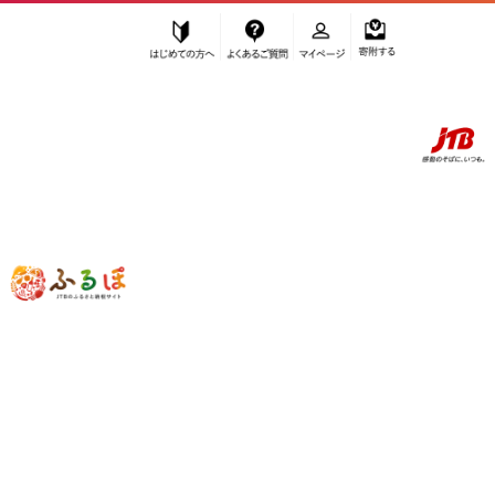
はじめての方へ
よくあるご質問
マイページ
寄附する
ふるぽ JTBのふるさと納税サイト
「ふるさと納税」TOP
高野町 お礼の品から探す
雑貨・日用品
文房具・玩具
”文房具・玩具” 和歌山県
高野町
のお礼
の品一覧
さらに検索条件を絞り込む
文房具・玩具