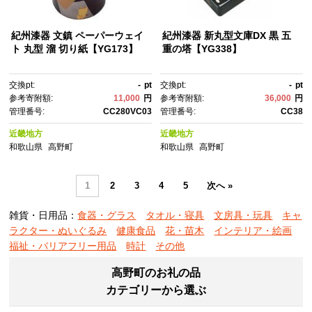
紀州漆器 文鎮 ペーパーウェイ
紀州漆器 新丸型文庫DX 黒 五
ト 丸型 溜 切り紙【YG173】
重の塔【YG338】
交換pt:
-
pt
交換pt:
-
pt
参考寄附額:
11,000
円
参考寄附額:
36,000
円
管理番号:
CC280VC03
管理番号:
CC38
近畿地方
近畿地方
和歌山県
高野町
和歌山県
高野町
1
2
3
4
5
次へ »
雑貨・日用品：
食器・グラス
タオル・寝具
文房具・玩具
キャ
ラクター・ぬいぐるみ
健康食品
花・苗木
インテリア・絵画
福祉・バリアフリー用品
時計
その他
高野町のお礼の品
カテゴリーから選ぶ