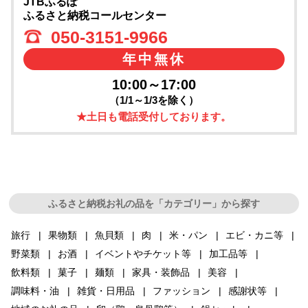
JTBふるぽ
ふるさと納税コールセンター
050-3151-9966
年中無休
10:00～17:00
（1/1～1/3を除く）
★土日も電話受付しております。
ふるさと納税お礼の品を「カテゴリー」から探す
旅行
果物類
魚貝類
肉
米・パン
エビ・カニ等
野菜類
お酒
イベントやチケット等
加工品等
飲料類
菓子
麺類
家具・装飾品
美容
調味料・油
雑貨・日用品
ファッション
感謝状等