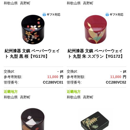
和歌山県
高野町
和歌山県
高野町
紀州漆器 文鎮 ペーパーウェイ
紀州漆器 文鎮 ペーパーウェイ
ト 丸型 黒 桜【YG170】
ト 丸型 朱 スズラン【YG172】
交換pt:
-
pt
交換pt:
-
pt
参考寄附額:
11,000
円
参考寄附額:
11,000
円
管理番号:
CC280VC01
管理番号:
CC280VC02
近畿地方
近畿地方
和歌山県
高野町
和歌山県
高野町