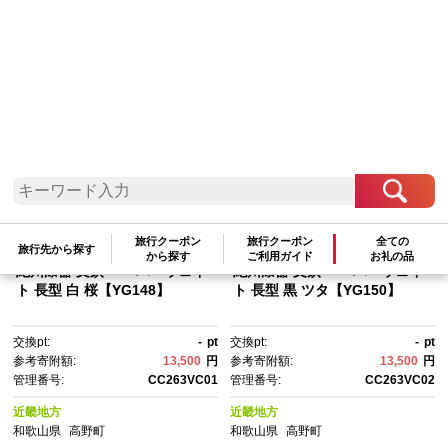
検索結果一覧
1～20件 / 全81件
参考寄附額順
|
新着順
|
人気ランキング順
旅行クーポン
旅行クーポン
全ての
旅行先から探す
から探す
ご利用ガイド
お礼の品
紀州漆器 文鎮 ペーパーウェイ
紀州漆器 文鎮 ペーパーウェイ
ト 長型 白 桜【YG148】
ト 長型 黒 ツタ【YG150】
交換pt:
-
pt
交換pt:
-
pt
参考寄附額:
13,500
円
参考寄附額:
13,500
円
管理番号:
CC263VC01
管理番号:
CC263VC02
近畿地方
近畿地方
和歌山県
高野町
和歌山県
高野町