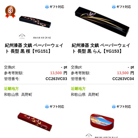
紀州漆器 文鎮 ペーパーウェイ
紀州漆器 文鎮 ペーパーウェイ
ト 長型 黒 桜【YG151】
ト 長型 黒 らん【YG153】
交換pt:
-
pt
交換pt:
-
pt
参考寄附額:
13,500
円
参考寄附額:
13,500
円
管理番号:
CC263VC03
管理番号:
CC263VC04
近畿地方
近畿地方
和歌山県
高野町
和歌山県
高野町