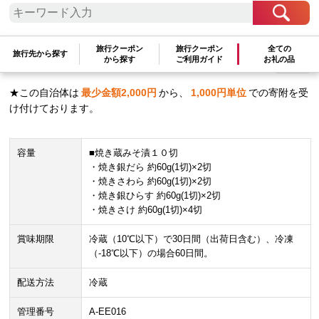
工品 焼き上げ済み 着色料・保存料・うま
味調味料 魚介 海鮮 京都一の傳
旅行クーポン
旅行クーポン
全ての
旅行先から探す
30,000
から探す
ご利用ガイド
お礼の品
円
数量：
★この自治体は
最少金額
2,000
円
から、
1,000
円単位
での寄附を受
け付けております。
容量
■焼き蔵みそ漬１０切
・焼き銀だら 約60g(1切)×2切
・焼きさわら 約60g(1切)×2切
・焼き銀ひらす 約60g(1切)×2切
・焼きさけ 約60g(1切)×4切
賞味期限
冷蔵（10℃以下）で30日間（出荷日含む）、冷凍
（-18℃以下）の場合60日間。
配送方法
冷蔵
管理番号
A-EE016