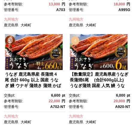
き 魚 魚介 魚貝 海鮮 うな重 ひ
丑の日 丑の日 魚 魚介 魚貝 海
参考寄附額:
13,000
円
参考寄附額:
18,000
円
つまぶし 蒲焼 訳あり ギフト 人
鮮 うな重 蒲焼 訳あり ギフ
管理番号:
A703
管理番号:
A995G
気 おすすめ 鹿児島県 大崎町 大
ト 人気 おすすめ 鹿児島県 大崎
隅半島 A703
町 大隅半島 A995G 【会員限定
九州地方
九州地方
のお礼の品】【うなぎ蒲焼 国
鹿児島県
大崎町
鹿児島県
大崎町
産 うなぎ unagi 鰻 ウナギ う
なぎ蒲焼】
4
うなぎ 鹿児島県産 長蒲焼 4
【数量限定】鹿児島県産うなぎ
尾 合計 660g 以上 国産 うな
長蒲焼6尾 (合計600g以上)
ぎ 鰻 ウナギ 蒲焼き 蒲焼 かば
うなぎ蒲焼 国産 人気 鰻 うな
やき 魚 魚介 魚貝 海鮮 うな
ぎ 鹿児島 うなぎ蒲焼 国
交換pt:
6,600
pt
交換pt:
6,000
pt
重 ひつまぶし 蒲焼 訳あり ギフ
産 鰻 国産うなぎ蒲焼き たれ う
参考寄附額:
22,000
円
参考寄附額:
20,000
円
ト 人気 おすすめ 鹿児島県 大崎
な重 ひつまぶし ウナギ 蒲焼 人
管理番号:
A702-NT
管理番号:
A920-NT
町 大隅半島 鰻 うなぎ ウナ
気 おすすめ 鹿児島県 大崎
ギ 鰻 人気 ウナギ うなぎ おす
町 鰻 うなぎ ウナギ 鰻 人気 ウ
九州地方
九州地方
すめ ランキング うなぎ おいし
ナギ うなぎ おすすめ ランキン
鹿児島県
大崎町
鹿児島県
大崎町
い unagi うなぎ 【うなぎ蒲
グ うなぎ おいしい unagi うな
焼 国産 うなぎ unagi 鰻 ウナ
ぎ【うなぎ蒲焼 国産 うなぎ un