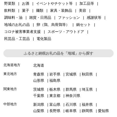
野菜類
お酒
イベントやチケット等
加工品等
飲料類
菓子
麺類
家具・装飾品
美容
調味料・油
雑貨・日用品
ファッション
感謝状等
地域のお礼の品
卵（鶏、烏骨鶏等）
鍋セット
コロナ被害事業者支援
スポーツ・アウトドア
民芸品・工芸品
電化製品
ふるさと納税お礼の品を「地域」から探す
北海道地方
北海道
東北地方
青森県
岩手県
宮城県
秋田県
山形県
福島県
関東地方
茨城県
栃木県
群馬県
埼玉県
千葉県
東京都
神奈川県
中部地方
新潟県
富山県
石川県
福井県
山梨県
長野県
岐阜県
静岡県
愛知県