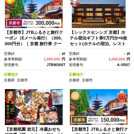
【京都市】JTBふるさと旅行ク
【シックスセンシズ 京都】ホ
ーポン（Eメール発行）（300,
テル宿泊ギフト券5万円分×6枚
000円分）［ 京都 旅行券 クー
セット(ホテルの宿泊、レスト
ポン JTB 旅行クーポン Eメー
ラン等で使用可)［ 京都 東
交換pt:
-
pt
交換pt:
-
pt
ル発行 クーポン 旅行 ギフト 宿
山 源氏物語の世界観 庭園 隠れ
参考寄附額:
1,000,000
円
参考寄附額:
1,000,000
円
泊券 ホテル 旅館 宿泊 観光 グ
家 ホテル 宿泊 ギフト券 割引
管理番号:
JTBW300T
管理番号:
A-VR07
ルメ 人気 おすすめ ふるさと納
券 割引 チケット 宿泊券 人
税 ］
気 おすすめ ホテル 宿泊 旅
近畿地方
近畿地方
行 観光 グルメ ふるさと納税 ］
京都府
京都市
京都府
京都市
4
【京都祇園 岩元】冷蔵おせち
【京都市】JTBふるさと旅行ク