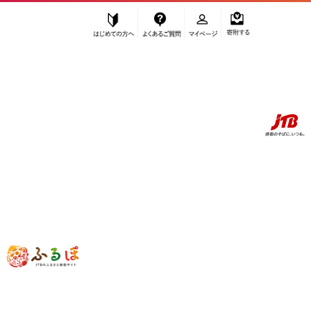
はじめての方へ
よくあるご質問
マイページ
寄附する
ふるぽ JTBのふるさと納税サイト
「ふるさと納税」TOP
お礼の品から探す
魚貝類
漬魚（味噌・粕等）
レンジ １分 西京漬け 宝船 焼き蔵みそ漬 10切入[GY-10] 京都老舗 一の
傳 漬け 魚 詰め合わせ 送料無料 個包装 レンジ 簡単調理 西京漬 西京焼
き 銀だら さわら 銀ひらす さけ 京都市 お取り寄せ グルメ ギフト ギフ
トセット お中元 お歳暮 贈り物 贈答 内祝い 漬け魚 味噌漬け 加工品 焼
き上げ済み 着色料・保存料・うま味調味料 魚介 海鮮 京都一の傳