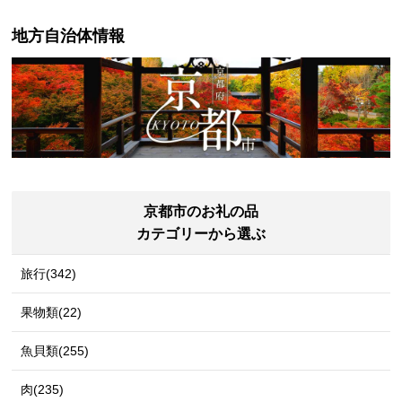
ギ うなぎ蒲焼】
agi 鰻 ウナギ うなぎ蒲焼】 A9
20
地方自治体情報
京都市のお礼の品
カテゴリーから選ぶ
旅行(342)
果物類(22)
魚貝類(255)
肉(235)