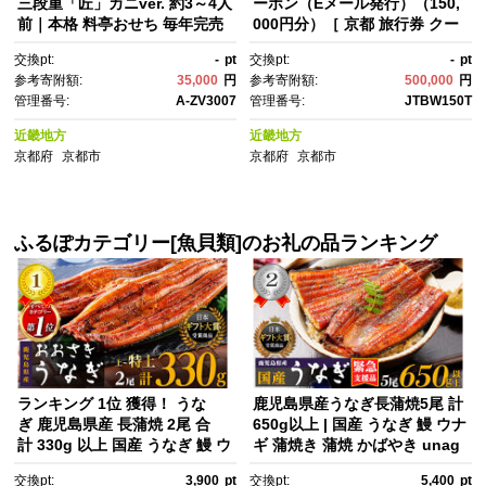
三段重「匠」カニver. 約3～4人
ーポン（Eメール発行）（150,
前｜本格 料亭おせち 毎年完売
000円分）［ 京都 旅行券 クー
必至 人気［ 京都 祇園 老舗 料
ポン JTB 旅行クーポン Eメー
交換pt:
-
pt
交換pt:
-
pt
亭 完売必至の大人気おせち お
ル発行 クーポン 旅行 ギフト 宿
参考寄附額:
35,000
円
参考寄附額:
500,000
円
すすめ 三段重 3人 4人 2027 正
泊券 ホテル 旅館 宿泊 観光 グ
管理番号:
A-ZV3007
管理番号:
JTBW150T
月 お祝い おせち お節 京おせ
ルメ 人気 おすすめ ふるさと納
ち 京料理 グルメ お取り寄せ 通
税 ］
近畿地方
近畿地方
販 送料無料 ふるさと納税 ］
京都府
京都市
京都府
京都市
ふるぽカテゴリー[魚貝類]のお礼の品ランキング
ランキング 1位 獲得！ うな
鹿児島県産うなぎ長蒲焼5尾 計
ぎ 鹿児島県産 長蒲焼 2尾 合
650g以上 | 国産 うなぎ 鰻 ウナ
計 330g 以上 国産 うなぎ 鰻 ウ
ギ 蒲焼き 蒲焼 かばやき unag
ナギ 蒲焼き 蒲焼 かばや
i うなぎ蒲焼 土用丑の日 土用の
交換pt:
3,900
pt
交換pt:
5,400
pt