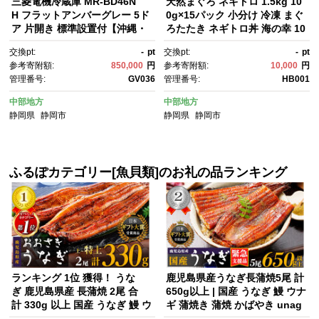
三菱電機冷蔵庫 MR-BD46N
天然まぐろ ネギトロ 1.5kg 10
H フラットアンバーグレー 5ド
0g×15パック 小分け 冷凍 まぐ
ア 片開き 標準設置付【沖縄・
ろたたき ネギトロ丼 海の幸 10
離島・一部山間地域：配送不
000円 手巻き寿司 軍艦巻き 食
交換pt:
-
pt
交換pt:
-
pt
可】冷凍庫 冷蔵 冷凍 家電 家電
べ切り ごはんのお供 ねぎと
参考寄附額:
850,000
円
参考寄附額:
10,000
円
製品 電化製品 キッチン家電 家
ろ 魚 マグロ 鮪
管理番号:
GV036
管理番号:
HB001
庭用
中部地方
中部地方
静岡県
静岡市
静岡県
静岡市
ふるぽカテゴリー[魚貝類]のお礼の品ランキング
ランキング 1位 獲得！ うな
鹿児島県産うなぎ長蒲焼5尾 計
ぎ 鹿児島県産 長蒲焼 2尾 合
650g以上 | 国産 うなぎ 鰻 ウナ
計 330g 以上 国産 うなぎ 鰻 ウ
ギ 蒲焼き 蒲焼 かばやき unag
ナギ 蒲焼き 蒲焼 かばや
i うなぎ蒲焼 土用丑の日 土用の