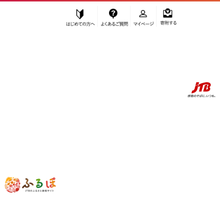
はじめての方へ
よくあるご質問
マイページ
寄附する
ふるぽ JTBのふるさと納税サイト
「ふるさと納税」TOP
お礼の品から探す
エビ・カニ等
エビ
その他エビ
釜揚げしらす・釜揚げ桜えびセット（各400ｇ） 海の幸 【配送不可：離
島】◇