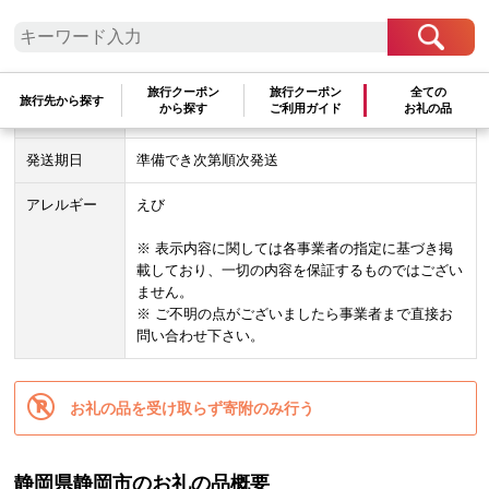
配送方法
管理番号
BL001
旅行クーポン
旅行クーポン
全ての
旅行先から探す
から探す
ご利用ガイド
お礼の品
期間限定
2025年7月03日 ～
発送期日
準備でき次第順次発送
アレルギー
えび
※ 表示内容に関しては各事業者の指定に基づき掲
載しており、一切の内容を保証するものではござい
ません。
※ ご不明の点がございましたら事業者まで直接お
問い合わせ下さい。
お礼の品を受け取らず寄附のみ行う
静岡県静岡市のお礼の品概要