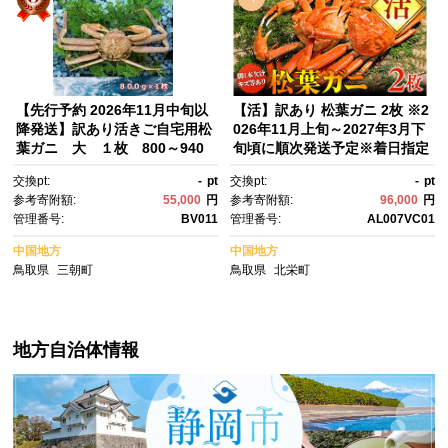
県 境港市
【先行予約 2026年11月中旬以
【活】訳あり 松葉ガニ 2枚 ※2
降発送】訳あり活きご自宅用松
026年11月上旬～2027年3月下
葉ガニ 大 １枚 800～940
旬頃に順次発送予定※着日指定
ｇ前後MK11｜国産 訳あり ズ
不可｜ 蟹 かに 松葉ガニ 松葉
交換pt:
-
pt
交換pt:
-
pt
ワイガニ 松葉ガニ カニ 蟹 か
蟹 訳あり 家庭用 鳥取県産 北栄
参考寄附額:
55,000
円
参考寄附額:
96,000
円
に 生 カニ鍋 かに鍋 鍋 かにし
町 おすすめ 人気
管理番号:
BV011
管理番号:
AL007VC01
ゃぶ かにみそ 期間限定 送料無
料 鳥取県 三朝町
中国地方
中国地方
鳥取県
三朝町
鳥取県
北栄町
地方自治体情報