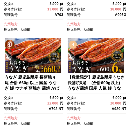
交換pt:
3,900
pt
交換pt:
5,400
pt
き 魚 魚介 魚貝 海鮮 うな重 ひ
丑の日 丑の日 魚 魚介 魚貝 海
参考寄附額:
13,000
円
参考寄附額:
18,000
円
つまぶし 蒲焼 訳あり ギフト 人
鮮 うな重 蒲焼 訳あり ギフ
管理番号:
A703
管理番号:
A995G
気 おすすめ 鹿児島県 大崎町 大
ト 人気 おすすめ 鹿児島県 大崎
隅半島 A703
町 大隅半島 A995G 【会員限定
九州地方
九州地方
のお礼の品】【うなぎ蒲焼 国
鹿児島県
大崎町
鹿児島県
大崎町
産 うなぎ unagi 鰻 ウナギ う
なぎ蒲焼】
4
うなぎ 鹿児島県産 長蒲焼 4
【数量限定】鹿児島県産うなぎ
尾 合計 660g 以上 国産 うな
長蒲焼6尾 (合計600g以上)
ぎ 鰻 ウナギ 蒲焼き 蒲焼 かば
うなぎ蒲焼 国産 人気 鰻 うな
やき 魚 魚介 魚貝 海鮮 うな
ぎ 鹿児島 うなぎ蒲焼 国
交換pt:
6,600
pt
交換pt:
6,000
pt
重 ひつまぶし 蒲焼 訳あり ギフ
産 鰻 国産うなぎ蒲焼き たれ う
参考寄附額:
22,000
円
参考寄附額:
20,000
円
ト 人気 おすすめ 鹿児島県 大崎
な重 ひつまぶし ウナギ 蒲焼 人
管理番号:
A702-NT
管理番号:
A920-NT
町 大隅半島 鰻 うなぎ ウナ
気 おすすめ 鹿児島県 大崎
ギ 鰻 人気 ウナギ うなぎ おす
町 鰻 うなぎ ウナギ 鰻 人気 ウ
九州地方
九州地方
すめ ランキング うなぎ おいし
ナギ うなぎ おすすめ ランキン
鹿児島県
大崎町
鹿児島県
大崎町
い unagi うなぎ 【うなぎ蒲
グ うなぎ おいしい unagi うな