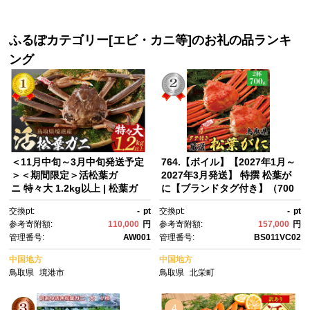
焼 国産 うなぎ unagi 鰻 ウナ
ぎ【うなぎ蒲焼 国産 うなぎ un
ギ うなぎ蒲焼】
agi 鰻 ウナギ うなぎ蒲焼】 A9
20
ふるぽカテゴリー[エビ・カニ等]のお礼の品ランキ
ング
＜11月中旬～3月中旬発送予定
764.【ボイル】【2027年1月～
＞＜期間限定＞活松葉ガ
2027年3月発送】 特撰 松葉が
ニ 特々大 1.2kg以上 | 松葉ガ
に【ブランドタグ付き】（700
ニ 松葉がに 活蟹 活ガニ 活か
g超×2杯）【ブランド 蟹 タグ
交換pt:
-
pt
交換pt:
-
pt
に ズワイガニ ずわいがに 蟹 か
付き 生 ナマ かに 松葉ガニ 松
参考寄附額:
110,000
円
参考寄附額:
157,000
円
に カニ 特々大 特大 大型 カニ
葉蟹 訳あり カニ味噌 みそ 家庭
管理番号:
AW001
管理番号:
BS011VC02
姿 丸ごと 生 新鮮 海鮮 魚介 魚
用 鳥取県産 北栄町 おすすめ 人
介類 高級食材 贅沢食材 産地直
気】
中国地方
中国地方
送 カニ刺し 刺身 カニ鍋 味
鳥取県
境港市
鳥取県
北栄町
噌 冬限定 期間限定 冷蔵 お取り
寄せ グルメ 人気 おすすめ ギフ
ト 贈り物 国産 境港産 鳥取
4