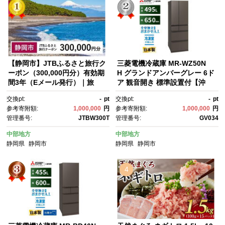
【静岡市】JTBふるさと旅行ク
三菱電機冷蔵庫 MR-WZ50N
ーポン（300,000円分）有効期
H グランドアンバーグレー 6ド
間3年（Eメール発行）｜旅
ア 観音開き 標準設置付【沖
行 トラベル 予約 国内旅行 JT
縄・離島・一部山間地域：配送
交換pt:
-
pt
交換pt:
-
pt
B 宿泊 観光 体験 旅行券 宿泊
不可】冷凍庫 冷蔵 冷凍 家電 家
参考寄附額:
1,000,000
円
参考寄附額:
1,000,000
円
券 旅行予約 ホテル 旅館 チケ
電製品 電化製品 キッチン家
管理番号:
JTBW300T
管理番号:
GV034
ット 子供 子連れ カップル 家
電 家庭用
族 人気 おすすめ 旅行クーポ
中部地方
中部地方
ン 店頭 オンライン ネット予
静岡県
静岡市
静岡県
静岡市
約 電話 有効期間3年
4