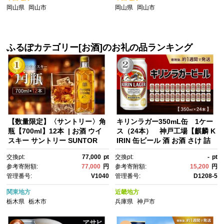
気 おすすめ 店頭 オンライン ネ
岡山県
岡山市
岡山県
岡山市
ット予約 電話
ふるぽカテゴリー[お酒]のお礼の品ランキング
【数量限定】〈サントリー〉角
キリンラガー350mL缶 1ケー
瓶【700ml】12本 | お酒 ウイ
ス（24本） 神戸工場【麒麟 K
スキー サントリー SUNTOR
IRIN 缶ビール 酒 お酒 さけ 詰
Y ハイボール レビュー 高評
合せ LAGER アルコール お取
交換pt:
77,000
pt
交換pt:
-
pt
価 ロック 水割り さけ 人気 本
り寄せ 人気 おすすめ アウトド
参考寄附額:
77,000
円
参考寄附額:
15,200
円
数選べる おすすめ 栃木 梓の森
ア BBQ キャンプ 兵庫県D1208
管理番号:
V1040
管理番号:
D1208-5
工場製
-5】
関東地方
近畿地方
栃木県
栃木市
兵庫県
神戸市