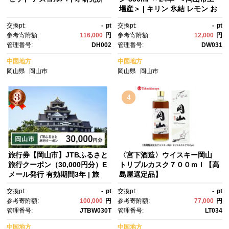
場産＞ | キリン 氷結 レモン お
酒 酎ハイ チューハイ アルコー
交換pt:
-
pt
交換pt:
-
pt
ル 酒 飲料 飲み会 宅飲み 家飲
参考寄附額:
116,000
円
参考寄附額:
12,000
円
み 宴会 パーティー ケース ギフ
管理番号:
DH002
管理番号:
DW031
ト
中国地方
中国地方
岡山県
岡山市
岡山県
岡山市
4
旅行券【岡山市】JTBふるさと
〈宮下酒造〉ウイスキー岡山
旅行クーポン（30,000円分）E
トリプルカスク７００ｍｌ【高
メール発行 有効期間3年​ | 旅
島屋選定品】
行 旅行券 岡山 宿泊券 宿泊 旅
交換pt:
-
pt
交換pt:
-
pt
行 クーポン トラベル 国内旅
参考寄附額:
100,000
円
参考寄附額:
77,000
円
行 岡山旅行 岡山市 後楽園 JT
管理番号:
JTBW030T
管理番号:
LT034
B トラベルクーポン 観光 体
験 ホテル 旅館 チケット 人
中国地方
中国地方