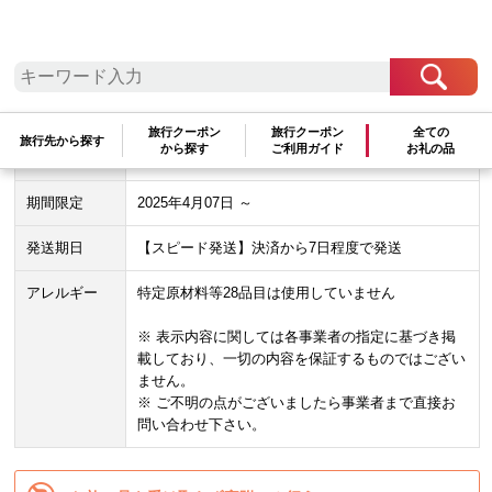
地場産品基準：5条3号
賞味期限
製造から9ヶ月
配送方法
常温
旅行クーポン
旅行クーポン
全ての
旅行先から探す
から探す
ご利用ガイド
お礼の品
管理番号
DW151
期間限定
2025年4月07日 ～
発送期日
【スピード発送】決済から7日程度で発送
アレルギー
特定原材料等28品目は使用していません
※ 表示内容に関しては各事業者の指定に基づき掲
載しており、一切の内容を保証するものではござい
ません。
※ ご不明の点がございましたら事業者まで直接お
問い合わせ下さい。