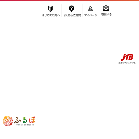
はじめての方へ
よくあるご質問
マイページ
寄附する
ふるぽ JTBのふるさと納税サイト
「ふるさと納税」TOP
お礼の品から探す
お酒
ビール
キリン クラシックラガー 500ml × 24本 ＜岡山市工場産＞| KIRIN 麒
麟 キリンビール お酒 晩酌 飲み会 宅飲み 家飲み 宴会 ケース ギフト