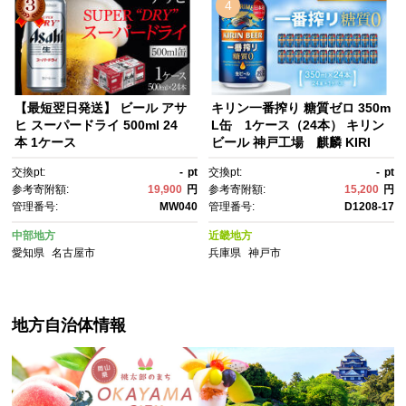
4
【最短翌日発送】 ビール アサ
キリン一番搾り 糖質ゼロ 350m
ヒ スーパードライ 500ml 24
L缶 1ケース（24本） キリン
本 1ケース
ビール 神戸工場 麒麟 KIRI
N 酒 一番絞り D1208-17
交換pt:
-
pt
交換pt:
-
pt
参考寄附額:
19,900
円
参考寄附額:
15,200
円
管理番号:
MW040
管理番号:
D1208-17
中部地方
近畿地方
愛知県
名古屋市
兵庫県
神戸市
地方自治体情報