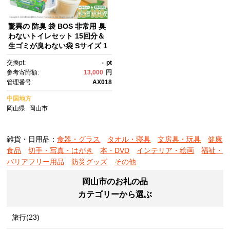
驚異の 防臭 袋 BOS 非常用 臭
わないトイレセット 15回分＆
生ゴミが臭わない袋 Sサイズ 1
00枚入り | 日用品 消耗品 常備
交換pt:
-
pt
品 生活用品 まとめ買い ゴミ
参考寄附額:
13,000
円
袋 大容量 日用消耗品 防災用 非
管理番号:
AX018
常用 防臭袋 携帯トイレ 介護 生
ゴミ ゴミ BOS セット ふるさ
中国地方
と 岡山 送料無料
岡山県
岡山市
雑貨・日用品：
食器・グラス
タオル・寝具
文房具・玩具
健康
食品
切手・写真・はがき
本・DVD
インテリア・絵画
福祉・
バリアフリー用品
防災グッズ
その他
岡山市のお礼の品
カテゴリーから選ぶ
旅行(23)