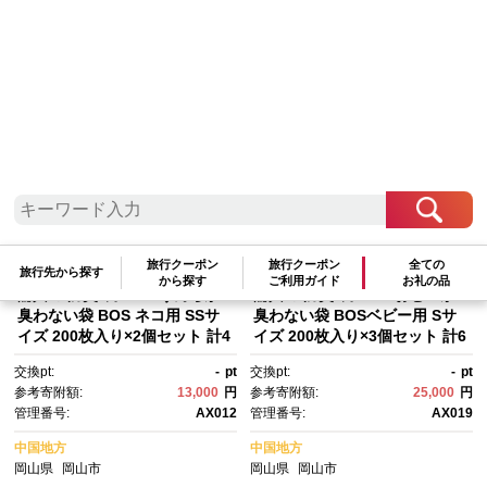
検索結果一覧
1～19件 / 全19件
参考寄附額順
|
新着順
|
人気ランキング順
旅行クーポン
旅行クーポン
全ての
旅行先から探す
から探す
ご利用ガイド
お礼の品
驚異の 防臭 袋 BOS うんちが
驚異の 防臭 袋 BOS おむつが
臭わない袋 BOS ネコ用 SSサ
臭わない袋 BOSベビー用 Sサ
イズ 200枚入り×2個セット 計4
イズ 200枚入り×3個セット 計6
00枚 | ペット用 猫用 日用品 消
00枚 | 日用品 消耗品 常備品 生
交換pt:
-
pt
交換pt:
-
pt
耗品 常備品 生活用品 まとめ買
活用品 まとめ買い ゴミ袋 大容
参考寄附額:
13,000
円
参考寄附額:
25,000
円
い ゴミ袋 大容量 日用消耗品 防
量 日用消耗品 防災用 非常用 防
管理番号:
AX012
管理番号:
AX019
災用 非常用 防臭袋 介護 赤ちゃ
臭袋 介護 赤ちゃん ペット お
ん ペット おむつ BOS セッ
むつ BOS セット ふるさと 岡
中国地方
中国地方
ト ふるさと 岡山 送料無料
山 送料無料
岡山県
岡山市
岡山県
岡山市