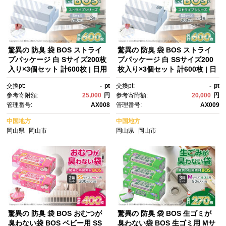
驚異の 防臭 袋 BOS ストライ
驚異の 防臭 袋 BOS ストライ
プパッケージ 白 Sサイズ200枚
プパッケージ 白 SSサイズ200
入り×3個セット 計600枚 | 日用
枚入り×3個セット 計600枚 | 日
品 消耗品 常備品 生活用品 まと
用品 消耗品 常備品 生活用品 ま
交換pt:
-
pt
交換pt:
-
pt
め買い ゴミ袋 大容量 日用消耗
とめ買い ゴミ袋 大容量 日用消
参考寄附額:
25,000
円
参考寄附額:
20,000
円
品 防災用 非常用 防臭袋 介
耗品 防災用 非常用 防臭袋 介
管理番号:
AX008
管理番号:
AX009
護 赤ちゃん ペット おむつ BO
護 赤ちゃん ペット おむつ BO
S セット ふるさと 岡山 送料無
S セット ふるさと 岡山 送料無
中国地方
中国地方
料
料
岡山県
岡山市
岡山県
岡山市
驚異の 防臭 袋 BOS おむつが
驚異の 防臭 袋 BOS 生ゴミが
臭わない袋 BOS ベビー用 SS
臭わない袋 BOS 生ゴミ用 Mサ