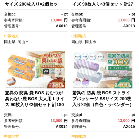
サイズ 200枚入り×2個セッ
イズ 90枚入り×3個セット 計27
ト 計400枚 | 日用品 消耗品 常
0枚 | 日用品 消耗品 常備品 生
交換pt:
-
pt
交換pt:
-
pt
備品 生活用品 まとめ買い ゴミ
活用品 まとめ買い ゴミ袋 大容
参考寄附額:
13,000
円
参考寄附額:
13,000
円
袋 大容量 日用消耗品 防災用 非
量 日用消耗品 防災用 非常用 防
管理番号:
AX010
管理番号:
AX013
常用 防臭袋 介護 赤ちゃん ベビ
臭袋 介護 生ゴミ ゴミ BOS セ
ー用 ペット おむつ BOS セッ
ット ふるさと 岡山 送料無料
中国地方
中国地方
ト ふるさと 岡山 送料無料
岡山県
岡山市
岡山県
岡山市
驚異の 防臭 袋 BOS おむつが
驚異の 防臭 袋 BOS ストライ
臭わない袋 BOS 大人用 Lサイ
プパッケージ SSサイズ 200枚
ズ 90枚入り×2個セット 計180
入り×2個（白色・ラベンダー）
枚 |日用品 消耗品 常備品 生活
計400枚 セット | 日用品 消耗
交換pt:
-
pt
交換pt:
-
pt
用品 まとめ買い ゴミ袋 大容
品 常備品 生活用品 まとめ買
参考寄附額:
13,000
円
参考寄附額:
13,000
円
量 日用消耗品 防災用 非常用 防
い ゴミ袋 大容量 日用消耗品 防
管理番号:
AX014
管理番号:
AX015
臭袋 介護 赤ちゃん ペット おむ
災用 非常用 防臭袋 介護 赤ちゃ
つ BOS セット ふるさと 岡
ん ペット おむつ BOS セッ
中国地方
中国地方