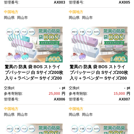
管理番号:
AX003
管理番号:
AX005
ん おむつ ペット 衛生的 ベビー
袋 BOS 介護 セット ふるさ
用 日用消耗品 セット ふるさ
と 岡山 送料無料
中国地方
中国地方
と 岡山 送料無料
岡山県
岡山市
岡山県
岡山市
驚異の 防臭 袋 BOS ストライ
驚異の 防臭 袋 BOS ストライ
プパッケージ 白 Sサイズ200枚
プパッケージ 白 Sサイズ200枚
入り＋ラベンダー Sサイズ200
入り＋ラベンダー Sサイズ200
枚入り＋ミントグリーン Sサイ
枚入り 2個セット 計400枚 | 日
交換pt:
-
pt
交換pt:
-
pt
ズ200枚入り（3個セット）計6
用品 消耗品 常備品 生活用品 ま
参考寄附額:
25,000
円
参考寄附額:
15,000
円
00枚 | 日用品 消耗品 常備品 生
とめ買い ゴミ袋 大容量 日用消
管理番号:
AX006
管理番号:
AX007
活用品 まとめ買い ゴミ袋 大容
耗品 防災用 非常用 防臭袋 介
量 日用消耗品 防災用 非常用 防
護 赤ちゃん ペット おむつ BO
中国地方
中国地方
臭袋 介護 赤ちゃん ペット おむ
S セット ふるさと 岡山 送料無
岡山県
岡山市
岡山県
岡山市
つ BOS セット ふるさと 岡
料
山 送料無料