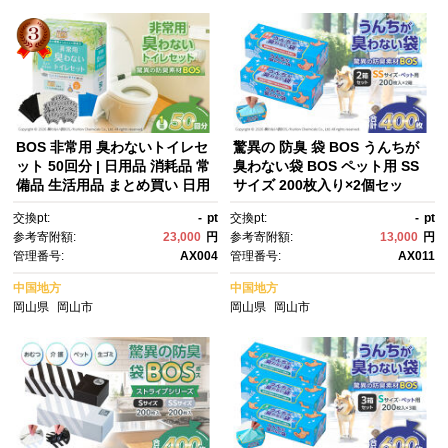
BOS 非常用 臭わないトイレセ
驚異の 防臭 袋 BOS うんちが
ット 50回分 | 日用品 消耗品 常
臭わない袋 BOS ペット用 SS
備品 生活用品 まとめ買い 日用
サイズ 200枚入り×2個セッ
消耗品 防災品 災害 非常用 携帯
ト 計400枚 | ペット用 日用
交換pt:
-
pt
交換pt:
-
pt
トイレ 臭わない BOS セッ
品 消耗品 常備品 生活用品 まと
参考寄附額:
23,000
円
参考寄附額:
13,000
円
ト 介護 ふるさと 岡山 送料無料
め買い ゴミ袋 大容量 日用消耗
管理番号:
AX004
管理番号:
AX011
品 防災用 非常用 防臭袋 介
護 赤ちゃん ペット おむつ BO
中国地方
中国地方
S セット ふるさと 岡山 送料無
岡山県
岡山市
岡山県
岡山市
料