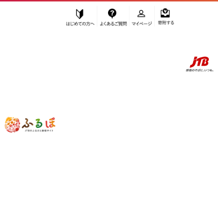
はじめての方へ
よくあるご質問
マイページ
寄附する
ふるぽ JTBのふるさと納税サイト
「ふるさと納税」TOP
岡山市 お礼の品から探す
雑貨・日用品
福祉・バリアフリー用品
”福祉・バリアフリー用品” 岡山県
岡山
市
のお礼の品一覧
さらに検索条件を絞り込む
福祉・バリアフリー用品