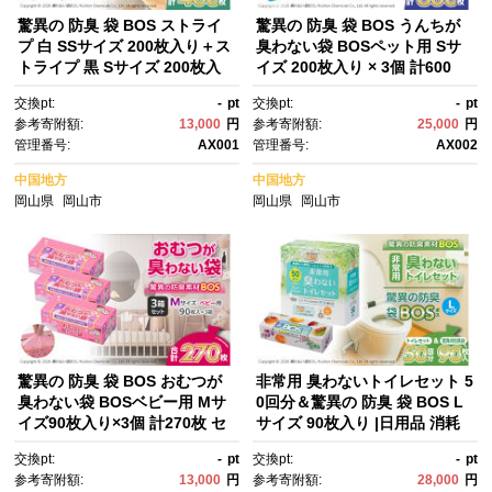
驚異の 防臭 袋 BOS ストライ
驚異の 防臭 袋 BOS うんちが
プ 白 SSサイズ 200枚入り＋ス
臭わない袋 BOSペット用 Sサ
トライプ 黒 Sサイズ 200枚入
イズ 200枚入り × 3個 計600
り 計2個セット 計400枚 | 日用
枚 セット | ペット用 日用品 消
交換pt:
-
pt
交換pt:
-
pt
品 消耗品 常備品 生活用品 介
耗品 常備品 生活用品 まとめ買
参考寄附額:
13,000
円
参考寄附額:
25,000
円
護 防災 災害時備え 防臭加工 便
い ゴミ箱 ゴミ袋 生ゴミ 防
管理番号:
AX001
管理番号:
AX002
利 BOS 衛生的 まとめ買い ゴ
臭 ペット 赤ちゃん おむつ 防臭
ミ箱 ゴミ袋 日用消耗品 セッ
袋 臭わない 大容量 日用消耗
中国地方
中国地方
ト ふるさと 岡山 送料無料
品 セット ふるさと 岡山 送料無
岡山県
岡山市
岡山県
岡山市
料
驚異の 防臭 袋 BOS おむつが
非常用 臭わないトイレセット 5
臭わない袋 BOSベビー用 Mサ
0回分＆驚異の 防臭 袋 BOS L
イズ90枚入り×3個 計270枚 セ
サイズ 90枚入り |日用品 消耗
ット | 防臭 日用品 消耗品 常備
品 常備品 生活用品 まとめ買
交換pt:
-
pt
交換pt:
-
pt
品 生活用品 まとめ買い ゴミ
い 日用消耗品 防災品 災害 非常
参考寄附額:
13,000
円
参考寄附額:
28,000
円
箱 ゴミ袋 ベビー用品 赤ちゃ
用 携帯トイレ 臭わない 防臭