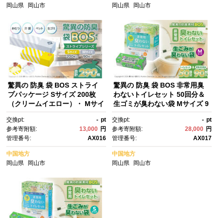
山 送料無料
ト ふるさと 岡山 送料無料
岡山県
岡山市
岡山県
岡山市
驚異の 防臭 袋 BOS ストライ
驚異の 防臭 袋 BOS 非常用臭
プパッケージ Sサイズ 200枚
わないトイレセット 50回分＆
（クリームイエロー）・ Mサイ
生ゴミが臭わない袋 Mサイズ 9
ズ 90枚（白）計290枚 | 日用
0枚入り | 日用品 消耗品 常備
交換pt:
-
pt
交換pt:
-
pt
品 消耗品 常備品 生活用品 まと
品 生活用品 まとめ買い ゴミ
参考寄附額:
13,000
円
参考寄附額:
28,000
円
め買い ゴミ袋 大容量 日用消耗
袋 大容量 日用消耗品 防災用 非
管理番号:
AX016
管理番号:
AX017
品 防災用 非常用 防臭袋 介
常用 防臭袋 携帯トイレ 介護 赤
護 赤ちゃん ペット おむつ BO
ちゃん ペット おむつ BOS セ
中国地方
中国地方
S セット ふるさと 岡山 送料無
ット ふるさと 岡山 送料無料
岡山県
岡山市
岡山県
岡山市
料