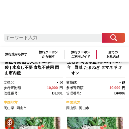
参考寄附額順
|
新着順
|
人気ランキング順
旅行クーポン
旅行クーポン
全ての
旅行先から探す
から探す
ご利用ガイド
お礼の品
国産有機 蒸し大豆 ( 60g×9
玉ねぎ 岡山市産 約10kg 2026
袋 ) 水戻し不要 食塩不使用 岡
年 野菜 たまねぎ タマネギ オ
山市内産
ニオン
交換pt:
-
pt
交換pt:
-
pt
参考寄附額:
10,000
円
参考寄附額:
10,000
円
管理番号:
BL001
管理番号:
BP006
中国地方
中国地方
岡山県
岡山市
岡山県
岡山市