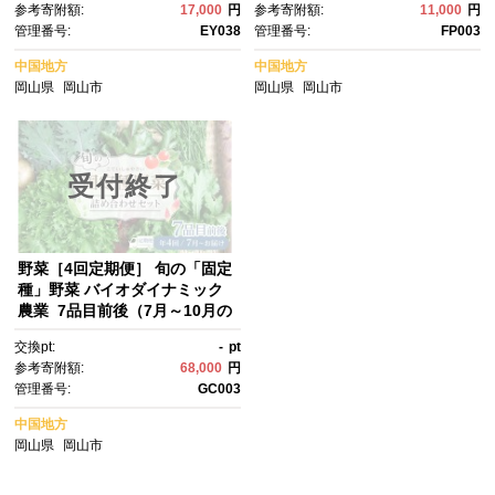
参考寄附額:
17,000
円
参考寄附額:
11,000
円
混合)
管理番号:
EY038
管理番号:
FP003
中国地方
中国地方
岡山県
岡山市
岡山県
岡山市
受付終了
野菜［4回定期便］ 旬の「固定
種」野菜 バイオダイナミック
農業 7品目前後（7月～10月の
お届け）冷蔵配送
交換pt:
-
pt
参考寄附額:
68,000
円
管理番号:
GC003
中国地方
岡山県
岡山市