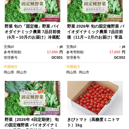
野菜 旬の「固定種」野菜 バイ
野菜 2026年 旬の固定種野菜 バ
オダイナミック農業 7品目前後
イオダイナミック農業 7品目前
（6月～10月のお届け）冷蔵配
後（11月～2月のお届け）常温
送
配送
交換pt:
-
pt
交換pt:
-
pt
参考寄附額:
17,000
円
参考寄附額:
17,000
円
管理番号:
GC001
管理番号:
GC002
中国地方
中国地方
岡山県
岡山市
岡山県
岡山市
野菜［2026年 4回定期便］ 旬
きびトマト（高糖度ミニトマ
の固定種野菜 バイオダイナミ
ト）1kg