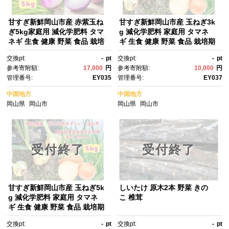
甘すぎ新鮮岡山市産 赤紫玉ね
甘すぎ新鮮岡山市産 玉ねぎ3k
ぎ5kg家庭用 減化学肥料 タマ
g 減化学肥料 家庭用 タマネ
ネギ 生食 健康 野菜 食品 栽培
ギ 生食 健康 野菜 食品 栽培期
期間中農薬・除草剤不使用自然
間中農薬・除草剤不使用全て自
交換pt:
-
pt
交換pt:
-
pt
の力健康野菜 訳あり（サイズ
然の力健康野菜 訳あり（サイ
参考寄附額:
17,000
円
参考寄附額:
10,000
円
混合)
ズ混合)
管理番号:
EY035
管理番号:
EY037
中国地方
中国地方
岡山県
岡山市
岡山県
岡山市
受付終了
受付終了
甘すぎ新鮮岡山市産 玉ねぎ5k
しいたけ 原木2本 野菜 きの
g 減化学肥料 家庭用 タマネ
こ 椎茸
ギ 生食 健康 野菜 食品 栽培期
間中農薬・除草剤不使用全て自
交換pt:
-
pt
交換pt:
-
pt
然の力健康野菜 訳あり(サイズ