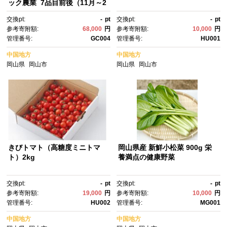
ック農業 7品目前後（11月～2
月のお届け）常温配送
交換pt:
-
pt
交換pt:
-
pt
参考寄附額:
68,000
円
参考寄附額:
10,000
円
管理番号:
GC004
管理番号:
HU001
中国地方
中国地方
岡山県
岡山市
岡山県
岡山市
きびトマト（高糖度ミニトマ
岡山県産 新鮮小松菜 900g 栄
ト）2kg
養満点の健康野菜
交換pt:
-
pt
交換pt:
-
pt
参考寄附額:
19,000
円
参考寄附額:
10,000
円
管理番号:
HU002
管理番号:
MG001
中国地方
中国地方