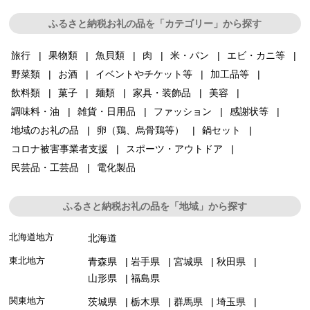
ふるさと納税お礼の品を「カテゴリー」から探す
旅行
果物類
魚貝類
肉
米・パン
エビ・カニ等
野菜類
お酒
イベントやチケット等
加工品等
飲料類
菓子
麺類
家具・装飾品
美容
調味料・油
雑貨・日用品
ファッション
感謝状等
地域のお礼の品
卵（鶏、烏骨鶏等）
鍋セット
コロナ被害事業者支援
スポーツ・アウトドア
民芸品・工芸品
電化製品
ふるさと納税お礼の品を「地域」から探す
北海道地方
北海道
東北地方
青森県
岩手県
宮城県
秋田県
山形県
福島県
関東地方
茨城県
栃木県
群馬県
埼玉県