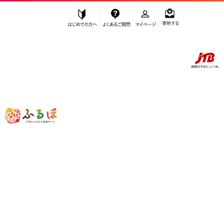
はじめての方へ
よくあるご質問
マイページ
寄附する
ふるぽ JTBのふるさと納税サイト
「ふるさと納税」TOP
岡山市 お礼の品から探す
野菜類
”野菜類” 岡山県
岡山市
のお礼の品一覧
さらに検索条件を絞り込む
野菜類
検索結果一覧
1～15件 / 全15件