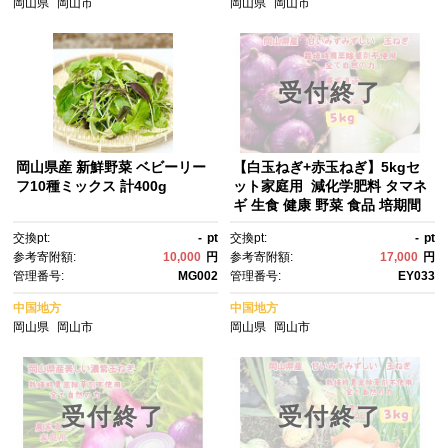
岡山県
岡山市
岡山県
岡山市
受付終了
岡山県産 新鮮野菜 ベビーリー
【白玉ねぎ+赤玉ねぎ】5kgセ
フ10種ミックス 計400g
ット家庭用 減化学肥料 タマネ
ギ 生食 健康 野菜 食品 培期間
中農薬・除草剤不使用自然の
交換pt:
-
pt
交換pt:
-
pt
力 食べ比べ 訳あり(サイズ混
参考寄附額:
10,000
円
参考寄附額:
17,000
円
合)
管理番号:
MG002
管理番号:
EY033
中国地方
中国地方
岡山県
岡山市
岡山県
岡山市
受付終了
受付終了