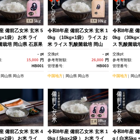
産 備前乙女米 玄米 5
令和8年産 備前乙女米 玄米 1
令和8年産 備
kg×1袋） お米 ライ
0kg （10kg×1袋） ライス お
0kg （30k
菌栽培 岡山県 石原果
米 ライス 乳酸菌栽培 岡山
ス 乳酸菌栽
県 石原果樹園
樹園
-
pt
交換pt:
-
pt
交換pt:
:
15,000
円
参考寄附額:
26,000
円
参考寄附額:
HB001
管理番号:
HB003
管理番号:
岡山県
岡山市
中国地方
岡山県
岡山市
中国地方
岡山
産 備前乙女米 玄米 4
令和8年産 備前乙女米 玄米 1
令和8年産 備
kg×2袋） お米 ライ
0kg ( 5kg×2袋 ） お米 ライ
g ( 白米5kg