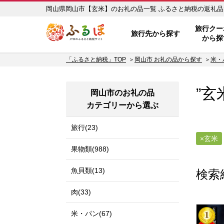
岡山県岡山市【玄米】のお礼の品一
ふるぽ JTBのふるさと納税サイ
旅行クー
旅行先から探す
から探
「ふるさと納税」TOP
岡山市 お礼の品から探す
米・
”玄
岡山市のお礼の品
カテゴリーから選ぶ
旅行(23)
玄米
果物類(988)
魚貝類(13)
検索
肉(33)
米・パン(67)