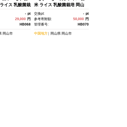
 ライス 乳酸菌栽
米 ライス 乳酸菌栽培 岡山
石原果樹園
県 石原果樹園
-
pt
交換pt:
-
pt
29,000
円
参考寄附額:
50,000
円
HB068
管理番号:
HB070
県
岡山市
中国地方
岡山県
岡山市