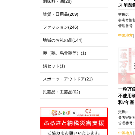
調味料・油(28)
ス 乳酸
樹園
雑貨・日用品(209)
交換pt:
参考寄附額
管理番号:
ファッション(246)
中国地方
地域のお礼の品(144)
卵（鶏、烏骨鶏等）(1)
鍋セット(1)
スポーツ・アウトドア(21)
一粒万
民芸品・工芸品(62)
不使用朝
和7年産
米 5キ
交換pt:
ず おに
参考寄附額
司 お弁
管理番号:
市 おす
中国地方