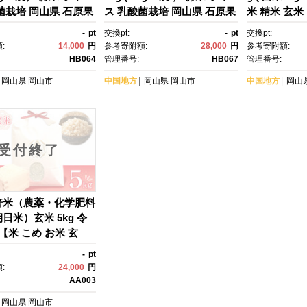
菌栽培 岡山県 石原果
ス 乳酸菌栽培 岡山県 石原果
米 精米 玄米
樹園
培 岡山県 
-
pt
交換pt:
-
pt
交換pt:
:
14,000
円
参考寄附額:
28,000
円
参考寄附額:
HB064
管理番号:
HB067
管理番号:
岡山県
岡山市
中国地方
岡山県
岡山市
中国地方
岡山
受付終了
倍米（農薬・化学肥料
日米）玄米 5kg 令
【米 こめ お米 玄
ロ ごはん ご飯 おか
-
pt
ぎり 朝日米 お寿司 寿
:
24,000
円
当 弁当 岡山県 岡山
AA003
すめ 人気】
岡山県
岡山市