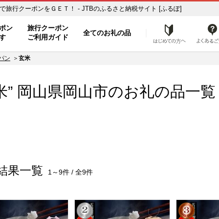
覧 ふるさと納税の返礼品で旅行クーポンをＧＥＴ！ - JTBのふるさと納税サイト [ふるぽ]
ト
ポン
旅行クーポン
全てのお礼の品
はじめ
す
ご利用ガイド
パン
玄米
米” 岡山県
岡山市
のお礼の品一覧
結果一覧
1～9件 / 全9件