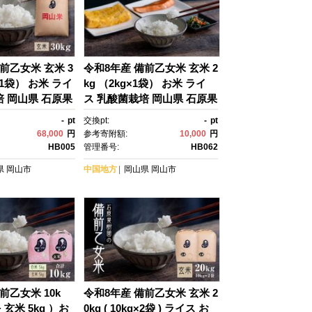
前乙女米 玄米 3
令和8年産 備前乙女米 玄米 2
g×1袋） お米 ライ
kg （2kg×1袋） お米 ライ
培 岡山県 石原果
ス 乳酸菌栽培 岡山県 石原果
樹園
-
pt
交換pt:
-
pt
68,000
円
参考寄附額:
10,000
円
HB005
管理番号:
HB062
県
岡山市
中国地方
岡山県
岡山市
前乙女米 10k
令和8年産 備前乙女米 玄米 2
 + 玄米 5kg ）お
0kg ( 10kg×2袋 ) ライス お