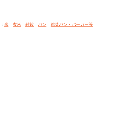
：
米
玄米
雑穀
パン
総菜パン・バーガー等