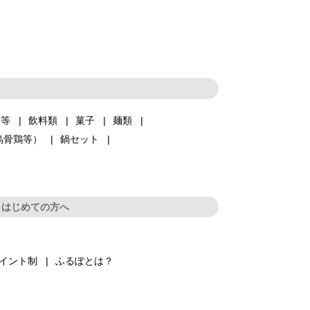
品等
飲料類
菓子
麺類
烏骨鶏等）
鍋セット
はじめての方へ
イント制
ふるぽとは？