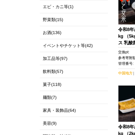
エビ・カニ等(1)
野菜類(15)
令和8年
お酒(136)
kg （5
ス 乳酸
イベントやチケット等(42)
樹園
交換pt:
参考寄附額
加工品等(97)
管理番号:
飲料類(57)
中国地方
菓子(118)
麺類(7)
家具・装飾品(64)
美容(9)
令和8年
kg （2