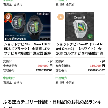
館 クーポン チケット トラベル
ンド スポーツ用品 ゴルフアイ
石川県
金沢市
石川県
金沢市
クーポン トラベル 宿泊 旅行
テム 石川 北陸 復興支援 復興応
券 温泉 観光 旅行 ホテル 旅
援
館 クーポン JTB トラベルクー
4
ポン トラベル
ショットナビ Shot Navi EXCE
ショットナビ Crest2（Shot N
EDS【ブラック】 金沢市 ゴル
avi Crest2） 【ホワイト】 金
フナビ GPS距離計 測定器 腕時
沢市 ゴルフナビ GPS距離計 測
計型 スポーツ機器 ゴルフ用
定器 腕時計型 スポーツ機器 ゴ
交換pt:
-
pt
交換pt:
-
pt
品 ラウンド支援 人気 おすす
ルフ用品 ラウンド支援 人気 お
参考寄附額:
200,000
円
参考寄附額:
110,000
円
め ゴルフ場 スコア管理 飛距離
すすめ ゴルフ場 スコア管理 飛
管理番号:
EG063VC01
管理番号:
EG062VC02
計測 プレゼント ギフト 父の
距離計測 プレゼント ギフト 父
日 敬老の日 お取り寄せ 通販 送
の日 敬老の日 お取り寄せ 通
中部地方
中部地方
料無料 ふるさと納税 石川 金
販 送料無料 ふるさと納税 石
石川県
金沢市
石川県
金沢市
沢 加賀百万石 加賀 百万石 北
川 金沢 加賀百万石 加賀 百万
陸 北陸復興 北陸支援
石 北陸 北陸復興 北陸支援
ふるぽカテゴリー[雑貨・日用品]のお礼の品ランキ