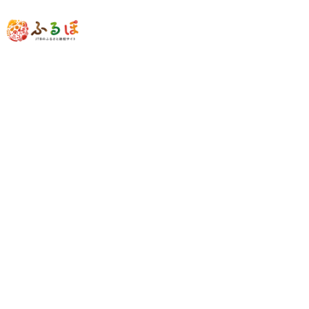
中部地方
石川県
金沢市
ショットナビ Shot Navi EXCEEDS【ホ
ワイト】 金沢市 ゴルフナビ GPS距離
計 測定器 腕時計型 スポーツ機器 ゴルフ
用品 ラウンド支援 人気 おすすめ ゴルフ
場 スコア管理 飛距離計測 プレゼント ギ
フト 父の日 敬老の日 お取り寄せ 通販 送
料無料 ふるさと納税 石川 金沢 加賀百万