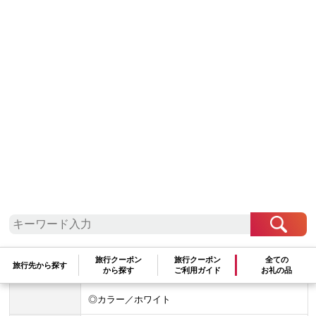
石 加賀 百万石 北陸 北陸復興 北陸支援
200,000
円
数量：
★この自治体は
最少金額
-
円
での寄附を受け付けております。
容量
外形寸法：Φ46×14.6mm
重量：60g
ディスプレイ：1.4インチMIPカラー反射型液晶
バッテリー：リチウムポリマー
防水：IPX7（生活防水程度）
フル充電時間：約2.5時間（PC経由）
連続使用時間：GPS使用時 最大約9時間／時計約15
日
データ更新：USBストレージモード（Windows、M
ac、iOS、Android）
同梱物：ウォッチケース、USBケーブルタイプC、
旅行クーポン
旅行クーポン
全ての
旅行先から探す
クイックガイド兼保証書
から探す
ご利用ガイド
お礼の品
◎カラー／ホワイト