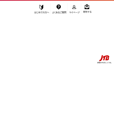
はじめての方へ
よくあるご質問
マイページ
寄附する
ふるぽ JTBのふるさと納税サイト
「ふるさと納税」TOP
お礼の品から探す
スポーツ・アウトドア
ゴルフグッズ
その他ゴルフグッズ
ショットナビ Shot Navi EXCEEDS【ホワイト】 金沢市 ゴルフナ
ビ GPS距離計 測定器 腕時計型 スポーツ機器 ゴルフ用品 ラウンド支
援 人気 おすすめ ゴルフ場 スコア管理 飛距離計測 プレゼント ギフ
ト 父の日 敬老の日 お取り寄せ 通販 送料無料 ふるさと納税 石川 金
沢 加賀百万石 加賀 百万石 北陸 北陸復興 北陸支援