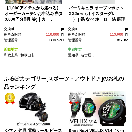
【1,000アイテムから選べる】
バーミキュラ オーブンポット
オーダーカーテンお申込み券(3
2 22cm（オイスターグレ
3,000円分割引券)｜カーテ
ー） | 鍋 なべ ホーロー鍋 調理
ン 割引券 利用券 金券 チケッ
器具 キッチン用品 VERMICUL
交換pt:
-
pt
交換pt:
-
pt
ト インテリア カーテン オーダ
AR ガス火 ガス IH IH対応 エナ
参考寄附額:
110,000
円
参考寄附額:
113,000
円
ーメイド 窓装飾 人気 おすす
メル加工 高級感 おしゃれ 無水
管理番号:
DT02-NT
管理番号:
BG162
め カーテン生地 遮光 防音 採
調理 煮込み 蒸し 焼き 長持
寸 リビング 寝室 送料無料
ち ギフト プレゼント 人気 おす
近畿地方
中部地方
すめ 送料無料
和歌山県
和歌山市
愛知県
名古屋市
ふるぽカテゴリー[スポーツ・アウトドア]のお礼の
品ランキング
シマノ 釣具 電動リール ビース
Shot Navi VELLIX V14（ショ