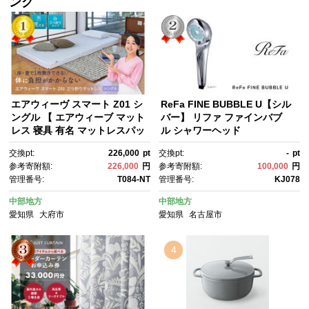
ング
エアウィーヴ スマート Z01 シ
ReFa FINE BUBBLE U【シル
ングル 【 エアウィーブ マット
バー】 リファ ファインバブ
レス 寝具 有名 マットレスパッ
ル シャワーヘッド
ド エアウィーヴ 通気性抜群 エ
交換pt:
226,000
pt
交換pt:
-
pt
アウィーヴ まっとれす 洗え
参考寄附額:
226,000
円
参考寄附額:
100,000
円
る エアウイーヴ エアーウィー
管理番号:
T084-NT
管理番号:
KJ078
ヴ ギフト 三つ折り エアウィー
ブ しんぐ mattress airweav
中部地方
中部地方
e エアウィーブマットレス エア
愛知県
大府市
愛知県
名古屋市
ウィーヴ エアウィーヴ エアウ
ィーヴ エアウィーブ エアウィ
ーブ マットレス 】
4