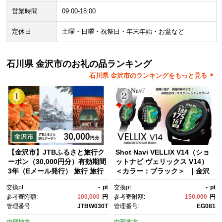
営業時間
09:00-18:00
定休日
土曜・日曜・祝祭日・年末年始・お盆など
石川県 金沢市のお礼の品ランキング
石川県 金沢市のランキングをもっと見る
【金沢市】JTBふるさと旅行ク
Shot Navi VELLIX V14（ショ
ーポン（30,000円分）有効期間
ットナビ ヴェリックス V14）
3年（Eメール発行） 旅行 旅行
＜カラー：ブラック＞ ｜金沢
クーポン 北陸新幹線 石川県 石
市 ゴルフ距離計 高精度測定 軽
交換pt:
-
pt
交換pt:
-
pt
川 金沢 加賀 加賀百万石 百万
量 防水機能 最新モデル スタイ
参考寄附額:
100,000
円
参考寄附額:
150,000
円
石 ふるさと納税旅行 北陸 北陸
リッシュデザイン 人気 おすす
管理番号:
JTBW030T
管理番号:
EG081
復興 北陸支援宿泊券 宿泊 旅行
め ゴルフグッズ ゴルフアクセ
券 温泉 観光 旅行 ホテル 旅
サリー ゴルフ練習 ゴルフラウ
中部地方
中部地方