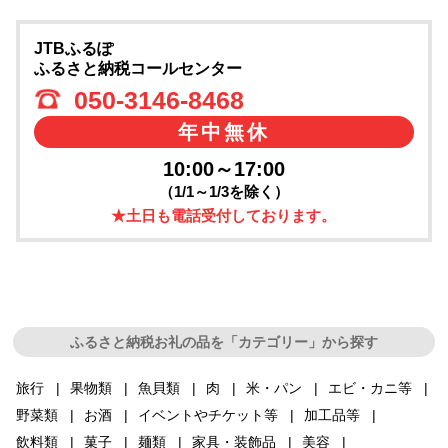
JTBふるぽ
ふるさと納税コールセンター
050-3146-8468
年中無休
10:00～17:00
（1/1～1/3を除く）
★土日も電話受付しております。
ふるさと納税お礼の品を「カテゴリー」から探す
旅行
果物類
魚貝類
肉
米・パン
エビ・カニ等
野菜類
お酒
イベントやチケット等
加工品等
飲料類
菓子
麺類
家具・装飾品
美容