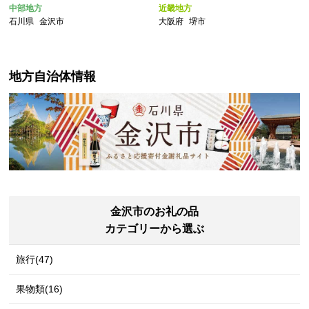
日 敬老の日 お取り寄せ 通販 送
中部地方
近畿地方
料無料 ふるさと納税 石川 金
石川県
金沢市
大阪府
堺市
沢 加賀百万石 加賀 百万石 北
陸 北陸復興 北陸支援
地方自治体情報
金沢市のお礼の品
カテゴリーから選ぶ
旅行(47)
果物類(16)