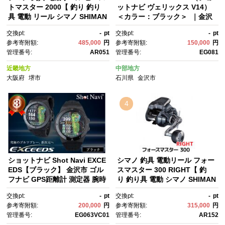
トマスター 2000【 釣り 釣り
ットナビ ヴェリックス V14）
具 電動 リール シマノ SHIMAN
＜カラー：ブラック＞ ｜金沢
O フィッシング アウトドア ス
市 ゴルフ距離計 高精度測定 軽
交換pt:
-
pt
交換pt:
-
pt
ポーツ 魚 人気 おすすめ 大阪
量 防水機能 最新モデル スタイ
参考寄附額:
485,000
円
参考寄附額:
150,000
円
府 堺市】
リッシュデザイン 人気 おすす
管理番号:
AR051
管理番号:
EG081
め ゴルフグッズ ゴルフアクセ
サリー ゴルフ練習 ゴルフラウ
近畿地方
中部地方
ンド スポーツ用品 ゴルフアイ
大阪府
堺市
石川県
金沢市
テム 石川 北陸 復興支援 復興応
援
4
ショットナビ Shot Navi EXCE
シマノ 釣具 電動リール フォー
EDS【ブラック】 金沢市 ゴル
スマスター 300 RIGHT【 釣
フナビ GPS距離計 測定器 腕時
り 釣り具 電動 シマノ SHIMAN
計型 スポーツ機器 ゴルフ用
O リール フィッシング アウト
交換pt:
-
pt
交換pt:
-
pt
品 ラウンド支援 人気 おすす
ドア スポーツ 魚 人気 おすす
参考寄附額:
200,000
円
参考寄附額:
315,000
円
め ゴルフ場 スコア管理 飛距離
め 大阪府 堺市】
管理番号:
EG063VC01
管理番号:
AR152
計測 プレゼント ギフト 父の