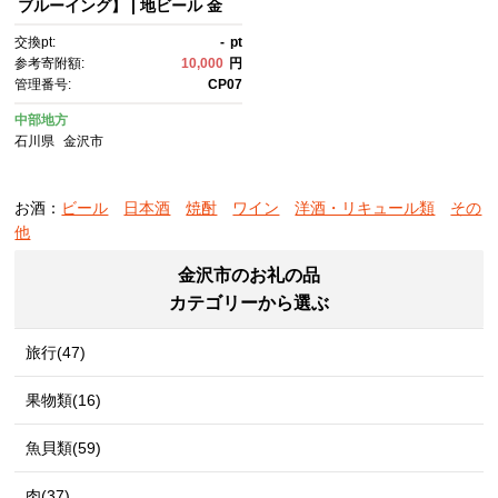
ブルーイング】 | 地ビール 金
沢 ビール IPA お酒 さけ ギフ
交換pt:
-
pt
ト クラフトビール 飲み比べ 父
参考寄附額:
10,000
円
の日 プレゼント 地元産 ふるさ
管理番号:
CP07
と納税 石川県 ビールセット 香
り豊か ホップフレーバー クラ
中部地方
フト醸造 生産 六本 地域特産
石川県
金沢市
品 石川 金沢 加賀百万石 加
賀 百万石 北陸 北陸復興 北陸支
援
お酒：
ビール
日本酒
焼酎
ワイン
洋酒・リキュール類
その
他
金沢市のお礼の品
カテゴリーから選ぶ
旅行(47)
果物類(16)
魚貝類(59)
肉(37)