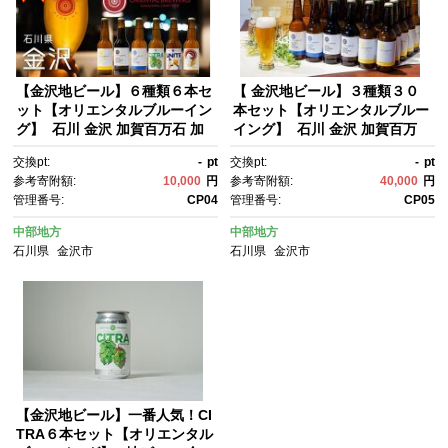
【金沢地ビール】６種類６本セ
【 金沢地ビール】３種類３０
ット【オリエンタルブルーイン
本セット【オリエンタルブルー
グ】 石川 金沢 加賀百万石 加
イング】 石川 金沢 加賀百万
賀 百万石 北陸 北陸復興 北陸支
石 加賀 百万石 北陸 北陸復
交換pt:
-
pt
交換pt:
-
pt
援
興 北陸支援
参考寄附額:
10,000
円
参考寄附額:
40,000
円
管理番号:
CP04
管理番号:
CP05
中部地方
中部地方
石川県
金沢市
石川県
金沢市
【金沢地ビール】一番人気！CI
TRA６本セット【オリエンタル