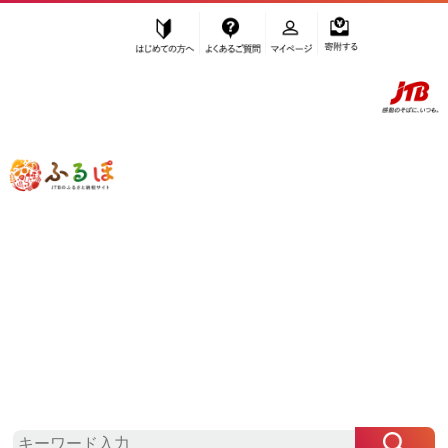
はじめての方へ
よくあるご質問
マイページ
寄附する
ふるぽ JTBのふるさと納税サイト
「ふるさと納税」TOP
金沢市 お礼の品から探す
お酒
ビール
”ビール” 石川県
金沢市
のお礼の品一覧
さらに検索条件を絞り込む
ビール
検索結果一覧
1～5件 / 全5件