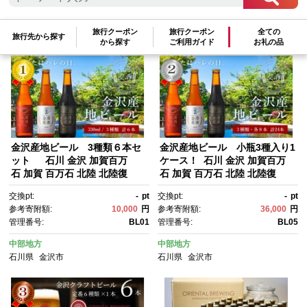
旅行クーポン
旅行クーポン
全ての
参考寄附額順
|
新着順
|
人気ランキング順
旅行先から探す
から探す
ご利用ガイド
お礼の品
金沢産地ビール 3種類６本セ
金沢産地ビール 小瓶3種入り1
ット 石川 金沢 加賀百万
ケース！ 石川 金沢 加賀百万
石 加賀 百万石 北陸 北陸復
石 加賀 百万石 北陸 北陸復
興 北陸支援
興 北陸支援
交換pt:
-
pt
交換pt:
-
pt
参考寄附額:
10,000
円
参考寄附額:
36,000
円
管理番号:
BL01
管理番号:
BL05
中部地方
中部地方
石川県
金沢市
石川県
金沢市