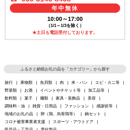
年中無休
10:00～17:00
（1/1～1/3を除く）
★土日も電話受付しております。
ふるさと納税お礼の品を「カテゴリー」から探す
旅行
果物類
魚貝類
肉
米・パン
エビ・カニ等
野菜類
お酒
イベントやチケット等
加工品等
飲料類
菓子
麺類
家具・装飾品
美容
調味料・油
雑貨・日用品
ファッション
感謝状等
地域のお礼の品
卵（鶏、烏骨鶏等）
鍋セット
コロナ被害事業者支援
スポーツ・アウトドア
民芸品・工芸品
電化製品