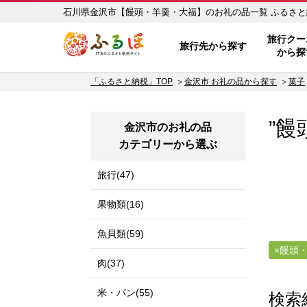
石川県金沢市【
ふるぽ JTBのふるさと納税サイ
旅行クー
旅行先から探す
から探
「ふるさと納税」TOP
金沢市 お礼の品から探す
菓子
”饅
金沢市のお礼の品
カテゴリーから選ぶ
旅行(47)
果物類(16)
魚貝類(59)
饅頭
肉(37)
米・パン(55)
検索