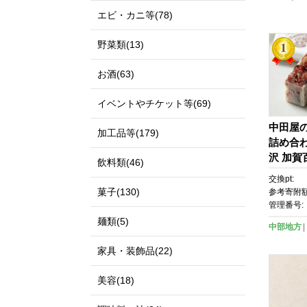
エビ・カニ等(78)
野菜類(13)
お酒(63)
イベントやチケット等(69)
中田屋
加工品等(179)
詰め合わ
沢 加賀
飲料類(46)
子 和菓
交換pt:
るさと納
菓子(130)
参考寄附額
用 箱入
管理番号:
屋 きん
麺類(5)
中部地方
せ 和ス
家具・装飾品(22)
美容(18)