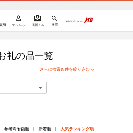
]
よくあるご質問
マイページ
寄附するリスト
検索
ての方へ
お礼の品一覧
さらに検索条件を絞り込む
参考寄附額順
|
新着順
|
人気ランキング順