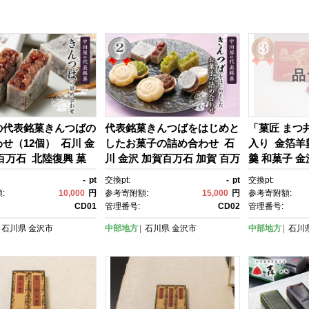
品
の代表銘菓きんつばの
代表銘菓きんつばをはじめと
「菓匠 まつ
せ（12個） 石川 金
したお菓子の詰め合わせ 石
入り 金箔羊
百万石 北陸復興 菓
川 金沢 加賀百万石 加賀 百万
羹 和菓子 
子 栗きんとん 金沢 ふ
石 北陸 北陸復興 北陸支援
菓 金箔スイ
-
pt
交換pt:
-
pt
交換pt:
税 詰め合わせ 贈答
子 贈答品 
:
10,000
円
参考寄附額:
15,000
円
参考寄附額:
り 食品 おかし 中田
せ 詰め合わせ
CD01
管理番号:
CD02
管理番号:
つば ギフト お取り寄
産 お土産 
石川県
金沢市
中部地方
石川県
金沢市
中部地方
石川
イーツ
物 加賀百万石
和菓子 和ス
イーツ お歳
日 内祝い 進
り 石川 金沢