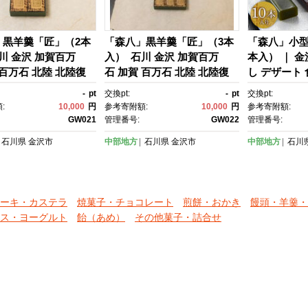
賀 百万石 北
支援
」黒羊羹「匠」（2本
「森八」黒羊羹「匠」（3本
「森八」小型
川 金沢 加賀百万
入） 石川 金沢 加賀百万
本入） ｜ 金
 百万石 北陸 北陸復
石 加賀 百万石 北陸 北陸復
し デザート 
支援
興 北陸支援
ん 和菓子 金
-
pt
交換pt:
-
pt
交換pt:
型 粋 饅頭 
:
10,000
円
参考寄附額:
10,000
円
参考寄附額:
り物 土産 伝
GW021
管理番号:
GW022
管理番号:
茶 お茶請け
石川県
金沢市
中部地方
石川県
金沢市
中部地方
石川
ゼント 高級
ト 手作り 老
日 おじいち
ん 人気 おす
ーキ・カステラ
焼菓子・チョコレート
煎餅・おかき
饅頭・羊羹・
川 加賀百万石
ス・ヨーグルト
飴（あめ）
その他菓子・詰合せ
陸 北陸復興