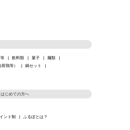
品等
飲料類
菓子
麺類
烏骨鶏等）
鍋セット
はじめての方へ
イント制
ふるぽとは？