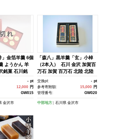
切れ
井」金箔羊羹 6個
「森八」黒羊羹「玄」小棹
羹 ようかん 羊
（2本入） 石川 金沢 加賀百
金沢銘菓 石川銘
万石 加賀 百万石 北陸 北陸
ーツ 高級和菓
復興 北陸支援
-
pt
交換pt:
-
pt
ギフト お取り寄
12,000
円
参考寄附額:
15,000
円
 6個入り 手土
GW015
管理番号:
GW020
プレゼント 金沢名
県
金沢市
中部地方
石川県
金沢市
 上品 甘味 老舗
イーツ ご当地ス
暮 お中元 敬老の
物 茶菓子 金箔入
 加賀百万石 加