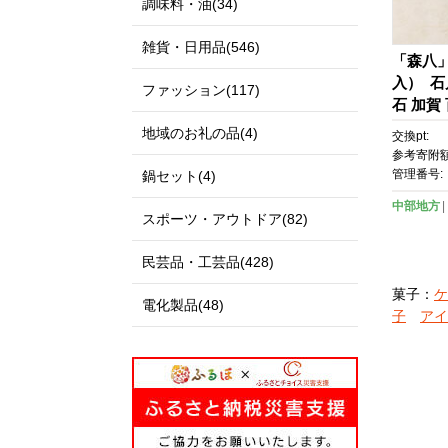
調味料・油(34)
雑貨・日用品(546)
「森八
入） 石
ファッション(117)
石 加賀
興 北陸
地域のお礼の品(4)
交換pt:
参考寄附額
管理番号:
鍋セット(4)
中部地方
スポーツ・アウトドア(82)
民芸品・工芸品(428)
菓子：
ケ
電化製品(48)
子
アイ