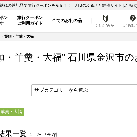
饅頭・羊羹・大福】のお礼の品一覧 ふるさと納税の返礼品で旅行クーポンをＧＥＴ！ - JTBのふるさと納税サイト [ふるぽ
ト
ポン
旅行クーポン
全てのお礼の品
はじめ
す
ご利用ガイド
饅頭・羊羹・大福
頭・羊羹・大福” 石川県
金沢市
の
・羊羹・大福
結果一覧
1～7件 / 全7件