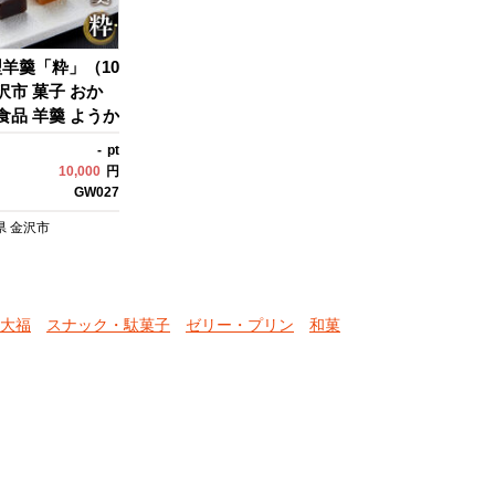
陸 北陸復興 北陸
羊羹「粋」（10
沢市 菓子 おか
食品 羊羹 ようか
沢 森八 小
-
pt
スイーツ 甘味 贈
10,000
円
統 手土産 日本
GW027
 お取り寄せ プレ
県
金沢市
 スイーツギフ
舗 母の日 敬老の
ゃん おばあちゃ
すめ 送料無料 石
大福
スナック・駄菓子
ゼリー・プリン
和菓
 加賀 百万石 北
 北陸支援