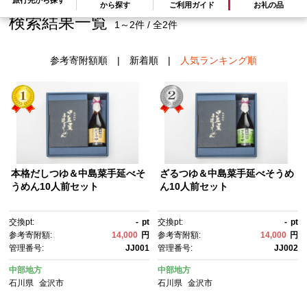
から探す
ご利用ガイド
お礼の品
検索結果一覧
1～2件 / 全2件
参考寄附額順
|
新着順
|
人気ランキング順
本格だしつゆ＆中島菜手延べそ
ざるつゆ＆中島菜手延べそうめ
うめん10人前セット
ん10人前セット
交換pt:
-
pt
交換pt:
-
pt
参考寄附額:
14,000
円
参考寄附額:
14,000
円
管理番号:
JJ001
管理番号:
JJ002
中部地方
中部地方
石川県
金沢市
石川県
金沢市