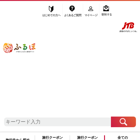
はじめての方へ
よくあるご質問
マイページ
寄附する
ふるぽ JTBのふるさと納税サイト
「ふるさと納税」TOP
金沢市 お礼の品から探す
麺類
そうめん
”そうめん” 石川県
金沢市
のお礼の品一
覧
さらに検索条件を絞り込む
そうめん
旅行クーポン
旅行クーポン
全ての
旅行先から探す