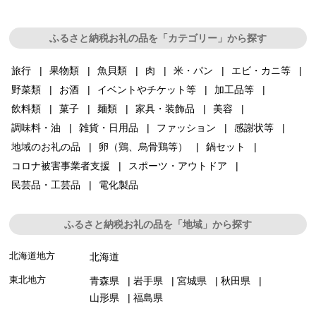
ふるさと納税お礼の品を「カテゴリー」から探す
旅行
果物類
魚貝類
肉
米・パン
エビ・カニ等
野菜類
お酒
イベントやチケット等
加工品等
飲料類
菓子
麺類
家具・装飾品
美容
調味料・油
雑貨・日用品
ファッション
感謝状等
地域のお礼の品
卵（鶏、烏骨鶏等）
鍋セット
コロナ被害事業者支援
スポーツ・アウトドア
民芸品・工芸品
電化製品
ふるさと納税お礼の品を「地域」から探す
北海道地方
北海道
東北地方
青森県
岩手県
宮城県
秋田県
山形県
福島県