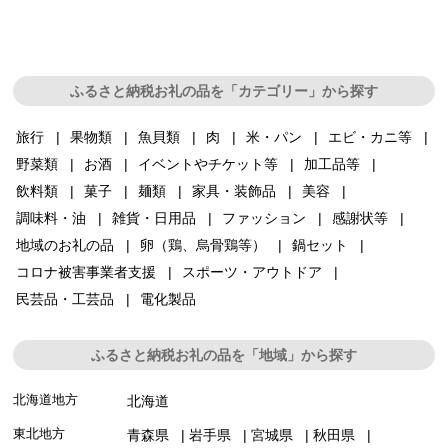
ふるさと納税お礼の品を「カテゴリー」から探す
旅行
果物類
魚貝類
肉
米・パン
エビ・カニ等
野菜類
お酒
イベントやチケット等
加工品等
飲料類
菓子
麺類
家具・装飾品
美容
調味料・油
雑貨・日用品
ファッション
感謝状等
地域のお礼の品
卵（鶏、烏骨鶏等）
鍋セット
コロナ被害事業者支援
スポーツ・アウトドア
民芸品・工芸品
電化製品
ふるさと納税お礼の品を「地域」から探す
北海道地方
北海道
東北地方
青森県
岩手県
宮城県
秋田県