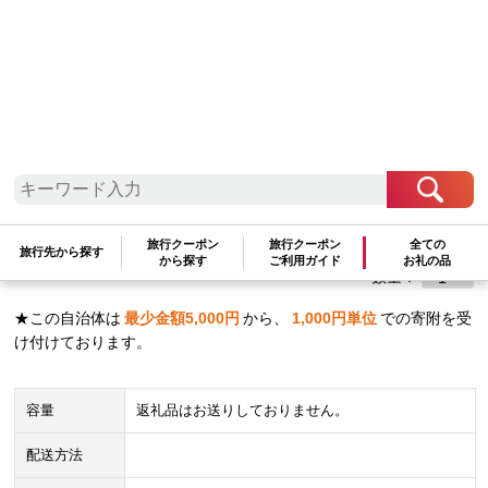
近畿地方
和歌山県
那智勝浦町
【返礼品なし】那智勝浦町 応援寄附金
（一口5,000円）
旅行クーポン
旅行クーポン
全ての
旅行先から探す
から探す
ご利用ガイド
お礼の品
5,000
円
数量：
★この自治体は
最少金額
5,000
円
から、
1,000
円単位
での寄附を受
け付けております。
容量
返礼品はお送りしておりません。
配送方法