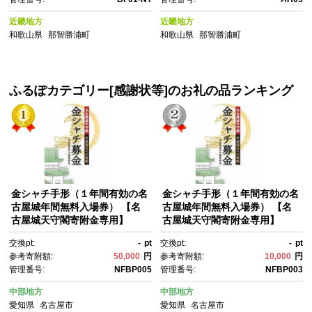
ロ おすすめマグロ ギフト 贈
シ クジラ 産地直送 赤身・脂
答 まぐろ和歌山 那智勝浦生ま
身・さえずり・尾の身・ベーコ
近畿地方
近畿地方
ぐろ水揚げNO.1 マグロ刺身 冷
ン 家庭【鯨 クジラ 鯨肉 くじ
和歌山県
那智勝浦町
和歌山県
那智勝浦町
蔵マグロ めばちマグロ まぐろ
ら いわし鯨 脂身 鯨 クジ
刺身 紀州勝浦まぐろ 海鮮 魚介
ラ 鯨 クジラ 鯨肉 くじら いわ
類 魚 さかな高評価 マグロ まぐ
し鯨】
ろ 那智勝浦町
ふるぽカテゴリー[感謝状等]のお礼の品ランキング
金シャチ手形（１年間有効の名
金シャチ手形（１年間有効の名
古屋城年間無料入場券） 【名
古屋城年間無料入場券） 【名
古屋城天守閣寄附金専用】
古屋城天守閣寄附金専用】
交換pt:
-
pt
交換pt:
-
pt
参考寄附額:
50,000
円
参考寄附額:
10,000
円
管理番号:
NFBP005
管理番号:
NFBP003
中部地方
中部地方
愛知県
名古屋市
愛知県
名古屋市