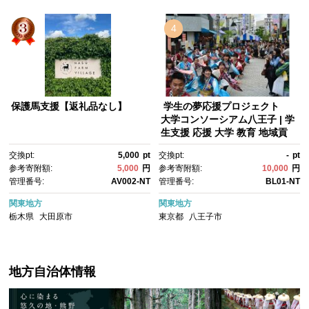
4
保護馬支援【返礼品なし】
学生の夢応援プロジェクト
大学コンソーシアム八王子 | 学
生支援 応援 大学 教育 地域貢
献 未来 プロジェクト 送料無
交換pt:
5,000
pt
交換pt:
-
pt
料 東京 八王子
参考寄附額:
5,000
円
参考寄附額:
10,000
円
管理番号:
AV002-NT
管理番号:
BL01-NT
関東地方
関東地方
栃木県
大田原市
東京都
八王子市
地方自治体情報