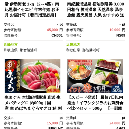
活 伊勢海老 1kg（2～4匹）南
南紀勝浦温泉 宿泊割引券 3,000
紀黒潮イセエビ 年末年始 お正
円相当 勝浦温泉 天然温泉 温泉
月 お届け可【着日指定必須】
旅館 露天風呂 人気 おすすめ 送
｜期間限定 漁師直送 海鮮 とれ
料無料 和歌山県 那智勝浦町 on
交換pt:
-
pt
交換pt:
-
pt
たて 人気 伊勢エビ 新鮮伊勢海
sen nachikatsuura 南紀勝浦
参考寄附額:
45,000
円
参考寄附額:
10,000
円
老 南紀伊勢海老 人気伊勢海
温泉 紀伊勝浦温泉
管理番号:
CN001
管理番号:
NS09
老 イセエビ いせえび 海老 エ
ビ えび ebi iseebi 刺身 焼き
近畿地方
近畿地方
物 お味噌汁 鍋 おすすめ 送料無
和歌山県
那智勝浦町
和歌山県
那智勝浦町
料 和歌山県 那智勝浦町
4
生まぐろ 本場紀州勝浦 直送 生
【スピード発送】 最短7日以内
メバチマグロ 約600g | 国
発送！イワシクジラのお刺身食
産 生 めばちまぐろマグロ 鮪 刺
べ比べセット 500g 【一部離
身 海鮮丼 ブロック お刺身 冷
島配送不可】｜イワシクジ
交換pt:
-
pt
交換pt:
-
pt
蔵 カルパッチョ まぐろ丼 お寿
ラ お刺身 食べ比べ 海鮮 魚
参考寄附額:
15,000
円
参考寄附額:
24,000
円
司 まぐろ 手巻き寿司 人気マグ
介 グルメ セット 刺身 イワ
管理番号:
BF01-NT
管理番号:
AH03