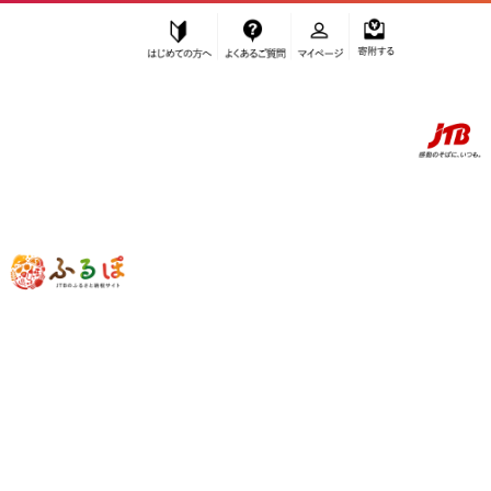
はじめての方へ
よくあるご質問
マイページ
寄附する
ふるぽ JTBのふるさと納税サイト
「ふるさと納税」TOP
お礼の品から探す
感謝状等
【返礼品なし】那智勝浦町 応援寄附金（一口5,000円）