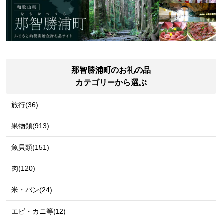
那智勝浦町のお礼の品
カテゴリーから選ぶ
旅行(36)
果物類(913)
魚貝類(151)
肉(120)
米・パン(24)
エビ・カニ等(12)