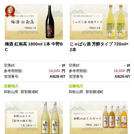
梅酒 紅南高 1800ml 1本 中野B
じゃばら酒 芳醇タイプ 720ml×
C
2本
交換pt:
-
pt
交換pt:
-
pt
参考寄附額:
18,000
円
参考寄附額:
16,000
円
管理番号:
AN28-NT
管理番号:
AN29-NT
近畿地方
近畿地方
和歌山県
那智勝浦町
和歌山県
那智勝浦町