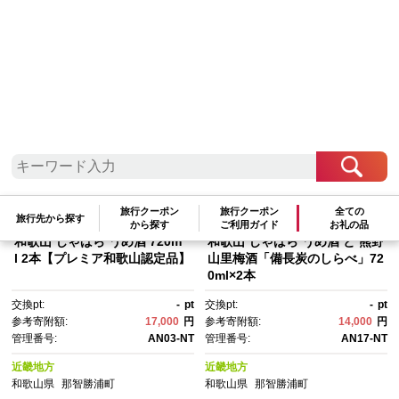
検索結果一覧
1～20件 / 全33件
参考寄附額順
|
新着順
|
人気ランキング順
旅行クーポン
旅行クーポン
全ての
旅行先から探す
から探す
ご利用ガイド
お礼の品
和歌山 じゃばら うめ酒 720m
和歌山 じゃばら うめ酒 と 熊野
l 2本【プレミア和歌山認定品】
山里梅酒「備長炭のしらべ」72
0ml×2本
交換pt:
-
pt
交換pt:
-
pt
参考寄附額:
17,000
円
参考寄附額:
14,000
円
管理番号:
AN03-NT
管理番号:
AN17-NT
近畿地方
近畿地方
和歌山県
那智勝浦町
和歌山県
那智勝浦町