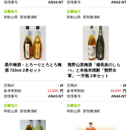
管理番号:
AN34-NT
管理番号:
AN42-NT
近畿地方
近畿地方
和歌山県
那智勝浦町
和歌山県
那智勝浦町
黒牛梅酒・とろーりとろとろ梅
熊野山里梅酒「備長炭のしら
酒 720ml 2本セット
べ」と本格米焼酎「熊野水
軍」 一升瓶 2本セット
交換pt:
-
pt
交換pt:
-
pt
参考寄附額:
13,500
円
参考寄附額:
18,000
円
管理番号:
AN43-NT
管理番号:
AN44-NT
近畿地方
近畿地方
和歌山県
那智勝浦町
和歌山県
那智勝浦町