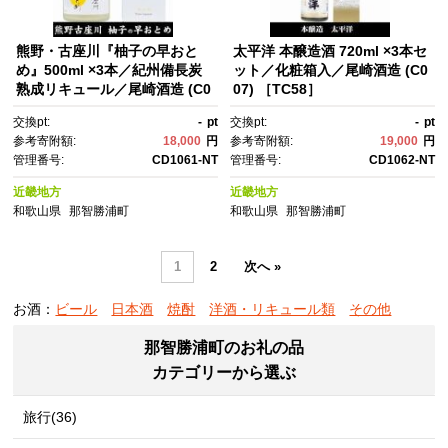
熊野・古座川『柚子の早おと
太平洋 本醸造酒 720ml ×3本セ
め』500ml ×3本／紀州備長炭
ット／化粧箱入／尾崎酒造 (C0
熟成リキュール／尾崎酒造 (C0
07) ［TC58］
06) ［TC45］
交換pt:
-
pt
交換pt:
-
pt
参考寄附額:
18,000
円
参考寄附額:
19,000
円
管理番号:
CD1061-NT
管理番号:
CD1062-NT
近畿地方
近畿地方
和歌山県
那智勝浦町
和歌山県
那智勝浦町
1
2
次へ »
お酒：
ビール
日本酒
焼酎
洋酒・リキュール類
その他
那智勝浦町のお礼の品
カテゴリーから選ぶ
旅行(36)