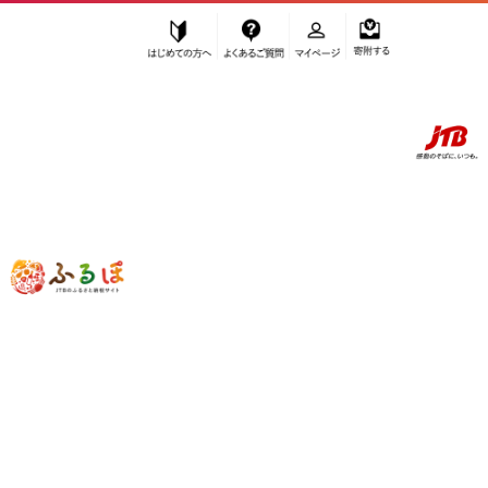
はじめての方へ
よくあるご質問
マイページ
寄附する
ふるぽ JTBのふるさと納税サイト
「ふるさと納税」TOP
那智勝浦町 お礼の品から探す
お酒
洋酒・リキュール類
”洋酒・リキュール類” 和歌山県
那智勝
浦町
のお礼の品一覧
さらに検索条件を絞り込む
洋酒・リキュール類