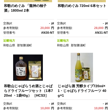
和歌のめぐみ 「龍神の柚子
和歌のめぐみ 720ml 6本セット
酒」1800ml 2本
交換pt:
-
pt
交換pt:
-
pt
参考寄附額:
20,000
円
参考寄附額:
28,000
円
管理番号:
AN30-NT
管理番号:
AN31-NT
近畿地方
近畿地方
和歌山県
那智勝浦町
和歌山県
那智勝浦町
和歌山じゃばらうめ酒とじゃば
じゃばら酒 芳醇タイプ720ml×
らドライフルーツセット（1本7
1・じゃばらドライフルーツ 40
20ml ・1袋40g） ［HCS3］
g×1
交換pt:
-
pt
交換pt:
-
pt
参考寄附額:
10,000
円
参考寄附額:
10,000
円