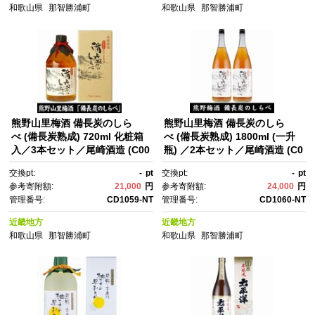
和歌山県
那智勝浦町
和歌山県
那智勝浦町
熊野山里梅酒 備長炭のしら
熊野山里梅酒 備長炭のしら
べ (備長炭熟成) 720ml 化粧箱
べ (備長炭熟成) 1800ml (一升
入／3本セット／尾崎酒造 (C00
瓶) ／2本セット／尾崎酒造 (C0
4) ［TC47］
05) ［TC48］
交換pt:
-
pt
交換pt:
-
pt
参考寄附額:
21,000
円
参考寄附額:
24,000
円
管理番号:
CD1059-NT
管理番号:
CD1060-NT
近畿地方
近畿地方
和歌山県
那智勝浦町
和歌山県
那智勝浦町