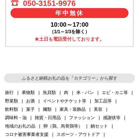
050-3151-9976
年中無休
10:00～17:00
（1/1～1/3を除く）
★土日も電話受付しております。
ふるさと納税お礼の品を「カテゴリー」から探す
旅行
果物類
魚貝類
肉
米・パン
エビ・カニ等
野菜類
お酒
イベントやチケット等
加工品等
飲料類
菓子
麺類
家具・装飾品
美容
調味料・油
雑貨・日用品
ファッション
感謝状等
地域のお礼の品
卵（鶏、烏骨鶏等）
鍋セット
コロナ被害事業者支援
スポーツ・アウトドア