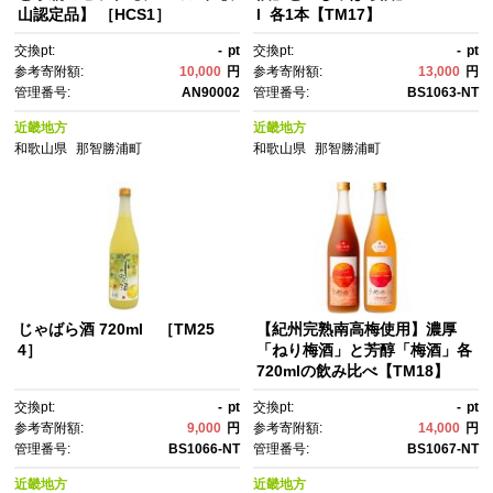
山認定品】 ［HCS1］
l 各1本【TM17】
交換pt:
-
pt
交換pt:
-
pt
参考寄附額:
10,000
円
参考寄附額:
13,000
円
管理番号:
AN90002
管理番号:
BS1063-NT
近畿地方
近畿地方
和歌山県
那智勝浦町
和歌山県
那智勝浦町
じゃばら酒 720ml ［TM25
【紀州完熟南高梅使用】濃厚
4］
「ねり梅酒」と芳醇「梅酒」各
720mlの飲み比べ【TM18】
交換pt:
-
pt
交換pt:
-
pt
参考寄附額:
9,000
円
参考寄附額:
14,000
円
管理番号:
BS1066-NT
管理番号:
BS1067-NT
近畿地方
近畿地方