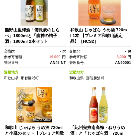
熊野山里梅酒「備長炭のしら
和歌山 じゃばら うめ酒 720m
べ」1800mlと「龍神の柚子
l 1本 【プレミア和歌山認定
酒」1800ml 2本セット
品】［HCS2］
交換pt:
-
pt
交換pt:
-
pt
参考寄附額:
19,000
円
参考寄附額:
8,000
円
管理番号:
AN45-NT
管理番号:
AN90001
近畿地方
近畿地方
和歌山県
那智勝浦町
和歌山県
那智勝浦町
和歌山 じゃばら うめ酒 720ml
「紀州完熟南高梅・ねりうめ
と小瓶のセット【プレミア和歌
酒」と「じゃばら酒」720m