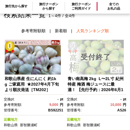
旅行クーポン
旅行クーポン
全ての
旅行先から探す
から探す
ご利用ガイド
お礼の品
検索結果一覧
1～4件 / 全4件
参考寄附額順
|
新着順
|
人気ランキング順
受付終了
和歌山県産 生にんにく 約1k
青い南高梅 2kg L〜2L寸 紀州
g ご家庭用 ★2027年4月下旬
特産 梅酒 梅ジュースに最
より順次発送［TM202］
適！ 【先行予約：2026年6月1
日以降順次発送】
交換pt:
-
pt
交換pt:
-
pt
参考寄附額:
9,000
円
参考寄附額:
10,000
円
管理番号:
BS92251
管理番号:
AS26
近畿地方
近畿地方
和歌山県
那智勝浦町
和歌山県
那智勝浦町