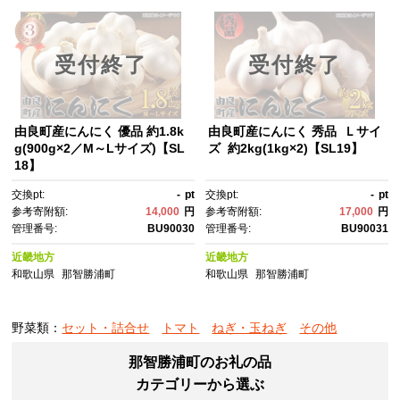
受付終了
受付終了
由良町産にんにく 優品 約1.8k
由良町産にんにく 秀品 Ｌサイ
g(900g×2／M～Lサイズ)【SL
ズ 約2kg(1kg×2)【SL19】
18】
交換pt:
-
pt
交換pt:
-
pt
参考寄附額:
14,000
円
参考寄附額:
17,000
円
管理番号:
BU90030
管理番号:
BU90031
近畿地方
近畿地方
和歌山県
那智勝浦町
和歌山県
那智勝浦町
野菜類：
セット・詰合せ
トマト
ねぎ・玉ねぎ
その他
那智勝浦町のお礼の品
カテゴリーから選ぶ