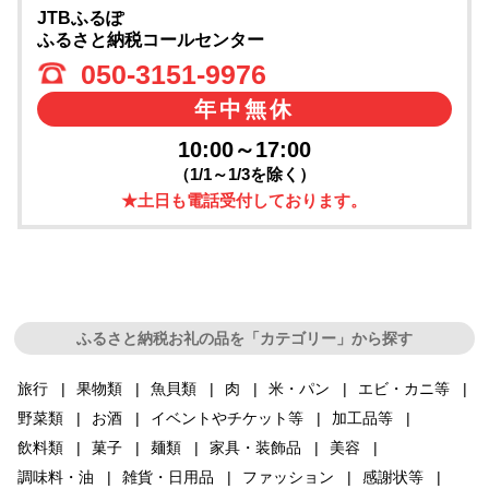
JTBふるぽ
ふるさと納税コールセンター
050-3151-9976
年中無休
10:00～17:00
（1/1～1/3を除く）
★土日も電話受付しております。
ふるさと納税お礼の品を「カテゴリー」から探す
旅行
果物類
魚貝類
肉
米・パン
エビ・カニ等
野菜類
お酒
イベントやチケット等
加工品等
飲料類
菓子
麺類
家具・装飾品
美容
調味料・油
雑貨・日用品
ファッション
感謝状等