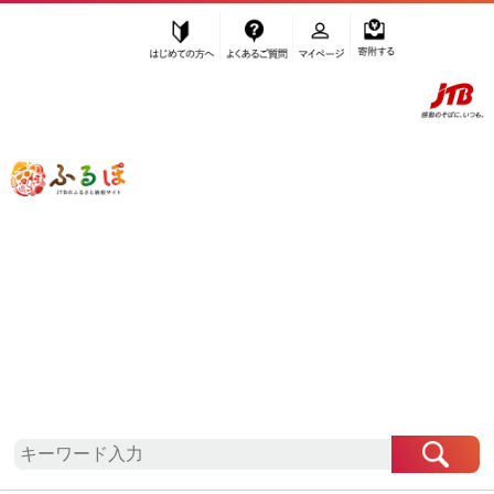
はじめての方へ
よくあるご質問
マイページ
寄附する
ふるぽ JTBのふるさと納税サイト
「ふるさと納税」TOP
那智勝浦町 お礼の品から探す
野菜類
その他
”その他” 和歌山県
那智勝浦町
のお礼の
品一覧
さらに検索条件を絞り込む
その他