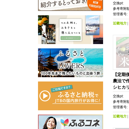
交換pt:
参考寄附額
管理番号:
近畿地方
【定期
農法で
シヒカリ 
交換pt:
参考寄附額
管理番号:
近畿地方