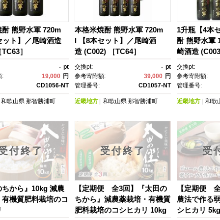
酎 熊野水軍 720m
本格米焼酎 熊野水軍 720m
1升瓶【4本
本セット】／尾崎酒造
l 【8本セット】／尾崎酒
酎 熊野水軍 1
［TC63］
造 (C002) ［TC64］
崎酒造 (C003
-
pt
交換pt:
-
pt
交換pt:
:
19,000
円
参考寄附額:
39,000
円
参考寄附額:
CD1056-NT
管理番号:
CD1057-NT
管理番号:
和歌山県
那智勝浦町
近畿地方
和歌山県
那智勝浦町
近畿地方
和歌
受付終了
受付終了
受
ちから』10kg 減農
【定期便 全3回】『太田の
【定期便 全
・有機質肥料栽培のコ
ちから』減農薬栽培・有機質
農法で作る
リ
肥料栽培のコシヒカリ 10kg
シヒカリ 5k