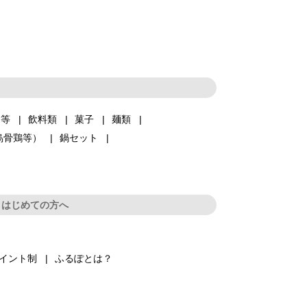
品等
飲料類
菓子
麺類
烏骨鶏等）
鍋セット
はじめての方へ
イント制
ふるぽとは？