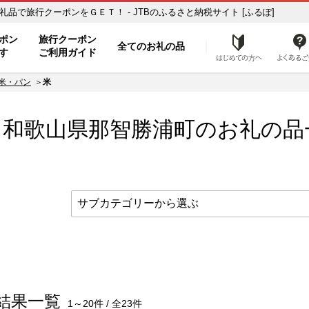
お礼の品一覧 ふるさと納税の返礼品で旅行クーポンをＧＥＴ！ - JTBのふるさと納税サイト [ふるぽ]
ト
ポン
旅行クーポン
全てのお礼の品
はじめ
す
ご利用ガイド
米・パン
米
” 和歌山県
那智勝浦町
のお礼の品
結果一覧
1～20件 / 全23件