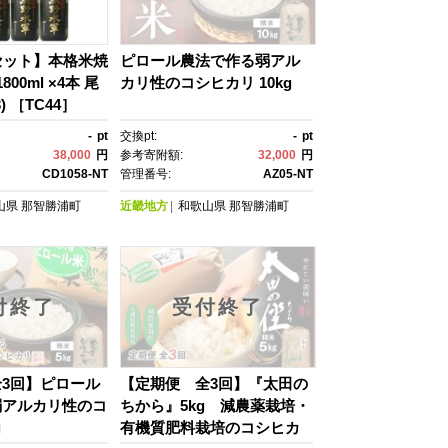
セット】本格米焼
ピロール農法で作る弱アル
800ml ×4本 尾
カリ性のコシヒカリ 10kg
) ［TC44］
-
pt
交換pt:
-
pt
38,000
円
参考寄附額:
32,000
円
CD1058-NT
管理番号:
AZ05-NT
山県
那智勝浦町
近畿地方
和歌山県
那智勝浦町
付終了
受付終了
3回】ピロール
【定期便 全3回】『太田の
弱アルカリ性のコ
ちから』5kg 減農薬栽培・
g
有機質肥料栽培のコシヒカ