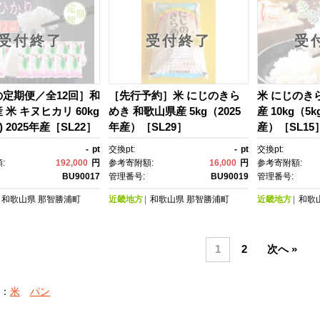
受付終了
受付終了
受
定期便／全12回］和
［先行予約］米 にじのきら
米 にじのき
 米 キヌヒカリ 60kg
めき 和歌山県産 5kg（2025
産 10kg（5
2) 2025年産［SL22］
年産）［SL29］
産）［SL15
-
pt
交換pt:
-
pt
交換pt:
:
192,000
円
参考寄附額:
16,000
円
参考寄附額:
BU90017
管理番号:
BU90019
管理番号:
和歌山県
那智勝浦町
近畿地方
和歌山県
那智勝浦町
近畿地方
和歌
1
2
次へ »
：
米
パン