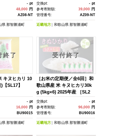
リ
-
pt
交換pt:
-
pt
48,000
円
参考寄附額:
39,000
円
AZ08-NT
管理番号:
AZ09-NT
山県
那智勝浦町
近畿地方
和歌山県
那智勝浦町
付終了
受付終了
 キヌヒカリ 10
［お米の定期便／全6回］和
産)【SL17】
歌山県産 米 キヌヒカリ30k
g (5kg×6) 2025年産 ［SL2
1］
-
pt
交換pt:
-
pt
16,000
円
参考寄附額:
96,000
円
BU90015
管理番号:
BU90016
山県
那智勝浦町
近畿地方
和歌山県
那智勝浦町