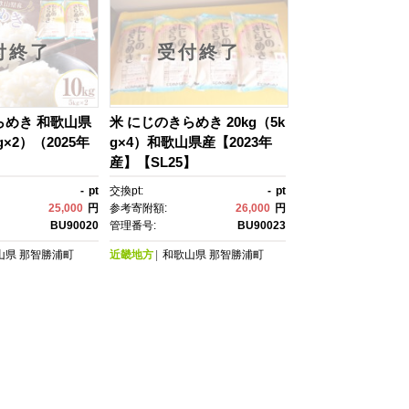
付終了
受付終了
らめき 和歌山県
米 にじのきらめき 20kg（5k
kg×2）（2025年
g×4）和歌山県産【2023年
］
産】【SL25】
-
pt
交換pt:
-
pt
25,000
円
参考寄附額:
26,000
円
BU90020
管理番号:
BU90023
山県
那智勝浦町
近畿地方
和歌山県
那智勝浦町