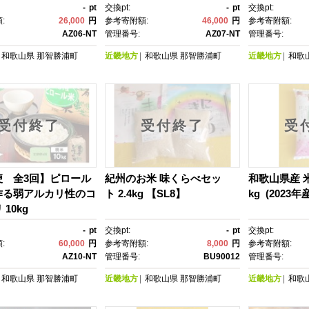
-
pt
交換pt:
-
pt
交換pt:
:
26,000
円
参考寄附額:
46,000
円
参考寄附額:
AZ06-NT
管理番号:
AZ07-NT
管理番号:
和歌山県
那智勝浦町
近畿地方
和歌山県
那智勝浦町
近畿地方
和歌
受付終了
受付終了
受
便 全3回】ピロール
紀州のお米 味くらべセッ
和歌山県産 米
作る弱アルカリ性のコ
ト 2.4kg 【SL8】
kg (2023年
10kg
-
pt
交換pt:
-
pt
交換pt:
:
60,000
円
参考寄附額:
8,000
円
参考寄附額:
AZ10-NT
管理番号:
BU90012
管理番号:
和歌山県
那智勝浦町
近畿地方
和歌山県
那智勝浦町
近畿地方
和歌