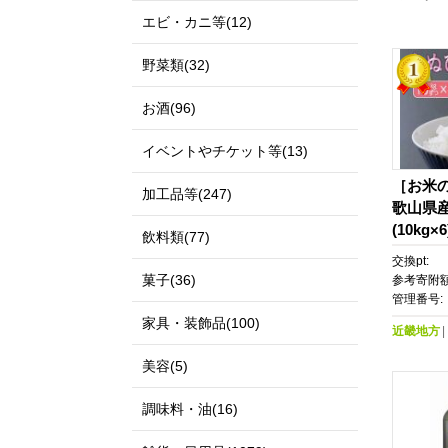
エビ・カニ等(12)
野菜類(32)
お酒(96)
イベントやチケット等(13)
［お米
加工品等(247)
歌山県産
(10kg×
飲料類(77)
交換pt:
菓子(36)
参考寄附額
管理番号:
家具・装飾品(100)
近畿地方
美容(5)
調味料・油(16)