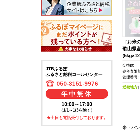
［お米の
歌山県産
(5kg×1
交換pt:
JTBふるぽ
参考寄附額
ふるさと納税コールセンター
管理番号:
050-3151-9976
近畿地方
年中無休
10:00～17:00
（1/1～1/3を除く）
★土日も電話受付しております。
米・パン