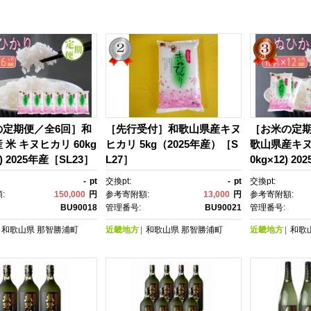
の定期便／全6回］和
［先行受付］和歌山県産キヌ
［お米の定期
 米 キヌヒカリ 60kg
ヒカリ 5kg（2025年産）［S
歌山県産キヌヒ
6) 2025年産［SL23］
L27］
0kg×12) 2
-
pt
交換pt:
-
pt
交換pt:
:
150,000
円
参考寄附額:
13,000
円
参考寄附額:
BU90018
管理番号:
BU90021
管理番号:
和歌山県
那智勝浦町
近畿地方
和歌山県
那智勝浦町
近畿地方
和歌