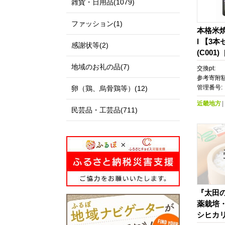
雑貨・日用品(1079)
ファッション(1)
本格米焼
l 【3
感謝状等(2)
(C001)
地域のお礼の品(7)
交換pt:
参考寄附額
管理番号:
卵（鶏、烏骨鶏等）(12)
近畿地方
民芸品・工芸品(711)
『太田の
薬栽培
シヒカ