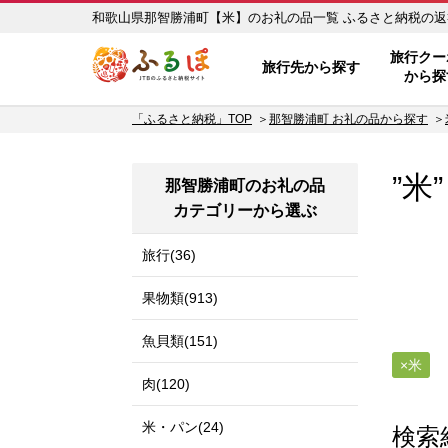
和歌山県那智勝浦町【米】の
ふるぽ JTBのふるさと納税サイ
旅行クー
旅行先から探す
から探
「ふるさと納税」TOP
那智勝浦町 お礼の品から探す
”米
那智勝浦町のお礼の品
カテゴリーから選ぶ
旅行(36)
果物類(913)
魚貝類(151)
米
肉(120)
米・パン(24)
検索