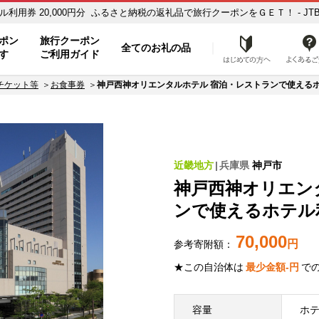
券 20,000円分 ふるさと納税の返礼品で旅行クーポンをＧＥＴ！ - JTB
ポン
旅行クーポン
全てのお礼の品
はじめ
す
ご利用ガイド
チケット等
お食事券
神戸西神オリエンタルホテル 宿泊・レストランで使えるホテル
近畿地方
兵庫県
神戸市
神戸西神オリエン
ンで使えるホテル利用
70,000
円
参考寄附額：
★この自治体は
最少金額
-
円
で
容量
ホテ