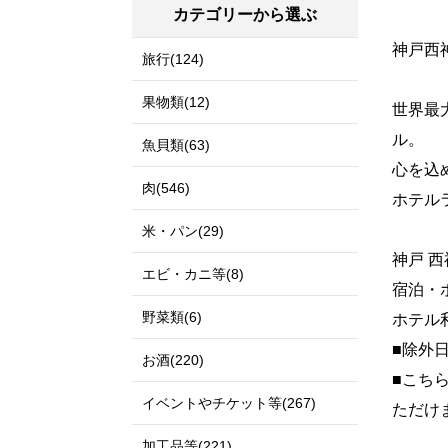
カテゴリーから選ぶ
神戸西
旅行(124)
果物類(12)
世界最
ル。
魚貝類(63)
心を込
肉(546)
ホテル
米・パン(29)
神戸 
エビ・カニ等(8)
宿泊・
野菜類(6)
ホテル利
■除外
お酒(220)
■こち
イベントやチケット等(267)
ただけ
加工品等(221)