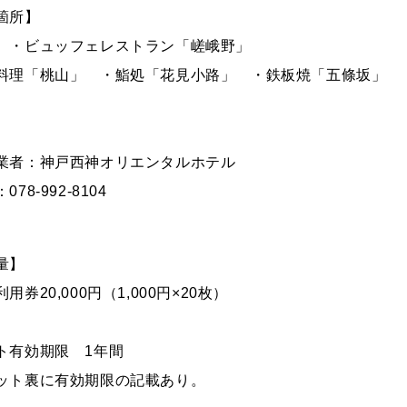
箇所】
 ・ビュッフェレストラン「嵯峨野」
料理「桃山」 ・鮨処「花見小路」 ・鉄板焼「五條坂」
業者：神戸西神オリエンタルホテル
78-992-8104
量】
用券20,000円（1,000円×20枚）
ト有効期限 1年間
ット裏に有効期限の記載あり。