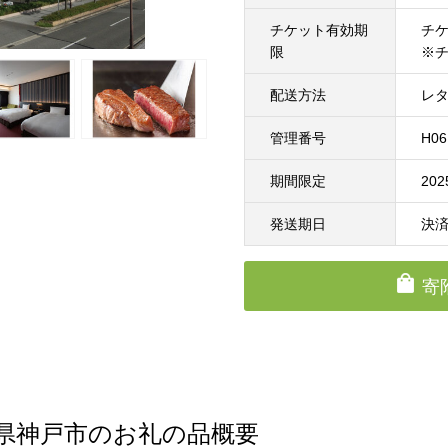
チケット有効期
チケ
限
※
配送方法
レ
管理番号
H06
期間限定
20
発送期日
決済
寄
県神戸市のお礼の品概要