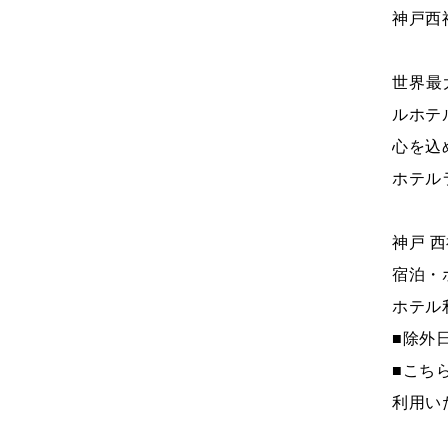
神戸西
世界最
ルホテ
心を込
ホテル
神戸 
宿泊・
ホテル利
■除外
■こち
利用い