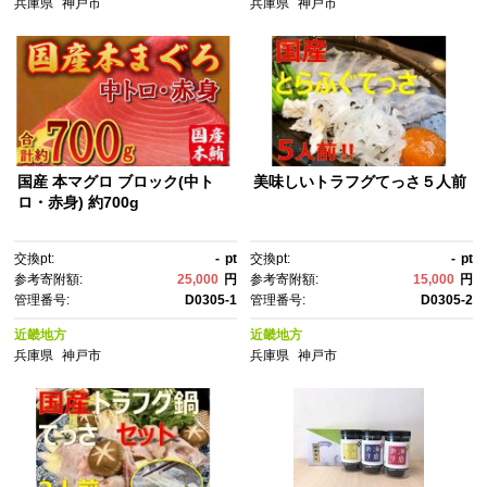
兵庫県
神戸市
兵庫県
神戸市
国産 本マグロ ブロック(中ト
美味しいトラフグてっさ５人前
ロ・赤身) 約700g
交換pt:
-
pt
交換pt:
-
pt
参考寄附額:
25,000
円
参考寄附額:
15,000
円
管理番号:
D0305-1
管理番号:
D0305-2
近畿地方
近畿地方
兵庫県
神戸市
兵庫県
神戸市