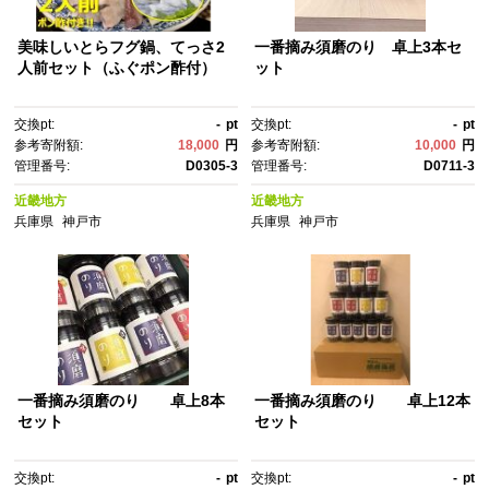
美味しいとらフグ鍋、てっさ2
一番摘み須磨のり 卓上3本セ
人前セット（ふぐポン酢付）
ット
交換pt:
-
pt
交換pt:
-
pt
参考寄附額:
18,000
円
参考寄附額:
10,000
円
管理番号:
D0305-3
管理番号:
D0711-3
近畿地方
近畿地方
兵庫県
神戸市
兵庫県
神戸市
一番摘み須磨のり 卓上8本
一番摘み須磨のり 卓上12本
セット
セット
交換pt:
-
pt
交換pt:
-
pt