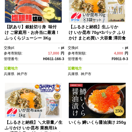
【訳あり】銀鮭切り身 味付
【ふるさと納税】生ふりか
け ご家庭用・お弁当に最適！
け いか昆布 70g×3パック ふり
ふっくらジューシー 3Kg
かけ まとめ買い 大容量 澤田食
品 ごはんのお供 ご飯のお供 ふ
交換pt:
-
pt
交換pt:
-
pt
りかけグランプリ 金賞 送料無
参考寄附額:
17,000
円
参考寄附額:
4,000
円
料
管理番号:
H0611-166-3
管理番号:
F0911-9-3
近畿地方
近畿地方
兵庫県
神戸市
兵庫県
神戸市
【ふるさと納税】＼大容量／生
いくら 鱒いくら醤油漬け 250g
ふりかけ いか昆布 業務用1k