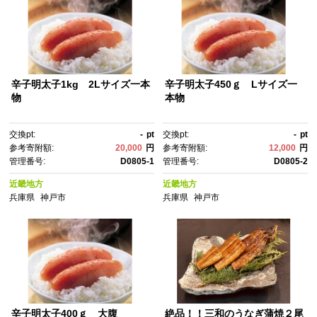
辛子明太子1kg 2Lサイズ一本
辛子明太子450ｇ Lサイズ一
物
本物
交換pt:
-
pt
交換pt:
-
pt
参考寄附額:
20,000
円
参考寄附額:
12,000
円
管理番号:
D0805-1
管理番号:
D0805-2
近畿地方
近畿地方
兵庫県
神戸市
兵庫県
神戸市
辛子明太子400ｇ 大腹
絶品！！三和のうなぎ蒲焼２尾