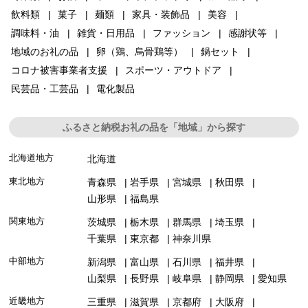
飲料類
菓子
麺類
家具・装飾品
美容
調味料・油
雑貨・日用品
ファッション
感謝状等
地域のお礼の品
卵（鶏、烏骨鶏等）
鍋セット
コロナ被害事業者支援
スポーツ・アウトドア
民芸品・工芸品
電化製品
ふるさと納税お礼の品を「地域」から探す
北海道地方
北海道
東北地方
青森県
岩手県
宮城県
秋田県
山形県
福島県
関東地方
茨城県
栃木県
群馬県
埼玉県
千葉県
東京都
神奈川県
中部地方
新潟県
富山県
石川県
福井県
山梨県
長野県
岐阜県
静岡県
愛知県
近畿地方
三重県
滋賀県
京都府
大阪府