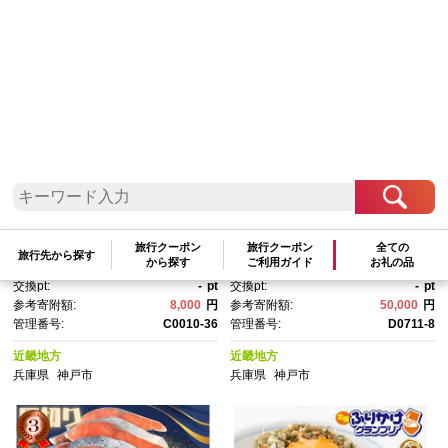
参考寄附額順
|
新着順
|
人気ランキング順
神戸中央卸売市場 目利きのプ
一番摘み味付須磨のり 卓上20
ロが厳選 ちりめんじゃこ | 魚介
本セット
旅行クーポン
旅行クーポン
全ての
類 魚 海の幸 ちりめん お弁
旅行先から探す
から探す
ご利用ガイド
お礼の品
当 おかず ふりかけ ご飯 ラン
交換pt:
-
pt
交換pt:
-
pt
チ 料理 調理 ちりめんじゃこ 人
参考寄附額:
8,000
円
参考寄附額:
50,000
円
気 おすすめ●
管理番号:
C0010-36
管理番号:
D0711-8
近畿地方
近畿地方
兵庫県
神戸市
兵庫県
神戸市