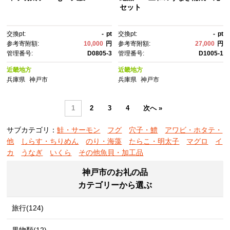
セット
交換pt:
-
pt
交換pt:
-
pt
参考寄附額:
10,000
円
参考寄附額:
27,000
円
管理番号:
D0805-3
管理番号:
D1005-1
近畿地方
近畿地方
兵庫県
神戸市
兵庫県
神戸市
1
2
3
4
次へ »
サブカテゴリ：
鮭・サーモン
フグ
穴子・鱧
アワビ・ホタテ・
他
しらす・ちりめん
のり・海藻
たらこ・明太子
マグロ
イ
カ
うなぎ
いくら
その他魚貝・加工品
神戸市のお礼の品
カテゴリーから選ぶ
旅行(124)