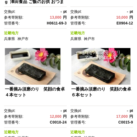
g 澤田食品 ご飯のお供 おつま
み 和食 家庭用ストック 大容
交換pt:
-
pt
交換pt:
-
pt
量 まとめ買い ふりかけグラン
参考寄附額:
13,000
円
参考寄附額:
10,000
円
プリ お米のお供 北海道
管理番号:
H0611-69-3
管理番号:
E0904-12
近畿地方
近畿地方
兵庫県
神戸市
兵庫県
神戸市
一番摘み須磨のり 笑顔の食卓
一番摘み須磨のり 笑顔の食卓
４本セット
６本セット
交換pt:
-
pt
交換pt:
-
pt
参考寄附額:
12,000
円
参考寄附額:
17,000
円
管理番号:
C0010-24
管理番号:
C0015-9
近畿地方
近畿地方