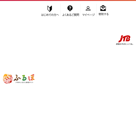
はじめての方へ
よくあるご質問
マイページ
寄附する
ふるぽ JTBのふるさと納税サイト
「ふるさと納税」TOP
神戸市 お礼の品から探す
魚貝類
”魚貝類” 兵庫県
神戸市
のお礼の品一覧
さらに検索条件を絞り込む
魚貝類
検索結果一覧
1～20件 / 全63件