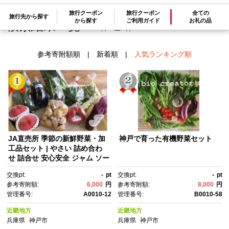
旅行クーポン
旅行クーポン
全ての
旅行先から探す
から探す
ご利用ガイド
お礼の品
検索結果一覧
1～3件 / 全3件
参考寄附額順
|
新着順
|
人気ランキング順
JA直売所 季節の新鮮野菜・加
神戸で育った有機野菜セット
工品セット | やさい 詰め合わ
せ 詰合せ 安心安全 ジャム ソー
ス 加工品 お野菜 果物 旬 季
交換pt:
-
pt
交換pt:
-
pt
節 選定 新鮮 人気 おすすめ 高
参考寄附額:
6,000
円
参考寄附額:
8,000
円
評価 お取り寄せ 料理 調理 アレ
管理番号:
A0010-12
管理番号:
B0010-58
ンジ 野菜
近畿地方
近畿地方
兵庫県
神戸市
兵庫県
神戸市