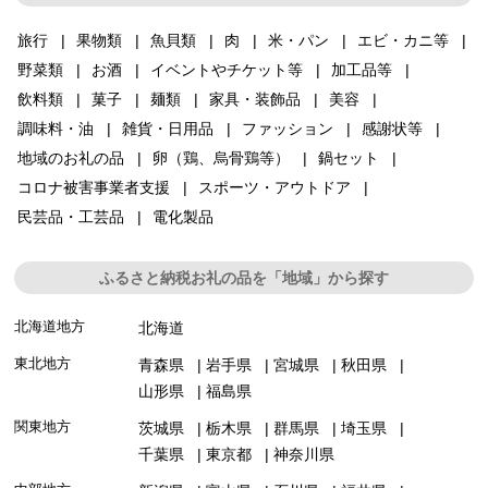
旅行
果物類
魚貝類
肉
米・パン
エビ・カニ等
野菜類
お酒
イベントやチケット等
加工品等
飲料類
菓子
麺類
家具・装飾品
美容
調味料・油
雑貨・日用品
ファッション
感謝状等
地域のお礼の品
卵（鶏、烏骨鶏等）
鍋セット
コロナ被害事業者支援
スポーツ・アウトドア
民芸品・工芸品
電化製品
ふるさと納税お礼の品を「地域」から探す
北海道地方
北海道
東北地方
青森県
岩手県
宮城県
秋田県
山形県
福島県
関東地方
茨城県
栃木県
群馬県
埼玉県
千葉県
東京都
神奈川県