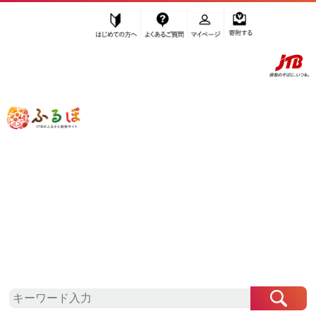
はじめての方へ
よくあるご質問
マイページ
寄附する
ふるぽ JTBのふるさと納税サイト
「ふるさと納税」TOP
神戸市 お礼の品から探す
野菜類
セット・詰合せ
”セット・詰合せ” 兵庫県
神戸市
のお礼
の品一覧
さらに検索条件を絞り込む
セット・詰合せ