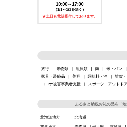
10:00～17:00
（1/1～1/3を除く）
★土日も電話受付しております。
旅行
果物類
魚貝類
肉
米・パン
家具・装飾品
美容
調味料・油
雑貨・
コロナ被害事業者支援
スポーツ・アウトド
ふるさと納税お礼の品を「地
北海道地方
北海道
東北地方
青森県
岩手県
宮城県