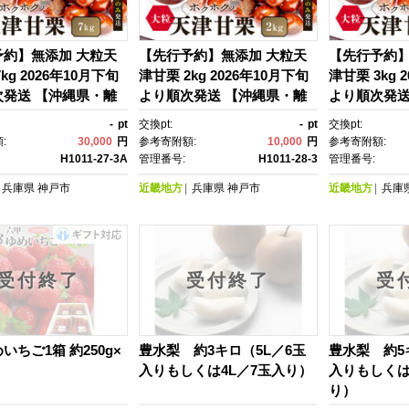
予約】無添加 大粒天
【先行予約】無添加 大粒天
【先行予約】
kg 2026年10月下旬
津甘栗 2kg 2026年10月下旬
津甘栗 3kg 
次発送 【沖縄県・離
より順次発送 【沖縄県・離
より順次発送
不可】
島配送不可】
島配送不可
-
pt
交換pt:
-
pt
交換pt:
:
30,000
円
参考寄附額:
10,000
円
参考寄附額:
H1011-27-3A
管理番号:
H1011-28-3
管理番号:
兵庫県
神戸市
近畿地方
兵庫県
神戸市
近畿地方
兵庫
受付終了
受付終了
受
いちご1箱 約250g×
豊水梨 約3キロ（5L／6玉
豊水梨 約5
入りもしくは4L／7玉入り）
入りもしくは
り）