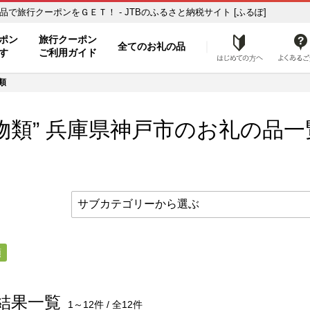
の品一覧 ふるさと納税の返礼品で旅行クーポンをＧＥＴ！ - JTBのふるさと納税サイト [ふるぽ]
ト
ポン
旅行クーポン
全てのお礼の品
はじめ
す
ご利用ガイド
類
物類” 兵庫県
神戸市
のお礼の品一
類
結果一覧
1～12件 / 全12件