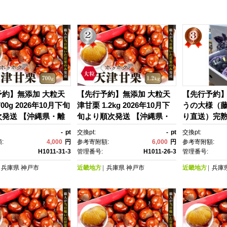
予約】無添加 大粒天
【先行予約】無添加 大粒天
【先行予約
00g 2026年10月下旬
津甘栗 1.2kg 2026年10月下
うの大様（藤稔
次発送 【沖縄県・離
旬より順次発送 【沖縄県・
り直送）完
不可】
離島配送不可】
-
pt
交換pt:
-
pt
交換pt:
:
4,000
円
参考寄附額:
6,000
円
参考寄附額:
H1011-31-3
管理番号:
H1011-26-3
管理番号:
兵庫県
神戸市
近畿地方
兵庫県
神戸市
近畿地方
兵庫