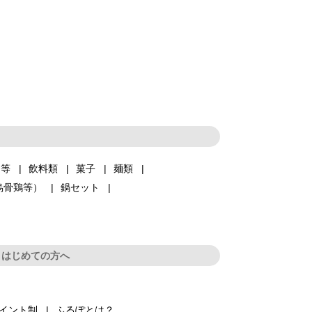
品等
飲料類
菓子
麺類
烏骨鶏等）
鍋セット
はじめての方へ
イント制
ふるぽとは？