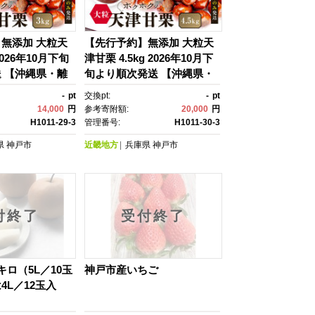
無添加 大粒天
【先行予約】無添加 大粒天
2026年10月下旬
津甘栗 4.5kg 2026年10月下
 【沖縄県・離
旬より順次発送 【沖縄県・
】
離島配送不可】
-
pt
交換pt:
-
pt
14,000
円
参考寄附額:
20,000
円
H1011-29-3
管理番号:
H1011-30-3
県
神戸市
近畿地方
兵庫県
神戸市
付終了
受付終了
キロ（5L／10玉
神戸市産いちご
4L／12玉入