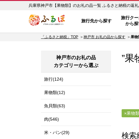
兵庫県神戸市【果物類】のお礼
ふるぽ JTBのふるさと納税サイ
旅行クー
旅行先から探す
から探
「ふるさと納税」TOP
神戸市 お礼の品から探す
果物
”果
神戸市のお礼の品
カテゴリーから選ぶ
旅行(124)
果物類(12)
魚貝類(63)
果物
肉(546)
米・パン(29)
検索