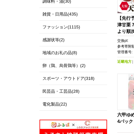
調味料・油(30)
雑貨・日用品(435)
【先行
津甘栗 7
ファッション(1115)
より順
島配送
感謝状等(2)
交換pt:
参考寄附額
管理番号:
地域のお礼の品(8)
近畿地方
卵（鶏、烏骨鶏等）(2)
スポーツ・アウトドア(318)
民芸品・工芸品(28)
電化製品(22)
六甲ゆめ
4パック