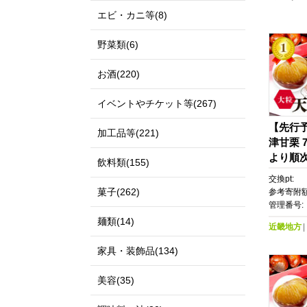
エビ・カニ等(8)
野菜類(6)
お酒(220)
イベントやチケット等(267)
【先行
加工品等(221)
津甘栗 7
より順
飲料類(155)
島配送
交換pt:
菓子(262)
参考寄附額
管理番号:
麺類(14)
近畿地方
家具・装飾品(134)
美容(35)