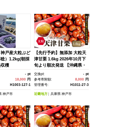
】神戸産大粒ぶど
【先行予約】無添加 大粒天
）1.2kg(朝採
津甘栗 1.6kg 2026年10月下
熟収穫
旬より順次発送 【沖縄県・
離島配送不可】
-
pt
交換pt:
-
pt
18,000
円
参考寄附額:
8,000
円
H1003-127-1
管理番号:
H1011-27-3
県
神戸市
近畿地方
兵庫県
神戸市