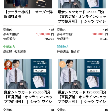
【テーラー神谷】 オーダー洋
鎌倉シャツカード 25,000円分
服御誂え券
【直営店舗・オンラインショッ
プで使用可】 ｜ シャツ ワイシ
ャツ メンズ オーダー シャツ 人
交換pt:
-
pt
交換pt:
-
pt
気 おすすめ ギフトカード 紳士
参考寄附額:
1,000,000
円
参考寄附額:
100,000
円
服 レディースシャツ カジュア
管理番号:
HS001
管理番号:
BL31
ルシャツ ビジネスシャツ 贈答
用 送料無料 神奈川 鎌倉
中部地方
関東地方
愛知県
名古屋市
神奈川県
鎌倉市
4
鎌倉シャツカード 75,000円分
鎌倉シャツカード 125,000円分
【直営店舗・オンラインショッ
【直営店舗・オンラインショッ
プで使用可】 ｜ シャツ ワイシ
プで使用可】 ｜ シャツ ワイシ
ャツ メンズ オーダー シャツ 人
ャツ メンズ オーダー シャツ 人
交換pt:
-
pt
交換pt:
-
pt