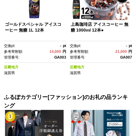
ゴールドスペシャル アイスコ
上島珈琲店 アイスコーヒー 無
ーヒー 無糖 1L 12本
糖 1000ml 12本●
交換pt:
-
pt
交換pt:
-
pt
参考寄附額:
14,000
円
参考寄附額:
21,000
円
管理番号:
GA003
管理番号:
GA007
近畿地方
近畿地方
滋賀県
滋賀県
ふるぽカテゴリー[ファッション]のお礼の品ランキ
ング