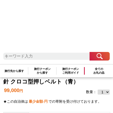
近畿地方
滋賀県
JIOS SEIRAN 日本製 自動巻き腕時計 メ
ンズ 男性用 革ベルト ブランド ドレスウ
旅行クーポン
旅行クーポン
全ての
旅行先から探す
から探す
ご利用ガイド
お礼の品
ォッチ ジオス ブルー文字盤 × シルバー
針 クロコ型押しベルト（青）
99,000
円
数量：
★この自治体は
最少金額
-
円
での寄附を受け付けております。