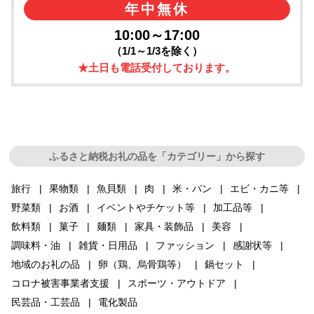
年中無休
10:00～17:00
（1/1～1/3を除く）
★土日も電話受付しております。
ふるさと納税お礼の品を「カテゴリー」から探す
旅行
果物類
魚貝類
肉
米・パン
エビ・カニ等
野菜類
お酒
イベントやチケット等
加工品等
飲料類
菓子
麺類
家具・装飾品
美容
調味料・油
雑貨・日用品
ファッション
感謝状等
地域のお礼の品
卵（鶏、烏骨鶏等）
鍋セット
コロナ被害事業者支援
スポーツ・アウトドア
民芸品・工芸品
電化製品