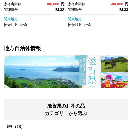
気 おすすめ ギフトカード 紳士
気 おすすめ ギフトカード 紳士
参考寄附額:
300,000
円
参考寄附額:
500,000
円
服 レディースシャツ カジュア
服 レディースシャツ カジュア
管理番号:
BL32
管理番号:
BL33
ルシャツ ビジネスシャツ 贈答
ルシャツ ビジネスシャツ 贈答
用 送料無料 神奈川 鎌倉
用 送料無料 神奈川 鎌倉
関東地方
関東地方
神奈川県
鎌倉市
神奈川県
鎌倉市
地方自治体情報
滋賀県のお礼の品
カテゴリーから選ぶ
旅行(19)