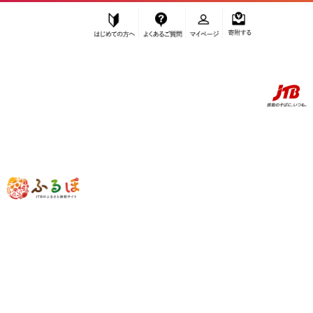
はじめての方へ
よくあるご質問
マイページ
寄附する
ふるぽ JTBのふるさと納税サイト
「ふるさと納税」TOP
お礼の品から探す
ファッション
小物
その他小物
JIOS SEIRAN 日本製 自動巻き腕時計 メンズ 男性用 革ベルト ブラン
ド ドレスウォッチ ジオス ブルー文字盤 × シルバー針 クロコ型押しベ
ルト（青）