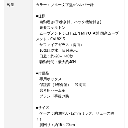
容量
カラー：ブルー文字盤×シルバー針
■仕様
自動巻き(手巻き付、ハック機能付き)
裏蓋スケルトン
ムーブメント：CITIZEN MIYOTA製 国産ムーブ
メント - Cal.8215
サファイアガラス（両面）
10気圧防水、日付表示、
日差：約-20～+40秒
駆動時間：最大約40H
■付属品
専用ボックス
保証書（1年保証）、説明書
磨き用セーム革
ブランド手提げ袋
■サイズ
ケース：約38×38×12mm（ラグ、リューズ除
く）
腕回り：約15～20cm