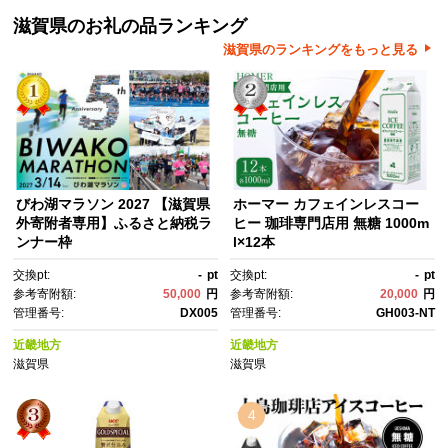
滋賀県のお礼の品ランキング
滋賀県のランキングをもっと見る
びわ湖マラソン 2027 【滋賀県
ホーマー カフェインレスコー
外寄附者専用】ふるさと納税ラ
ヒー 珈琲専門店用 無糖 1000m
ンナー枠
l×12本
交換pt:
-
pt
交換pt:
-
pt
参考寄附額:
50,000
円
参考寄附額:
20,000
円
管理番号:
DX005
管理番号:
GH003-NT
近畿地方
近畿地方
滋賀県
滋賀県
4