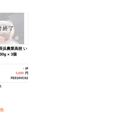
付終了
長浜農業高校 い
0g × 3個
-
pt
5,000
円
FE010VC02
県
他