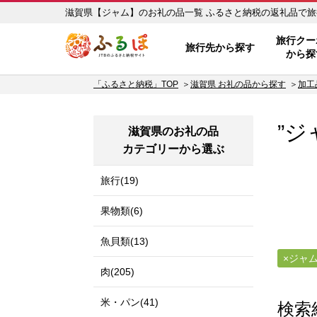
滋賀県【ジャム】のお礼の品一覧 ふる
ふるぽ JTBのふるさと納税サイ
旅行クー
旅行先から探す
から探
「ふるさと納税」TOP
滋賀県 お礼の品から探す
加工
”ジ
滋賀県のお礼の品
カテゴリーから選ぶ
旅行(19)
果物類(6)
魚貝類(13)
ジャ
肉(205)
米・パン(41)
検索