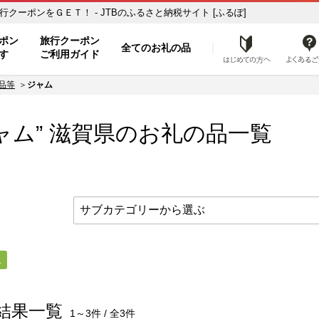
さと納税の返礼品で旅行クーポンをＧＥＴ！ - JTBのふるさと納税サイト [ふるぽ]
ト
ポン
旅行クーポン
全てのお礼の品
はじめ
す
ご利用ガイド
品等
ジャム
ャム”
滋賀県
のお礼の品一覧
ム
結果一覧
1～3件 / 全3件