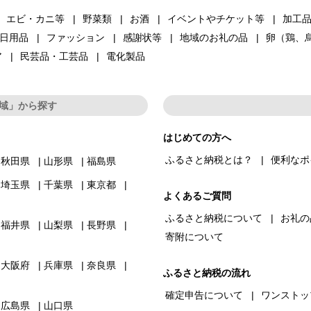
エビ・カニ等
野菜類
お酒
イベントやチケット等
加工
日用品
ファッション
感謝状等
地域のお礼の品
卵（鶏、
ア
民芸品・工芸品
電化製品
域」から探す
はじめての方へ
ふるさと納税とは？
便利なポ
秋田県
山形県
福島県
埼玉県
千葉県
東京都
よくあるご質問
ふるさと納税について
お礼の
福井県
山梨県
長野県
寄附について
大阪府
兵庫県
奈良県
ふるさと納税の流れ
確定申告について
ワンストッ
広島県
山口県