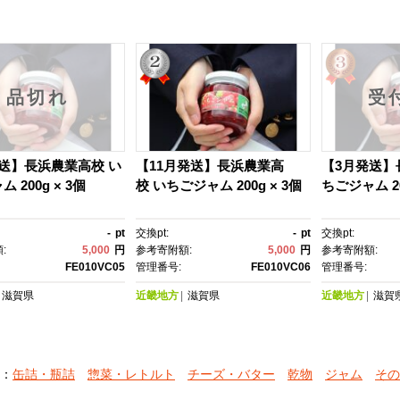
品切れ
受
送】長浜農業高校 い
【11月発送】長浜農業高
【3月発送】
 200g × 3個
校 いちごジャム 200g × 3個
ちごジャム 20
-
pt
交換pt:
-
pt
交換pt:
:
5,000
円
参考寄附額:
5,000
円
参考寄附額:
FE010VC05
管理番号:
FE010VC06
管理番号:
滋賀県
近畿地方
滋賀県
近畿地方
滋賀
：
缶詰・瓶詰
惣菜・レトルト
チーズ・バター
乾物
ジャム
その