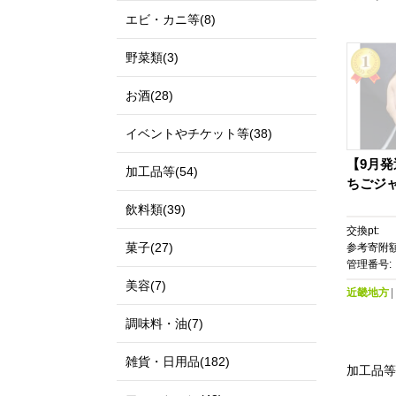
エビ・カニ等(8)
野菜類(3)
お酒(28)
イベントやチケット等(38)
【9月発
加工品等(54)
ちごジャム
飲料類(39)
交換pt:
菓子(27)
参考寄附額
管理番号:
美容(7)
近畿地方
調味料・油(7)
雑貨・日用品(182)
加工品等