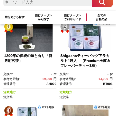
参考寄附額順
|
新着順
|
人気ランキング順
旅行クーポン
旅行クーポン
全ての
旅行先から探す
から探す
ご利用ガイド
お礼の品
1200年の伝統の味と香り「特
Shigachaティーバッグアラカ
選朝宮茶」
ルト4袋入 （Premium玉露＆
フレーバーティー3種）
交換pt:
-
pt
交換pt:
-
pt
参考寄附額:
19,000
円
参考寄附額:
13,000
円
管理番号:
AH002
管理番号:
BT001
近畿地方
近畿地方
滋賀県
滋賀県