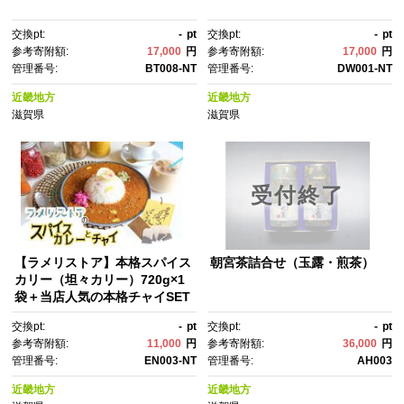
交換pt:
-
pt
交換pt:
-
pt
参考寄附額:
17,000
円
参考寄附額:
17,000
円
管理番号:
BT008-NT
管理番号:
DW001-NT
近畿地方
近畿地方
滋賀県
滋賀県
受付終了
【ラメリストア】本格スパイス
朝宮茶詰合せ（玉露・煎茶）
カリー（坦々カリー）720g×1
袋＋当店人気の本格チャイSET
交換pt:
-
pt
交換pt:
-
pt
参考寄附額:
11,000
円
参考寄附額:
36,000
円
管理番号:
EN003-NT
管理番号:
AH003
近畿地方
近畿地方