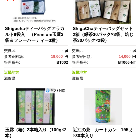
Shigachaティーバッグアラカ
ShigaChaティーバッグセット
ルト6袋入 （Premium玉露3
2箱（緑茶30パック×3袋、焙じ
袋＆フレーバーティー3種）
茶30パック×2袋）
交換pt:
-
pt
交換pt:
-
pt
参考寄附額:
19,000
円
参考寄附額:
14,000
円
管理番号:
BT002
管理番号:
BT006-NT
近畿地方
近畿地方
滋賀県
滋賀県
玉露（椿）2本箱入り（100g×2
近江の茶 カートカン 195ｇ
本）
×30本入り