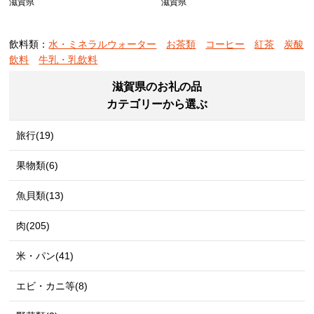
滋賀県
滋賀県
飲料類：
水・ミネラルウォーター
お茶類
コーヒー
紅茶
炭酸
飲料
牛乳・乳飲料
滋賀県のお礼の品
カテゴリーから選ぶ
旅行(19)
果物類(6)
魚貝類(13)
肉(205)
米・パン(41)
エビ・カニ等(8)