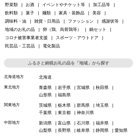
野菜類
お酒
イベントやチケット等
加工品等
飲料類
菓子
麺類
家具・装飾品
美容
調味料・油
雑貨・日用品
ファッション
感謝状等
地域のお礼の品
卵（鶏、烏骨鶏等）
鍋セット
コロナ被害事業者支援
スポーツ・アウトドア
民芸品・工芸品
電化製品
ふるさと納税お礼の品を「地域」から探す
北海道地方
北海道
東北地方
青森県
岩手県
宮城県
秋田県
山形県
福島県
関東地方
茨城県
栃木県
群馬県
埼玉県
千葉県
東京都
神奈川県
中部地方
新潟県
富山県
石川県
福井県
山梨県
長野県
岐阜県
静岡県
愛知県