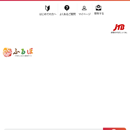
はじめての方へ
よくあるご質問
マイページ
寄附する
ふるぽ JTBのふるさと納税サイト
「ふるさと納税」TOP
滋賀県 お礼の品から探す
飲料類
お茶類
”お茶類”
滋賀県
のお礼の品一覧
さらに検索条件を絞り込む
お茶類
検索結果一覧
1～8件 / 全8件