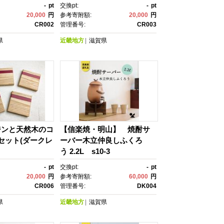
-
pt
交換pt:
-
pt
20,000
円
参考寄附額:
20,000
円
CR002
管理番号:
CR003
県
近畿地方
滋賀県
ジンと天然木のコ
【信楽焼・明山】 焼酎サ
セット(ダークレ
ーバー木立仲良しふくろ
う 2.2L s10-3
-
pt
交換pt:
-
pt
20,000
円
参考寄附額:
60,000
円
CR006
管理番号:
DK004
県
近畿地方
滋賀県