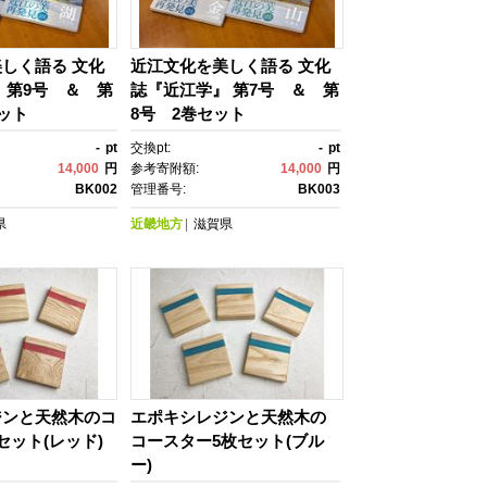
しく語る 文化
近江文化を美しく語る 文化
 第9号 ＆ 第
誌『近江学』 第7号 ＆ 第
セット
8号 2巻セット
-
pt
交換pt:
-
pt
14,000
円
参考寄附額:
14,000
円
BK002
管理番号:
BK003
県
近畿地方
滋賀県
ジンと天然木のコ
エポキシレジンと天然木の
セット(レッド)
コースター5枚セット(ブル
ー)