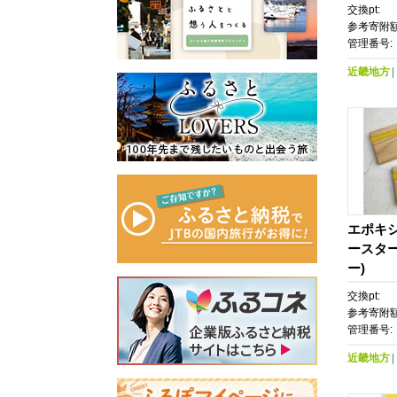
交換pt:
参考寄附額
管理番号:
近畿地方
エポキ
ースター
ー)
交換pt:
参考寄附額
管理番号:
近畿地方