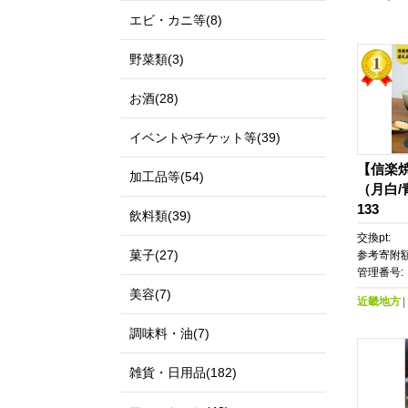
エビ・カニ等(8)
野菜類(3)
お酒(28)
イベントやチケット等(39)
【信楽
加工品等(54)
（月白/
133
飲料類(39)
交換pt:
菓子(27)
参考寄附額
管理番号:
美容(7)
近畿地方
調味料・油(7)
雑貨・日用品(182)