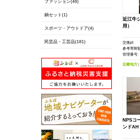
ファッション(48)
鍋セット(1)
近江牛
用）
スポーツ・アウトドア(4)
民芸品・工芸品(181)
交換pt:
参考寄附額
管理番号:
近畿地方
NPSコ
ンドAH