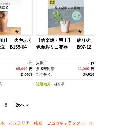
明山】 火色ふく
【信楽焼・明山】 絞り火
 B155-04
色金彩ミニ花器 B97-12
-
pt
交換pt:
-
pt
65,000
円
参考寄附額:
11,000
円
DK009
管理番号:
DK010
県
近畿地方
滋賀県
9
次へ »
苗木
インテリア・絵画
ご当地キャラクター
そ