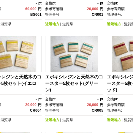
-
pt
交換pt:
-
pt
交換pt:
:
60,000
円
参考寄附額:
20,000
円
参考寄附額:
BS001
管理番号:
CR001
管理番号:
滋賀県
近畿地方
滋賀県
近畿地方
滋賀
シレジンと天然木のコ
エポキシレジンと天然木のコ
エポキシレ
5枚セット(イエロ
ースター5枚セット(グリー
ースター5枚
ン)
ッド)
-
pt
交換pt:
-
pt
交換pt:
:
20,000
円
参考寄附額:
20,000
円
参考寄附額:
CR004
管理番号:
CR005
管理番号:
滋賀県
近畿地方
滋賀県
近畿地方
滋賀