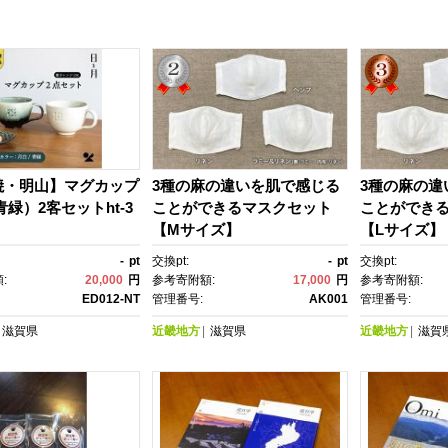
焼・明山】マグカップ
3種の麻の違いを肌で感じる
3種の麻の違
青緑）2客セットht-3
ことができるマスクセット
ことができ
【Mサイズ】
【Lサイズ】
-
pt
交換pt:
-
pt
交換pt:
:
20,000
円
参考寄附額:
17,000
円
参考寄附額:
ED012-NT
管理番号:
AK001
管理番号:
滋賀県
近畿地方
滋賀県
近畿地方
滋賀