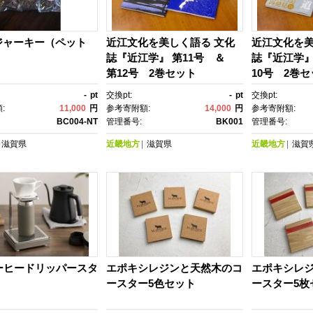
ジャーキー（ペット
近江文化を美しく語る 文化
近江文化を美
誌『近江学』 第11号 ＆
誌『近江学』
第12号 2巻セット
10号 2巻
-
pt
交換pt:
-
pt
交換pt:
:
11,000
円
参考寄附額:
14,000
円
参考寄附額:
BC004-NT
管理番号:
BK001
管理番号:
滋賀県
近畿地方
滋賀県
近畿地方
滋賀
ーヒードリッパースタ
エポキシレジンと天然木のコ
エポキシレ
ースター5色セット
ースター5枚