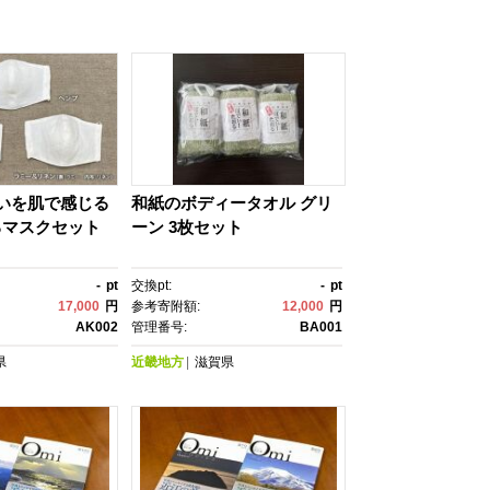
いを肌で感じる
和紙のボディータオル グリ
るマスクセット
ーン 3枚セット
-
pt
交換pt:
-
pt
17,000
円
参考寄附額:
12,000
円
AK002
管理番号:
BA001
県
近畿地方
滋賀県