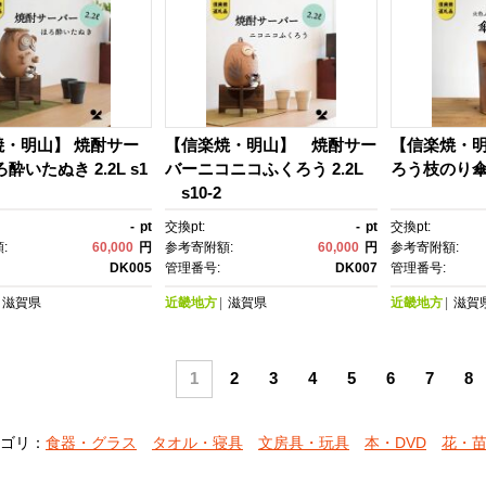
焼・明山】 焼酎サー
【信楽焼・明山】 焼酎サー
【信楽焼・
酔いたぬき 2.2L s1
バーニコニコふくろう 2.2L
ろう枝のり傘立
s10-2
-
pt
交換pt:
-
pt
交換pt:
:
60,000
円
参考寄附額:
60,000
円
参考寄附額:
DK005
管理番号:
DK007
管理番号:
滋賀県
近畿地方
滋賀県
近畿地方
滋賀
1
2
3
4
5
6
7
8
ゴリ：
食器・グラス
タオル・寝具
文房具・玩具
本・DVD
花・