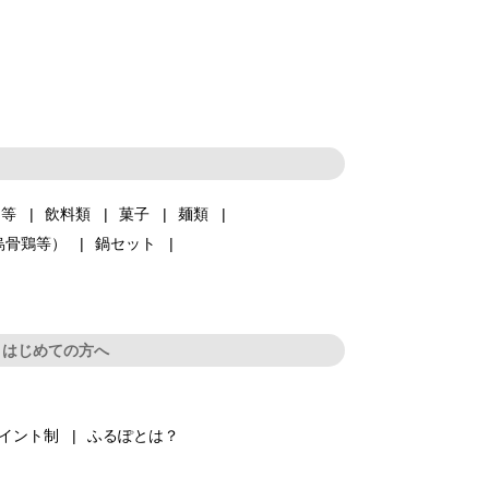
品等
飲料類
菓子
麺類
烏骨鶏等）
鍋セット
はじめての方へ
イント制
ふるぽとは？