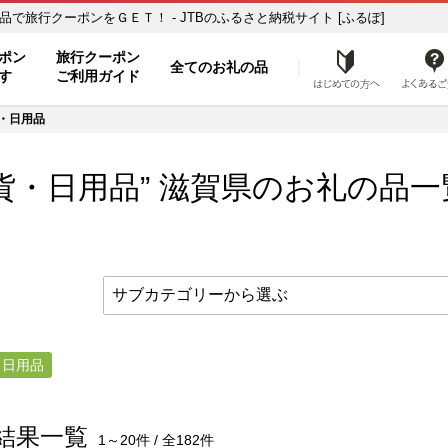
の品一覧 ふるさと納税の返礼品で旅行クーポンをＧＥＴ！ - JTBのふるさと納税サイト [ふるぽ]
ト
ポン
旅行クーポン
全てのお礼の品
はじめ
す
ご利用ガイド
・日用品
貨・日用品”
滋賀県
のお礼の品一
・日用品
結果一覧
1～20件 / 全182件