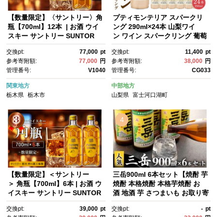
【数量限定】〈サントリー〉角
プティモンテリア スパークリ
瓶【700ml】12本 | お酒 ウイ
ング 290ml×24本 山梨ワイ
スキー サントリー SUNTOR
ン ワイン スパークリング 葡萄
Y ハイボール レビュー 高評
酒 ホームパーティー アウトド
交換pt:
77,000
pt
交換pt:
11,400
pt
価 ロック 水割り さけ 人気 本
ア キャンプ お家飲み 宅飲み ス
参考寄附額:
77,000
円
参考寄附額:
38,000
円
数選べる おすすめ 栃木 梓の森
トック 富士 富士河口湖町 モン
管理番号:
V1040
管理番号:
CG033
工場製
デ酒造
関東地方
中部地方
栃木県
栃木市
山梨県
富士河口湖町
4
【数量限定】＜サントリー
三岳900ml 6本セット【焼酎 芋
＞ 角瓶【700ml】6本 | お酒 ウ
焼酎 本格焼酎 本格芋焼酎 お
イスキー サントリー SUNTOR
酒 地酒 芋 さつまいも お取り寄
Y ハイボール レビュー 高評
せ 人気 おすすめ 鹿児島県 屋久
交換pt:
39,000
pt
交換pt:
-
pt
価 ロック 水割り さけ 人気 本
島町 HD29】