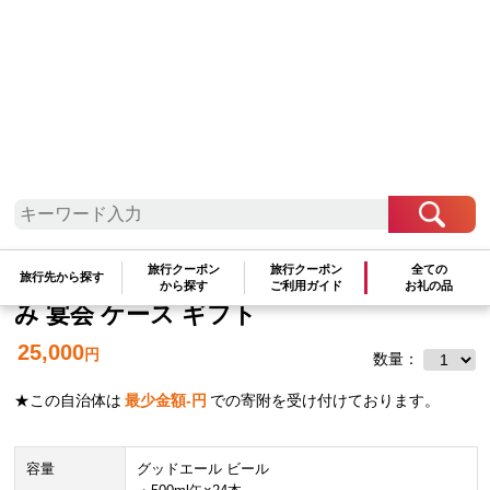
中国地方
岡山県
岡山市
キリン グッドエール 500ml × 24本 ＜岡
山市工場産＞ | KIRIN 麒麟 キリンビー
旅行クーポン
旅行クーポン
全ての
ル 定期便 お酒 晩酌 飲み会 宅飲み 家飲
旅行先から探す
から探す
ご利用ガイド
お礼の品
み 宴会 ケース ギフト
25,000
円
数量：
★この自治体は
最少金額
-
円
での寄附を受け付けております。
容量
グッドエール ビール