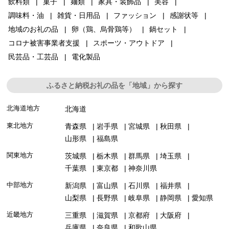
飲料類
菓子
麺類
家具・装飾品
美容
調味料・油
雑貨・日用品
ファッション
感謝状等
地域のお礼の品
卵（鶏、烏骨鶏等）
鍋セット
コロナ被害事業者支援
スポーツ・アウトドア
民芸品・工芸品
電化製品
ふるさと納税お礼の品を「地域」から探す
北海道地方
北海道
東北地方
青森県
岩手県
宮城県
秋田県
山形県
福島県
関東地方
茨城県
栃木県
群馬県
埼玉県
千葉県
東京都
神奈川県
中部地方
新潟県
富山県
石川県
福井県
山梨県
長野県
岐阜県
静岡県
愛知県
近畿地方
三重県
滋賀県
京都府
大阪府
兵庫県
奈良県
和歌山県