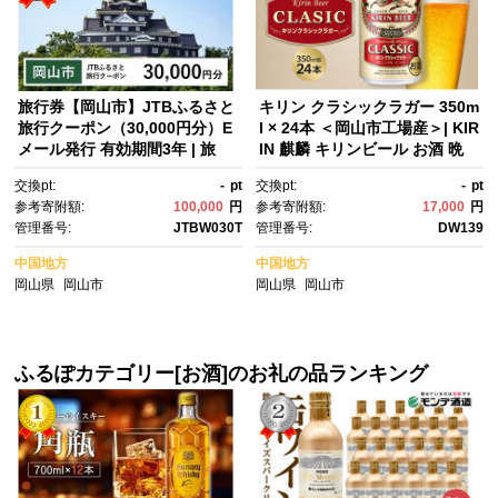
旅行券【岡山市】JTBふるさと
キリン クラシックラガー 350m
旅行クーポン（30,000円分）E
l × 24本 ＜岡山市工場産＞| KIR
メール発行 有効期間3年​ | 旅
IN 麒麟 キリンビール お酒 晩
行 旅行券 岡山 宿泊券 宿泊 旅
酌 飲み会 宅飲み 家飲み 宴
交換pt:
-
pt
交換pt:
-
pt
行 クーポン トラベル 国内旅
会 ケース ギフト
参考寄附額:
100,000
円
参考寄附額:
17,000
円
行 岡山旅行 岡山市 後楽園 JT
管理番号:
JTBW030T
管理番号:
DW139
B トラベルクーポン 観光 体
験 ホテル 旅館 チケット 人
中国地方
中国地方
気 おすすめ 店頭 オンライン ネ
岡山県
岡山市
岡山県
岡山市
ット予約 電話
ふるぽカテゴリー[お酒]のお礼の品ランキング