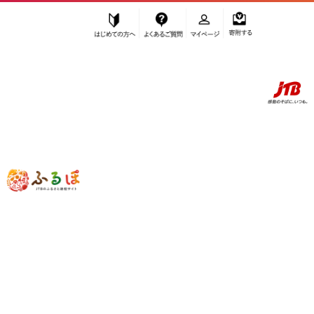
はじめての方へ
よくあるご質問
マイページ
寄附する
ふるぽ JTBのふるさと納税サイト
「ふるさと納税」TOP
お礼の品から探す
お酒
ビール
キリン グッドエール 500ml × 24本 ＜岡山市工場産＞ | KIRIN 麒麟 キリ
ンビール 定期便 お酒 晩酌 飲み会 宅飲み 家飲み 宴会 ケース ギフト