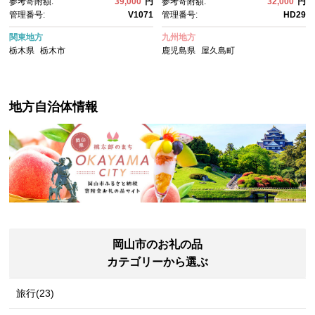
参考寄附額:
39,000
円
参考寄附額:
32,000
円
数選べる おすすめ 栃木 梓の森
管理番号:
V1071
管理番号:
HD29
工場製
関東地方
九州地方
栃木県
栃木市
鹿児島県
屋久島町
地方自治体情報
岡山市のお礼の品
カテゴリーから選ぶ
旅行(23)