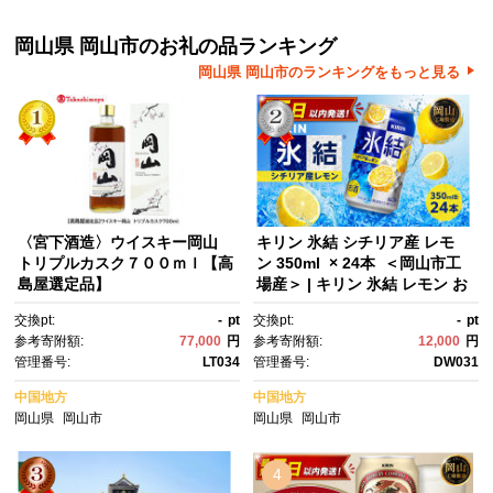
岡山県 岡山市のお礼の品ランキング
岡山県 岡山市のランキングをもっと見る
〈宮下酒造〉ウイスキー岡山
キリン 氷結 シチリア産 レモ
トリプルカスク７００ｍｌ【高
ン 350ml × 24本 ＜岡山市工
島屋選定品】
場産＞ | キリン 氷結 レモン お
酒 酎ハイ チューハイ アルコー
交換pt:
-
pt
交換pt:
-
pt
ル 酒 飲料 飲み会 宅飲み 家飲
参考寄附額:
77,000
円
参考寄附額:
12,000
円
み 宴会 パーティー ケース ギフ
管理番号:
LT034
管理番号:
DW031
ト
中国地方
中国地方
岡山県
岡山市
岡山県
岡山市
4