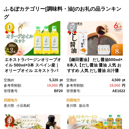
ふるぽカテゴリー[調味料・油]のお礼の品ランキン
グ
エキストラバージンオリーブオ
【鎌田醤油】 だし醤油500ml×
イル 500ml×3本 スペイン産｜
8本入【だし醤油 醤油 人気 お
オリーブオイル エキストラバ
すすめ 人気 だし醤油 出汁醤
ージン エクストラバージン オ
油 AE1022】
交換pt:
5,320
pt
交換pt:
4,500
pt
リーブ油 食用油 油 調味油 あぶ
参考寄附額:
19,000
円
参考寄附額:
18,000
円
ら 香川 香川県 小豆島 土産 お
管理番号:
BF20
管理番号:
AE1022
土産 お取り寄せ
四国地方
四国地方
香川県
小豆島町
香川県
坂出市
4