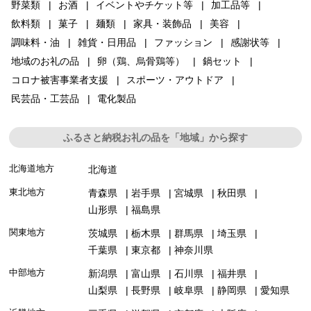
野菜類
お酒
イベントやチケット等
加工品等
飲料類
菓子
麺類
家具・装飾品
美容
調味料・油
雑貨・日用品
ファッション
感謝状等
地域のお礼の品
卵（鶏、烏骨鶏等）
鍋セット
コロナ被害事業者支援
スポーツ・アウトドア
民芸品・工芸品
電化製品
ふるさと納税お礼の品を「地域」から探す
北海道地方
北海道
東北地方
青森県
岩手県
宮城県
秋田県
山形県
福島県
関東地方
茨城県
栃木県
群馬県
埼玉県
千葉県
東京都
神奈川県
中部地方
新潟県
富山県
石川県
福井県
山梨県
長野県
岐阜県
静岡県
愛知県