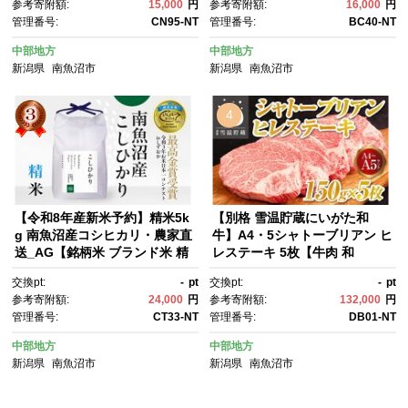
参考寄附額:
15,000
円
参考寄附額:
16,000
円
7月中旬発送】【お届け日時指
質 高級 国産米 産直 ご飯 御
管理番号:
CN95-NT
管理番号:
BC40-NT
定不可】
飯 ごはん 厳選】
中部地方
中部地方
新潟県
南魚沼市
新潟県
南魚沼市
4
【令和8年産新米予約】精米5k
【別格 雪温貯蔵にいがた和
g 南魚沼産コシヒカリ・農家直
牛】A4・5シャトーブリアン ヒ
送_AG【銘柄米 ブランド米 精
レステーキ 5枚【牛肉 和
米 こしひかり コシヒカリ 魚沼
牛 肉 ヒレ ひれ ステーキ シャ
交換pt:
-
pt
交換pt:
-
pt
産 新潟米 産地直送 お米 米 こ
トーブリアン 国産牛 熟成 希少
参考寄附額:
24,000
円
参考寄附額:
132,000
円
め コメ ご飯 御飯 ごはん】【令
部位 高級 A5 A4 冷凍 150ｇ 5
管理番号:
CT33-NT
管理番号:
DB01-NT
和8年9月下旬から1ヶ月以内に
枚】
順次発送予定】
中部地方
中部地方
新潟県
南魚沼市
新潟県
南魚沼市