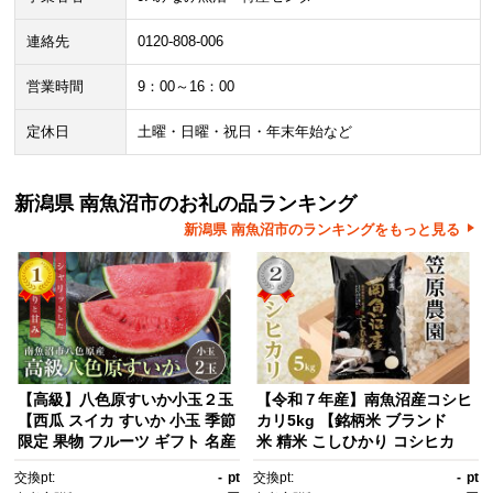
連絡先
0120-808-006
営業時間
9：00～16：00
定休日
土曜・日曜・祝日・年末年始など
新潟県 南魚沼市のお礼の品ランキング
新潟県 南魚沼市のランキングをもっと見る
【高級】八色原すいか小玉２玉
【令和７年産】南魚沼産コシヒ
【西瓜 スイカ すいか 小玉 季節
カリ5kg 【銘柄米 ブランド
限定 果物 フルーツ ギフト 名産
米 精米 こしひかり コシヒカ
地 産地直送 シャキシャキ 厳
リ 魚沼産 南魚沼産 プレミア
交換pt:
-
pt
交換pt:
-
pt
選 デザート 新潟県】【2026年
ム 新潟米 新潟県産 高評価 高品