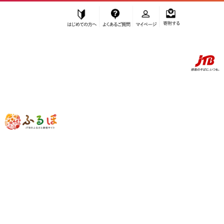
はじめての方へ
よくあるご質問
マイページ
寄附する
ふるぽ JTBのふるさと納税サイト
「ふるさと納税」TOP
お礼の品から探す
調味料・油
味噌
米味噌
【リピーター多数】越後南魚沼こしひかりみそ 750g×4個 ≪十二割糀 南
魚沼 味噌 日本産 お米 伝統 食品 健康食品 自然食品 美味しい 調味料 料
理 和食 発酵食品 米味噌 白米 国産 米麹 伝統食 南魚沼産コシヒカリ 乳
酸菌≫