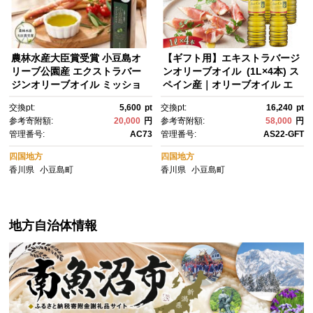
農林水産大臣賞受賞 小豆島オ
【ギフト用】エキストラバージ
リーブ公園産 エクストラバー
ンオリーブオイル (1L×4本) ス
ジンオリーブオイル ミッショ
ペイン産｜オリーブオイル エ
ン 200ml×1本 | 調味料 国産 オ
キストラバージン エクストラ
交換pt:
5,600
pt
交換pt:
16,240
pt
リーブオイル エキストラバー
バージン オリーブ油 食用
参考寄附額:
20,000
円
参考寄附額:
58,000
円
ジンオリーブオイル エキスト
油 油 調味油 あぶら 香川 香川
管理番号:
AC73
管理番号:
AS22-GFT
ラ 小豆島 美味しい 人気
県 小豆島 土産 お土産 お取り寄
せ
四国地方
四国地方
香川県
小豆島町
香川県
小豆島町
地方自治体情報