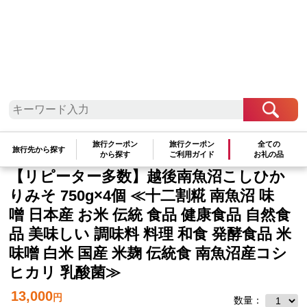
旅行クーポン
旅行クーポン
全ての
旅行先から探す
中部地方
新潟県
南魚沼市
から探す
ご利用ガイド
お礼の品
【リピーター多数】越後南魚沼こしひか
りみそ 750g×4個 ≪十二割糀 南魚沼 味
噌 日本産 お米 伝統 食品 健康食品 自然食
品 美味しい 調味料 料理 和食 発酵食品 米
味噌 白米 国産 米麹 伝統食 南魚沼産コシ
ヒカリ 乳酸菌≫
13,000
円
数量：