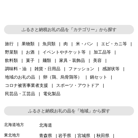
ふるさと納税お礼の品を「カテゴリー」から探す
旅行
果物類
魚貝類
肉
米・パン
エビ・カニ等
野菜類
お酒
イベントやチケット等
加工品等
飲料類
菓子
麺類
家具・装飾品
美容
調味料・油
雑貨・日用品
ファッション
感謝状等
地域のお礼の品
卵（鶏、烏骨鶏等）
鍋セット
コロナ被害事業者支援
スポーツ・アウトドア
民芸品・工芸品
電化製品
ふるさと納税お礼の品を「地域」から探す
北海道地方
北海道
東北地方
青森県
岩手県
宮城県
秋田県