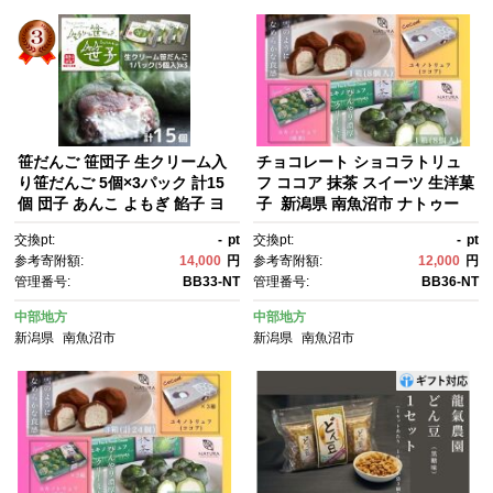
笹だんご 笹団子 生クリーム入
チョコレート ショコラトリュ
り笹だんご 5個×3パック 計15
フ ココア 抹茶 スイーツ 生洋菓
個 団子 あんこ よもぎ 餡子 ヨ
子 新潟県 南魚沼市 ナトゥー
モギ 笹子 新潟名物 新潟県 南魚
ラ 濃厚ひんやり ユキノトリュ
交換pt:
-
pt
交換pt:
-
pt
沼市
フ 各1箱（合計2箱）
参考寄附額:
14,000
円
参考寄附額:
12,000
円
管理番号:
BB33-NT
管理番号:
BB36-NT
中部地方
中部地方
新潟県
南魚沼市
新潟県
南魚沼市