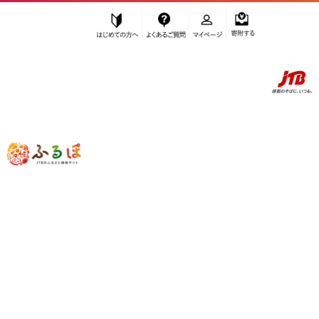
はじめての方へ
よくあるご質問
マイページ
寄附する
ふるぽ JTBのふるさと納税サイト
「ふるさと納税」TOP
南魚沼市 お礼の品から探す
菓子
その他菓子・詰合せ
”その他菓子・詰合せ” 新潟県
南魚沼市
のお礼の品一覧
さらに検索条件を絞り込む
その他菓子・詰合せ