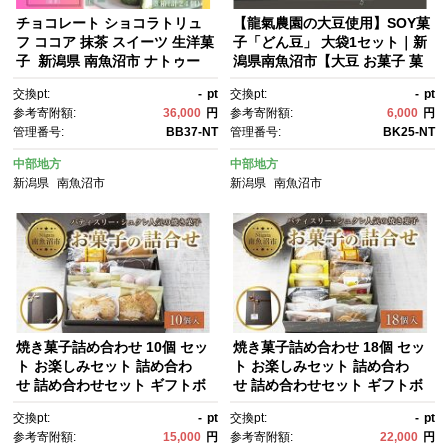
チョコレート ショコラトリュ
【龍氣農園の大豆使用】SOY菓
フ ココア 抹茶 スイーツ 生洋菓
子「どん豆」 大袋1セット｜新
子 新潟県 南魚沼市 ナトゥー
潟県南魚沼市【大豆 お菓子 菓
ラ 濃厚ひんやり ユキノトリュ
子 おつまみ 黒糖 無添加 食
交換pt:
-
pt
交換pt:
-
pt
フ 計6箱
品 】
参考寄附額:
36,000
円
参考寄附額:
6,000
円
管理番号:
BB37-NT
管理番号:
BK25-NT
中部地方
中部地方
新潟県
南魚沼市
新潟県
南魚沼市
焼き菓子詰め合わせ 10個 セッ
焼き菓子詰め合わせ 18個 セッ
ト お楽しみセット 詰め合わ
ト お楽しみセット 詰め合わ
せ 詰め合わせセット ギフトボ
せ 詰め合わせセット ギフトボ
ックス 焼き菓子 洋菓子 お菓
ックス 焼き菓子 洋菓子 お菓
交換pt:
-
pt
交換pt:
-
pt
子 菓子 手土産 スイーツ 贈り
子 菓子 手土産 スイーツ 贈り
参考寄附額:
15,000
円
参考寄附額:
22,000
円
物 ギフト gift プレゼント 新潟
物 ギフト gift プレゼント 新潟