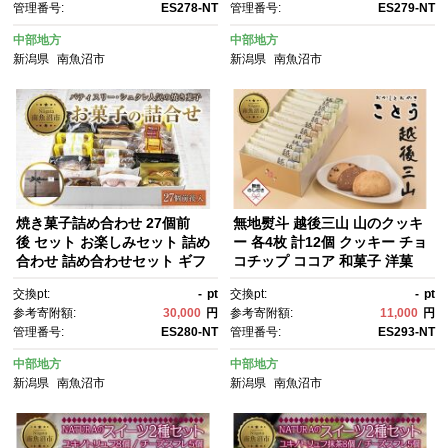
管理番号:
ES278-NT
管理番号:
ES279-NT
県 南魚沼市
県 南魚沼市
中部地方
中部地方
新潟県
南魚沼市
新潟県
南魚沼市
焼き菓子詰め合わせ 27個前
無地熨斗 越後三山 山のクッキ
後 セット お楽しみセット 詰め
ー 各4枚 計12個 クッキー チョ
合わせ 詰め合わせセット ギフ
コチップ ココア 和菓子 洋菓
トボックス 焼き菓子 洋菓子 お
子 お菓子 菓子 焼き菓子 セッ
交換pt:
-
pt
交換pt:
-
pt
菓子 菓子 手土産 スイーツ 贈り
ト 菓子詰合せ 詰め合わせ スイ
参考寄附額:
30,000
円
参考寄附額:
11,000
円
物 ギフト gift プレゼント 新潟
ーツ ギフト おかしとおやき こ
管理番号:
ES280-NT
管理番号:
ES293-NT
県 南魚沼市
とう 新潟県 南魚沼市
中部地方
中部地方
新潟県
南魚沼市
新潟県
南魚沼市