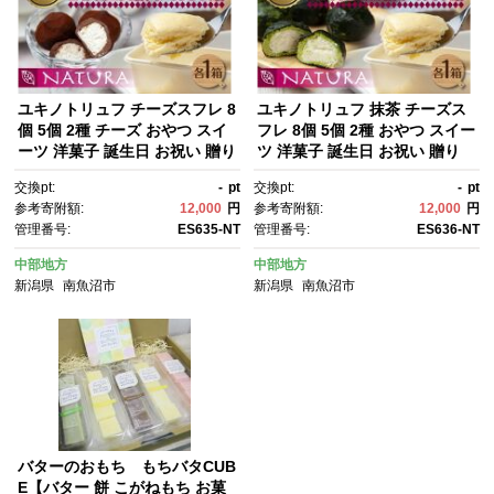
ユキノトリュフ チーズスフレ 8
ユキノトリュフ 抹茶 チーズス
個 5個 2種 チーズ おやつ スイ
フレ 8個 5個 2種 おやつ スイー
ーツ 洋菓子 誕生日 お祝い 贈り
ツ 洋菓子 誕生日 お祝い 贈り
物 ギフト お取り寄せ 冷凍 グル
物 ギフト お取り寄せ 冷凍 グル
交換pt:
-
pt
交換pt:
-
pt
メ お土産 パーティー 魚野の
メ お土産 パーティー 魚野の
参考寄附額:
12,000
円
参考寄附額:
12,000
円
里 ナトゥーラ 新潟県 南魚沼市
里 ナトゥーラ 新潟県 南魚沼市
管理番号:
ES635-NT
管理番号:
ES636-NT
中部地方
中部地方
新潟県
南魚沼市
新潟県
南魚沼市
バターのおもち もちバタCUB
E【バター 餅 こがねもち お菓