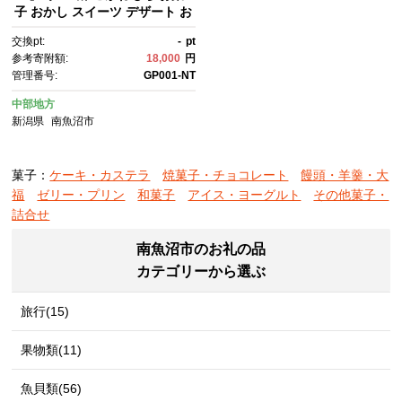
子 おかし スイーツ デザート お
やつ ギフト】
交換pt:
-
pt
参考寄附額:
18,000
円
管理番号:
GP001-NT
中部地方
新潟県
南魚沼市
菓子：
ケーキ・カステラ
焼菓子・チョコレート
饅頭・羊羹・大
福
ゼリー・プリン
和菓子
アイス・ヨーグルト
その他菓子・
詰合せ
南魚沼市のお礼の品
カテゴリーから選ぶ
旅行(15)
果物類(11)
魚貝類(56)