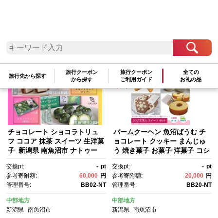
検索結果一覧
1～13件 / 全13件
参考寄附額順
|
新着順
|
人気ランキング順
旅行クーポン
旅行クーポン
全ての
旅行先から探す
から探す
ご利用ガイド
お礼の品
チョコレート ショコラトリュ
バームクーヘン 魚沼ばうむ チ
フ ココア 抹茶 スイーツ 生洋菓
ョコレート クッキー まんじゅ
子 新潟県 南魚沼市 ナトゥー
う 焼き菓子 お菓子 洋菓子 コシ
ラ 濃厚ひんやり ユキノトリュ
ヒカリ 米粉 スイーツ 新潟県 南
交換pt:
-
pt
交換pt:
-
pt
フ 計10箱
魚沼市 ナトゥーラセット 計4箱
参考寄附額:
60,000
円
参考寄附額:
20,000
円
管理番号:
BB02-NT
管理番号:
BB20-NT
中部地方
中部地方
新潟県
南魚沼市
新潟県
南魚沼市