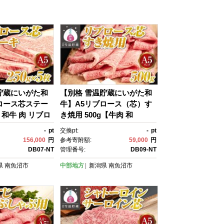
貯蔵にいがた和
【別格 雪温貯蔵にいがた和
ロース芯ステー
牛】A5リブロース（芯）す
 和牛 肉 リブロ
き焼用 500g【牛肉 和
ース芯 りぶろー
牛 肉 リブロース リブロース
-
pt
交換pt:
-
pt
国産牛 熟成 BB
芯 りぶろーす すき焼き 国産
156,000
円
参考寄附額:
59,000
円
 高級部位 ギフ
牛 熟成 BBQ 焼肉 高級 高級
DB07-NT
管理番号:
DB09-NT
50ｇ 5枚 】
部位 ギフト A5 冷凍 500
県
南魚沼市
中部地方
新潟県
南魚沼市
ｇ】