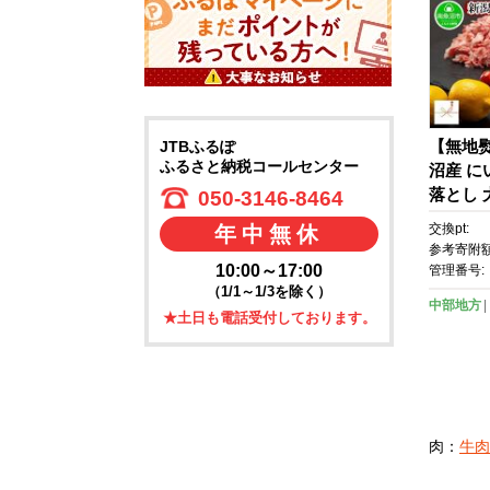
【無地
JTBふるぽ
ふるさと納税コールセンター
沼産 に
落とし 大
050-3146-8464
交換pt:
年中無休
参考寄附額
10:00～17:00
管理番号:
（1/1～1/3を除く）
中部地方
★土日も電話受付しております。
肉：
牛肉