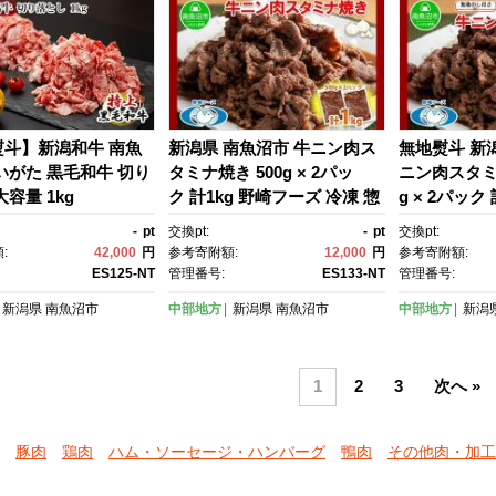
熨斗】新潟和牛 南魚
新潟県 南魚沼市 牛ニン肉ス
無地熨斗 新
いがた 黒毛和牛 切り
タミナ焼き 500g × 2パッ
ニン肉スタミナ
容量 1kg
ク 計1kg 野崎フーズ 冷凍 惣
g × 2パック
菜 簡単 調理 牛肉 にんに
ズ 冷凍 惣菜
-
pt
交換pt:
-
pt
交換pt:
く おかず 味付き
肉 にんにく
:
42,000
円
参考寄附額:
12,000
円
参考寄附額:
ES125-NT
管理番号:
ES133-NT
管理番号:
新潟県
南魚沼市
中部地方
新潟県
南魚沼市
中部地方
新潟
1
2
3
次へ »
豚肉
鶏肉
ハム・ソーセージ・ハンバーグ
鴨肉
その他肉・加工