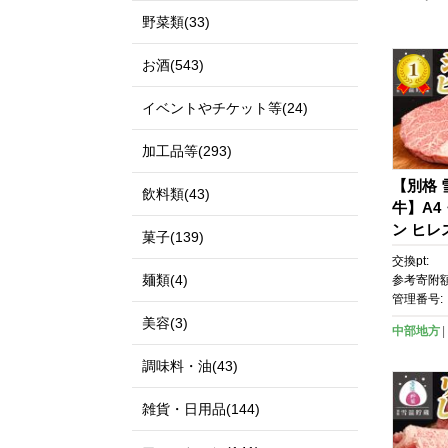
野菜類(33)
お酒(543)
イベントやチケット等(24)
加工品等(293)
【別格
飲料類(43)
牛】A4
ン ヒレ
菓子(139)
肉 和牛
交換pt:
キ シャ
麺類(4)
参考寄附額
牛 熟成 
管理番号:
4 冷凍 
美容(3)
中部地方
調味料・油(43)
雑貨・日用品(144)