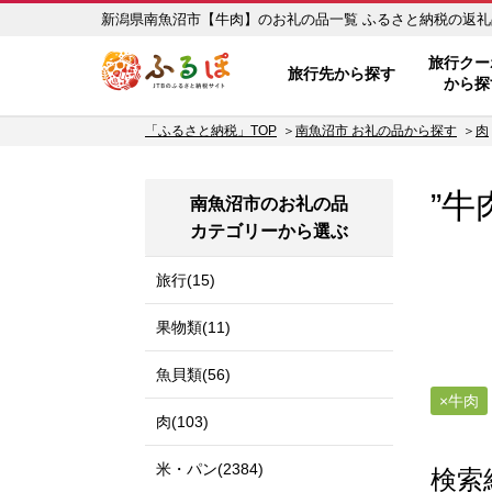
新潟県南魚沼市【牛肉】のお礼
ふるぽ JTBのふるさと納税サイ
旅行クー
旅行先から探す
から探
「ふるさと納税」TOP
南魚沼市 お礼の品から探す
肉
”牛
南魚沼市のお礼の品
カテゴリーから選ぶ
旅行(15)
果物類(11)
魚貝類(56)
牛肉
肉(103)
米・パン(2384)
検索