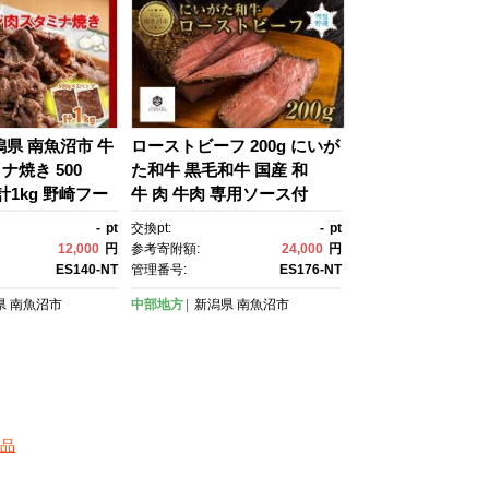
潟県 南魚沼市 牛
ローストビーフ 200g にいが
焼き 500
た和牛 黒毛和牛 国産 和
 計1kg 野崎フー
牛 肉 牛肉 専用ソース付
 簡単 調理 牛
き 新潟県 南魚沼市 冷凍 YU
-
pt
交換pt:
-
pt
 おかず 味付き
KIMURO WAGYU UCHIYA
12,000
円
参考寄附額:
24,000
円
MA 内山肉店
ES140-NT
管理番号:
ES176-NT
県
南魚沼市
中部地方
新潟県
南魚沼市
品