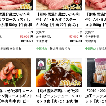
 雪温貯蔵にいがた和
【別格 雪温貯蔵にいがた和
【別格 雪温
5リブロース（芯）し
牛】 A4・5 みすじステー
牛】 A4・5
ぶ用 500g【牛肉 和
キ 500g【牛肉 和牛 肉 みす
ゃぶ 500g【
リブロース リブロース
じ ミスジ ステーキ 国産牛 熟
すじ ミスジ
-
pt
交換pt:
-
pt
交換pt:
ろーす しゃぶしゃ
成 BBQ 焼肉 高級 ギフト A
産牛 熟成 B
:
59,000
円
参考寄附額:
57,000
円
参考寄附額:
 熟成 BBQ 焼肉 高
5 A4 冷凍 500ｇ 】
フト A5 A4 
DB11-NT
管理番号:
DB14-NT
管理番号:
部位 ギフト A5 冷
新潟県
南魚沼市
中部地方
新潟県
南魚沼市
中部地方
新潟
ｇ】
蔵にいがた和牛ロース
【別格雪温貯蔵にいがた和
『2019・20
フ＆鴨ローストギフト
牛】ビーフシチュー ２００
加工コンテ
牛肉 和牛 肉 ビー
ｇｘ３食【肉 にく お肉 和
ット【肉 に