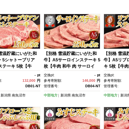
 雪温貯蔵にいがた和
【別格 雪温貯蔵にいがた和
【別格 雪温
・5シャトーブリア
牛】A5サーロインステーキ 5
牛】A5リブ
ステーキ 5枚【牛
枚【牛肉 和牛 肉 サーロイ
キ 5枚【牛肉
 肉 ヒレ ひれ ステー
ン さーろいん ステーキ 国産
ース リブロ
-
pt
交換pt:
-
pt
交換pt:
トーブリアン 国産
牛 熟成 BBQ 焼肉 高級 ギフ
す ステーキ 
:
132,000
円
参考寄附額:
146,000
円
参考寄附額:
希少部位 高級 A5 A
ト A5 冷凍 250ｇ 5枚 】
Q 焼肉 高級
DB01-NT
管理番号:
DB04-NT
管理番号:
150ｇ 5枚】
ト A5 冷凍 2
新潟県
南魚沼市
中部地方
新潟県
南魚沼市
中部地方
新潟