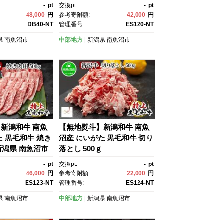
キー 地鶏 ロース
魚沼市
-
pt
交換pt:
-
pt
ーコン サラミ 金
48,000
円
参考寄附額:
42,000
円
】
DB40-NT
管理番号:
ES120-NT
県
南魚沼市
中部地方
新潟県
南魚沼市
新潟和牛 南魚
【無地熨斗】新潟和牛 南魚
た 黒毛和牛 焼き
沼産 にいがた 黒毛和牛 切り
 新潟県 南魚沼市
落とし 500ｇ
-
pt
交換pt:
-
pt
46,000
円
参考寄附額:
22,000
円
ES123-NT
管理番号:
ES124-NT
県
南魚沼市
中部地方
新潟県
南魚沼市