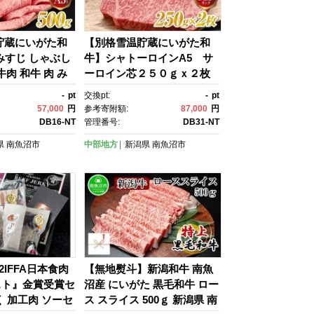
貯蔵にいがた和
【別格雪温貯蔵にいがた和
 みすじ しゃぶし
牛】シャトーロインA5 サ
牛肉 和牛 肉 み
ーロイン芯２５０ｇｘ２枚
 しゃぶしゃぶ 国
【牛肉 和牛 肉 シャトーロ
-
pt
交換pt:
-
pt
BQ 焼肉 高級 ギ
イン サーロイン 芯 さーろい
57,000
円
参考寄附額:
87,000
円
冷凍 500ｇ 】
ん ステーキ 国産牛 熟成 高
DB16-NT
管理番号:
DB31-NT
級 希少部位 ギフト A5 冷
県
南魚沼市
中部地方
新潟県
南魚沼市
凍】
22IFFA日本食肉
【無地熨斗】新潟和牛 南魚
スト』金賞受賞セ
沼産 にいがた 黒毛和牛 ロー
く 加工肉 ソーセ
ス スライス 500ｇ 新潟県 南