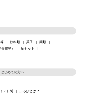
品等
飲料類
菓子
麺類
烏骨鶏等）
鍋セット
はじめての方へ
イント制
ふるぽとは？