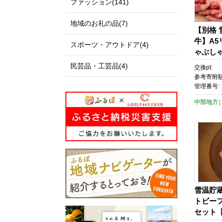
ファッション(141)
地域のお礼の品(7)
【別格
牛】A
スポーツ・アウトドア(4)
ゃぶしゃ
牛 肉 
民芸品・工芸品(4)
交換pt:
芯 りぶ
参考寄附額
ぶ 国産牛
管理番号:
級 高級
中部地方
凍 500
雪温貯
トビー
セット【