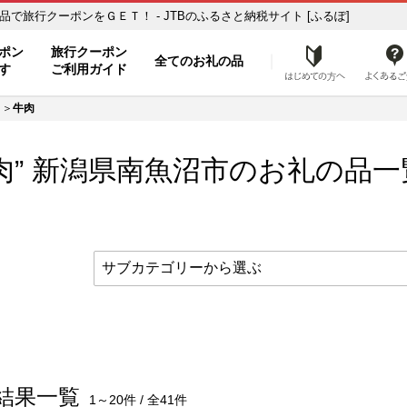
の品一覧 ふるさと納税の返礼品で旅行クーポンをＧＥＴ！ - JTBのふるさと納税サイト [ふるぽ]
ト
ポン
旅行クーポン
全てのお礼の品
はじめ
す
ご利用ガイド
牛肉
肉” 新潟県
南魚沼市
のお礼の品一
結果一覧
1～20件 / 全41件