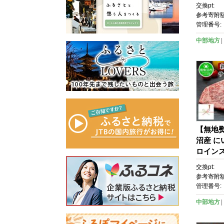
フ ロー
交換pt:
ス スモ
参考寄附額
ト セッ
管理番号:
中部地方
【無地
沼産 に
ロインス
人前 新
交換pt:
参考寄附額
管理番号:
中部地方