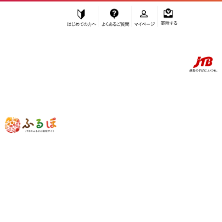
はじめての方へ
よくあるご質問
マイページ
寄附する
ふるぽ JTBのふるさと納税サイト
「ふるさと納税」TOP
南魚沼市 お礼の品から探す
魚貝類
鮭・サーモン
”鮭・サーモン” 新潟県
南魚沼市
のお礼
の品一覧
さらに検索条件を絞り込む
鮭・サーモン