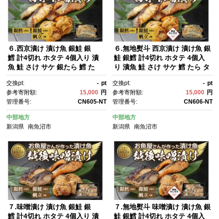
６.西京漬け 漬け魚 銀鮭 銀
６.無地熨斗 西京漬け 漬け魚 銀
鱈 計4切れ ホタテ 4個入り 漬
鮭 銀鱈 計4切れ ホタテ 4個入
魚 鮭 さけ サケ 銀たら 鱈 た
り 漬魚 鮭 さけ サケ 鱈 たら タ
ら タラ 帆立 ほたて 西京焼
ラ 帆立 ほたて 西京焼き 西京味
交換pt:
-
pt
交換pt:
-
pt
き 西京味噌 焼き魚 味噌 おか
噌 焼き魚 味噌 お土産 ギフ
参考寄附額:
15,000
円
参考寄附額:
15,000
円
ず 惣菜 お土産 利七屋 新潟
ト 利七屋 新潟県 南魚沼市
管理番号:
CN605-NT
管理番号:
CN606-NT
県 南魚沼市
中部地方
中部地方
新潟県
南魚沼市
新潟県
南魚沼市
７.味噌漬け 漬け魚 銀鮭 銀
７.無地熨斗 味噌漬け 漬け魚 銀
鱈 計4切れ ホタテ 4個入り 漬
鮭 銀鱈 計4切れ ホタテ 4個入