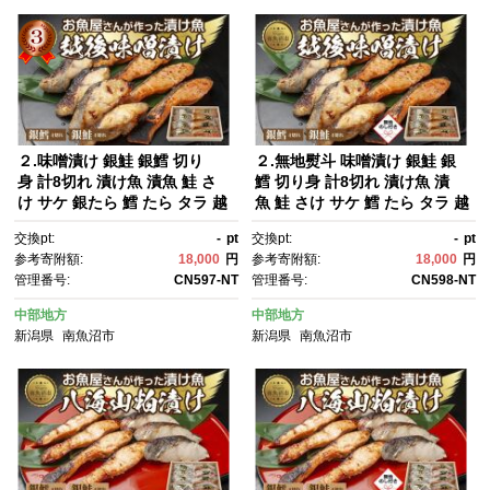
２.味噌漬け 銀鮭 銀鱈 切り
２.無地熨斗 味噌漬け 銀鮭 銀
身 計8切れ 漬け魚 漬魚 鮭 さ
鱈 切り身 計8切れ 漬け魚 漬
け サケ 銀たら 鱈 たら タラ 越
魚 鮭 さけ サケ 鱈 たら タラ 越
後味噌 魚 焼魚 焼き魚 味噌 み
後味噌 魚 焼魚 焼き魚 味噌 み
交換pt:
-
pt
交換pt:
-
pt
そ おかず 惣菜 お土産 ギフ
そ おかず 惣菜 お土産 ギフ
参考寄附額:
18,000
円
参考寄附額:
18,000
円
ト 贈答品 利七屋 新潟県 南魚沼
ト 贈答品 利七屋 新潟県 南魚沼
管理番号:
CN597-NT
管理番号:
CN598-NT
市
市
中部地方
中部地方
新潟県
南魚沼市
新潟県
南魚沼市