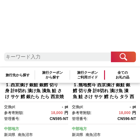
検索結果一覧
1～20件 / 全43件
参考寄附額順
|
新着順
|
人気ランキング順
旅行クーポン
旅行クーポン
全ての
旅行先から探す
から探す
ご利用ガイド
お礼の品
１.西京漬け 銀鮭 銀鱈 切り
１.無地熨斗 西京漬け 銀鮭 銀
身 計8切れ 漬け魚 漬魚 鮭 さ
鱈 切り身 計8切れ 漬け魚 漬
け サケ 鱈 銀たら たら 西京焼
魚 鮭 さけ サケ 鱈 たら タラ 西
き 西京味噌 魚 焼魚 焼き魚 味
京焼き 西京味噌 魚 焼魚 焼き
交換pt:
-
pt
交換pt:
-
pt
噌 みそ おかず 惣菜 お土産 ギ
魚 味噌 みそ おかず お土産 ギ
参考寄附額:
18,000
円
参考寄附額:
18,000
円
フト 贈答品 利七屋 新潟県 南魚
フト 利七屋 新潟県 南魚沼市
管理番号:
CN595-NT
管理番号:
CN596-NT
沼市
中部地方
中部地方
新潟県
南魚沼市
新潟県
南魚沼市