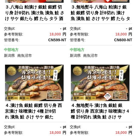
３.八海山 粕漬け 銀鮭 銀鱈 切
３.無地熨斗 八海山 粕漬け 銀
り身 計8切れ 漬け魚 漬魚 鮭 さ
鮭 銀鱈 切り身 計8切れ 漬け
け サケ 銀たら 鱈 たら タラ 酒
魚 漬魚 鮭 さけ サケ 鱈 たら タ
粕 酒粕漬け 魚 焼魚 焼き魚 お
ラ 酒粕 酒粕漬け 魚 焼魚 焼き
交換pt:
-
pt
交換pt:
-
pt
かず 惣菜 お土産 ギフト 贈答
魚 おかず 惣菜 お土産 ギフ
参考寄附額:
18,000
円
参考寄附額:
18,000
円
品 利七屋 新潟県 南魚沼市
ト 贈答品 利七屋 新潟県 南魚沼
管理番号:
CN599-NT
管理番号:
CN600-NT
市
中部地方
中部地方
新潟県
南魚沼市
新潟県
南魚沼市
４.漬け魚 銀鮭 銀鱈 切り身 西
４.無地熨斗 漬け魚 銀鮭 銀
京漬け 味噌漬け 4種 計8切
鱈 切り身 西京漬け 味噌漬け 4
れ 漬魚 鮭 さけ サケ 銀た
種 計8切れ 漬魚 鮭 さけ サ
ら 鱈 たら 西京焼き 西京味
ケ 鱈 たら タラ 西京焼き 西京
交換pt:
-
pt
交換pt:
-
pt
噌 越後味噌 魚 焼き魚 味噌 お
味噌 越後味噌 魚 焼き魚 味
参考寄附額:
18,000
円
参考寄附額:
18,000
円
かず お土産 ギフト 利七屋 新潟
噌 お土産 ギフト 利七屋 新潟