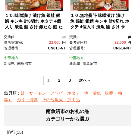
１０.味噌漬け 漬け魚 銀鮭 銀
１０.無地熨斗 味噌漬け 漬け
鱈 キンキ 計6切れ ホタテ 4個
魚 銀鮭 銀鱈 キンキ 計6切れ ホ
入り 漬魚 鮭 さけ 銀たら 鱈 た
タテ 4個入り 漬魚 鮭 さけ サ
ら きんき キチジ 帆立 ほた
ケ 鱈 たら タラ きんき キチ
交換pt:
-
pt
交換pt:
-
pt
て 越後味噌 焼き魚 味噌 お土
ジ 帆立 ほたて 越後味噌 焼き
参考寄附額:
22,000
円
参考寄附額:
22,000
円
産 ギフト 利七屋 新潟県 南魚沼
魚 味噌 お土産 利七屋 新潟
管理番号:
CN613-NT
管理番号:
CN614-NT
市
県 南魚沼市
中部地方
中部地方
新潟県
南魚沼市
新潟県
南魚沼市
1
2
3
次へ »
魚貝類：
鮭・サーモン
アワビ・ホタテ・他
漬魚（味噌・粕
等）
のり・海藻
その他魚貝・加工品
南魚沼市のお礼の品
カテゴリーから選ぶ
旅行(15)