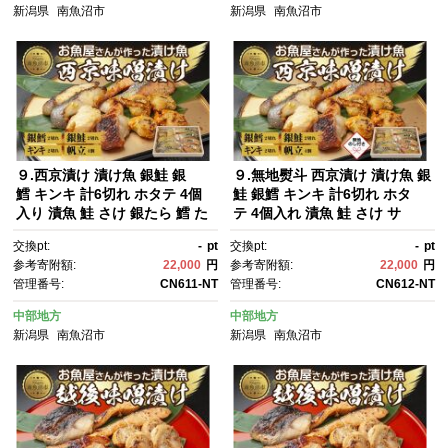
新潟県
南魚沼市
新潟県
南魚沼市
９.西京漬け 漬け魚 銀鮭 銀
９.無地熨斗 西京漬け 漬け魚 銀
鱈 キンキ 計6切れ ホタテ 4個
鮭 銀鱈 キンキ 計6切れ ホタ
入り 漬魚 鮭 さけ 銀たら 鱈 た
テ 4個入れ 漬魚 鮭 さけ サ
ら きんき キチジ 帆立 ほた
ケ 鱈 たら タラ きんき キチ
交換pt:
-
pt
交換pt:
-
pt
て 西京焼き 西京味噌 焼魚 お土
ジ 帆立 ほたて 西京焼き 西京味
参考寄附額:
22,000
円
参考寄附額:
22,000
円
産 ギフト 利七屋 新潟県 南魚沼
噌 お土産 利七屋 新潟県 南魚沼
管理番号:
CN611-NT
管理番号:
CN612-NT
市
市
中部地方
中部地方
新潟県
南魚沼市
新潟県
南魚沼市