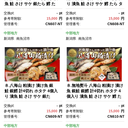
魚 鮭 さけ サケ 銀たら 鱈 た
り 漬魚 鮭 さけ サケ 鱈 たら タ
ら タラ 帆立 ほたて 越後味
ラ 帆立 ほたて 越後味噌 焼き
交換pt:
-
pt
交換pt:
-
pt
噌 焼き魚 味噌 おかず お土
魚 味噌 おかず 惣菜 お土産 ギ
参考寄附額:
15,000
円
参考寄附額:
15,000
円
産 ギフト 贈答品 利七屋 新潟
フト 利七屋 新潟県 南魚沼市
管理番号:
CN607-NT
管理番号:
CN608-NT
県 南魚沼市
中部地方
中部地方
新潟県
南魚沼市
新潟県
南魚沼市
８.八海山 粕漬け 漬け魚 銀
８.無地熨斗 八海山 粕漬け 漬け
鮭 銀鱈 計4切れ ホタテ 4個入
魚 銀鮭 銀鱈 計4切れ ホタテ 4
り 漬魚 鮭 さけ サケ 銀た
個入り 漬魚 鮭 さけ サケ 鱈 た
ら 鱈 たら タラ 帆立 ほたて 酒
ら タラ 帆立 ほたて 酒粕 酒粕
交換pt:
-
pt
交換pt:
-
pt
粕 酒粕漬け 焼き魚 おかず お土
漬け 焼き魚 おかず お土産 ギフ
参考寄附額:
15,000
円
参考寄附額:
15,000
円
産 ギフト 利七屋 新潟県 南魚沼
ト 利七屋 新潟県 南魚沼市
管理番号:
CN609-NT
管理番号:
CN610-NT
市
中部地方
中部地方