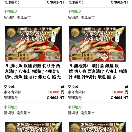
管理番号:
CN601-NT
管理番号:
CN602-NT
県 南魚沼市
県 南魚沼市
中部地方
中部地方
新潟県
南魚沼市
新潟県
南魚沼市
５.漬け魚 銀鮭 銀鱈 切り身 西
５.無地熨斗 漬け魚 銀鮭 銀
京漬け 八海山 粕漬け 4種 計8
鱈 切り身 西京漬け 八海山 粕漬
切れ 漬魚 鮭 さけ 銀たら 鱈 た
け 4種 計8切れ 漬魚 鮭 さ
ら 西京焼き 西京味噌 酒粕漬
け 鱈 たら 西京焼き 西京味
交換pt:
-
pt
交換pt:
-
pt
け 酒粕 魚 焼き魚 味噌 おか
噌 酒粕漬け 酒粕 魚 焼き魚 味
参考寄附額:
18,000
円
参考寄附額:
18,000
円
ず お土産 利七屋 新潟県 南魚沼
噌 お土産 ギフト 利七屋 新潟
管理番号:
CN603-NT
管理番号:
CN604-NT
市
県 南魚沼市
中部地方
中部地方
新潟県
南魚沼市
新潟県
南魚沼市