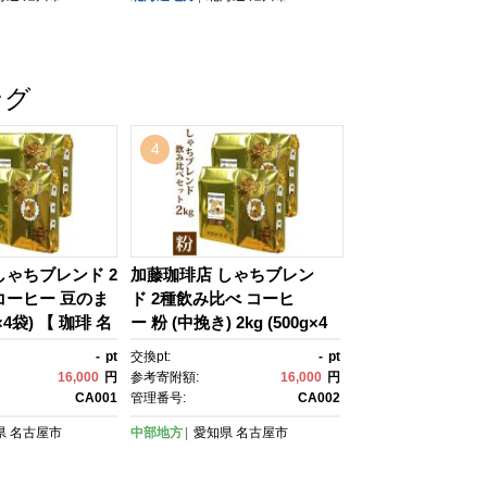
ート 産地直送 果
糖度 甘い 旬 2
 旭川市ふるさと
ふるさと納税 旭
ング
02062
4
しゃちブレンド 2
加藤珈琲店 しゃちブレン
コーヒー 豆のま
ド 2種飲み比べ コーヒ
g×4袋) 【 珈琲 名
ー 粉 (中挽き) 2kg (500g×4
らべ 飲料 加藤珈
袋) 【 珈琲 名古屋 飲みくら
-
pt
交換pt:
-
pt
ーまめ 人気 おす
べ 飲料 加藤珈琲店 コーヒー
16,000
円
参考寄附額:
16,000
円
ー 定番 ブレン
粉 人気 おすすめ こーひ
CA001
管理番号:
CA002
ムスペシャルテ
ー 定番 ブレンド プレミアム
県
名古屋市
中部地方
愛知県
名古屋市
愛知県 名古屋
スペシャルティコーヒー 愛
 2キロ コーヒ
知県 名古屋市 お取り寄せ 2