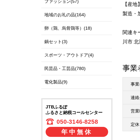
ファッション(57)
【産地
製造・
地域のお礼の品(164)
卵（鶏、烏骨鶏等）(18)
関連キ
鍋セット(3)
川市 北
スポーツ・アウトドア(4)
事業
民芸品・工芸品(780)
電化製品(9)
事業
連絡
JTBふるぽ
営業
ふるさと納税コールセンター
050-3146-8258
定休
年中無休