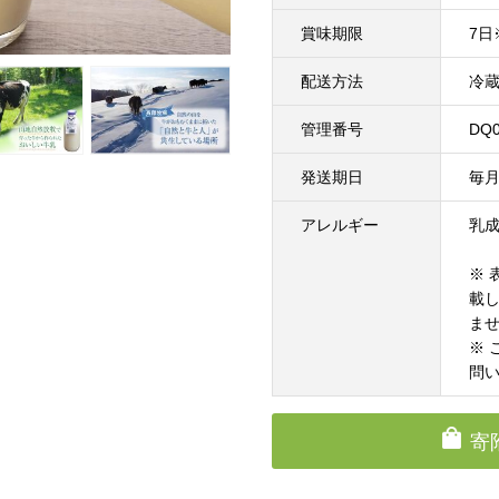
賞味期限
7
配送方法
冷
管理番号
DQ0
発送期日
毎月
アレルギー
乳
※
載
ま
※
問
寄