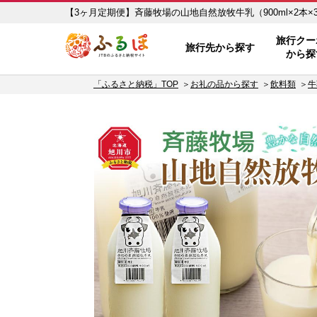
【3ヶ月定期便】斉藤牧場の山地自然放牧牛乳（900ml×2本×3
ふるぽ JTBのふるさと納税サイト
旅行クー
旅行先から探す
から探
「ふるさと納税」TOP
お礼の品から探す
飲料類
牛