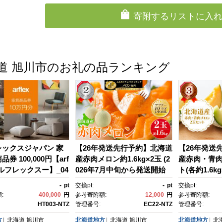
寄附するリストに入
道 旭川市のお礼の品ランキング
レックスジャパン 家
【26年発送先行予約】北海道
【26年発送
券 100,000円【arf
産赤肉メロン約1.6kg×2玉 (2
産赤肉・青肉
アルフレックスー】_04
026年7月中旬から発送開始
ト(各約1.6kg
予定) 【 果物 くだもの フル
月中旬から
-
pt
交換pt:
-
pt
交換pt:
ーツ メロン 赤肉 赤肉メロ
定) 【メロン
:
400,000
円
参考寄附額:
12,000
円
参考寄附額:
ン めろん meron melon 国
ン 青肉 レ
HT003-NTZ
管理番号:
EC22-NTZ
管理番号:
産 デザート 産地直送 旬 お取
ンメロン めろん
方
北海道
旭川市
北海道地方
北海道
旭川市
北海道地方
北