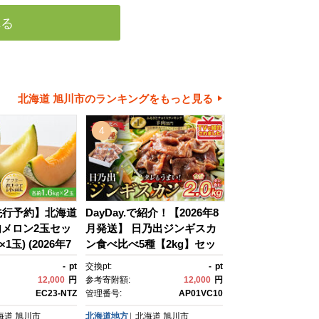
れる
北海道 旭川市のランキングをもっと見る
4
先行予約】北海道
DayDay.で紹介！【2026年8
メロン2玉セッ
月発送】 日乃出ジンギスカ
×1玉) (2026年7
ン食べ比べ5種【2kg】セッ
発送開始予
ト _04440
-
pt
交換pt:
-
pt
 赤肉 赤肉メロ
12,000
円
参考寄附額:
12,000
円
ッドメロン グリー
EC23-NTZ
管理番号:
AP01VC10
 meron melo
海道
旭川市
北海道地方
北海道
旭川市