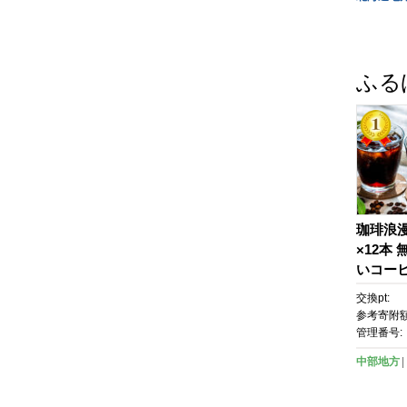
ふる
珈琲浪漫
×12本
いコーヒ
琲 人気
交換pt:
ー 珈琲
参考寄附額
コーヒー
管理番号:
料 人気
中部地方
ンク コ
レート 