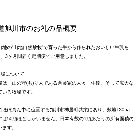
道旭川市のお礼の品概要
山地の“山地自然放牧”で育った牛から作られたおいしい牛乳を
回、3ヶ月間届く定期便でご用意しました。
牧場について
場は、山の守(も)り人である斉藤家の人々、牛達、そして広大
ている牧場です。
のほぼ真ん中に位置する旭川市神居町共栄にあり、敷地130ha
牛は50頭ほどしかいません。日本有数の1頭あたりの所有面積
います。