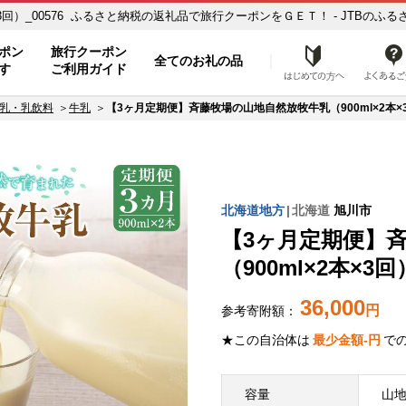
回）_00576 ふるさと納税の返礼品で旅行クーポンをＧＥＴ！ - JTBのふる
ポン
旅行クーポン
全てのお礼の品
はじめ
す
ご利用ガイド
乳・乳飲料
牛乳
【3ヶ月定期便】斉藤牧場の山地自然放牧牛乳（900ml×2本×3回
北海道地方
北海道
旭川市
【3ヶ月定期便】
（900ml×2本×3回）
36,000
円
参考寄附額：
★この自治体は
最少金額
-
円
で
容量
山地