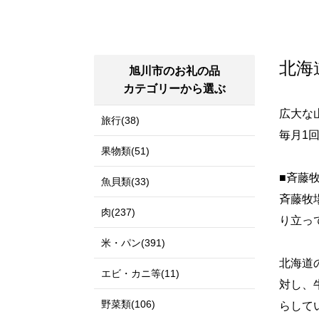
北海
旭川市のお礼の品
カテゴリーから選ぶ
広大な
旅行(38)
毎月1
果物類(51)
■斉藤
魚貝類(33)
斉藤牧
肉(237)
り立っ
米・パン(391)
北海道
エビ・カニ等(11)
対し、
野菜類(106)
らして