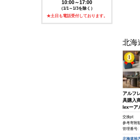
10:00～17:00
（1/1～1/3を除く）
★土日も電話受付しております。
北海
アルフ
具購入商品
lexー
307
交換pt:
参考寄附額
管理番号:
北海道地