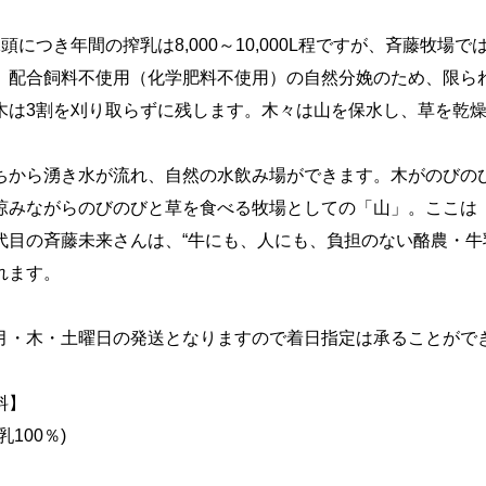
頭につき年間の搾乳は8,000～10,000L程ですが、斉藤牧場では
。配合飼料不使用（化学肥料不使用）の自然分娩のため、限ら
木は3割を刈り取らずに残します。木々は山を保水し、草を乾
ちから湧き水が流れ、自然の水飲み場ができます。木がのびの
涼みながらのびのびと草を食べる牧場としての「山」。ここは
代目の斉藤未来さんは、“牛にも、人にも、負担のない酪農・牛
れます。
月・木・土曜日の発送となりますので着日指定は承ることがで
料】
乳100％)