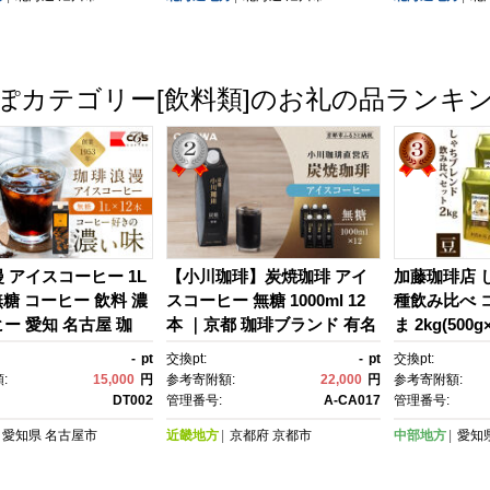
り寄せ 甘い 北海道産 旭川
n 国産 デザ
市 北海道 】_02061
物 フルーツ 
玉 デザート
納税 北海道
ぽカテゴリー[飲料類]のお礼の品ランキ
川市 北海道】_
 アイスコーヒー 1L
【小川珈琲】炭焼珈琲 アイ
加藤珈琲店 
 無糖 コーヒー 飲料 濃
スコーヒー 無糖 1000ml 12
種飲み比べ 
ー 愛知 名古屋 珈
本 ｜京都 珈琲ブランド 有名
ま 2kg(500
 おすすめ | コーヒ
店 人気［ 京都 珈琲 ブラン
古屋 飲みく
-
pt
交換pt:
-
pt
交換pt:
 アイスコーヒー 濃い
ド OGAWA アイスコーヒ
琲店 コーヒ
:
15,000
円
参考寄附額:
22,000
円
参考寄附額:
 老舗 濃厚 無糖 飲
ー リキッド 人気 おすすめ 珈
すめ こーひ
DT002
管理番号:
A-CA017
管理番号:
 おすすめ カフェ ドリ
琲 コーヒー ギフト プレゼン
ド プレミア
愛知県
名古屋市
近畿地方
京都府
京都市
中部地方
愛知
ーヒー豆 深煎り スト
ト 贈答 お取り寄せ 通販 送料
ィコーヒー 
アイスドリンク ギフ
無料 ふるさと納税 ］
市 お取り寄せ