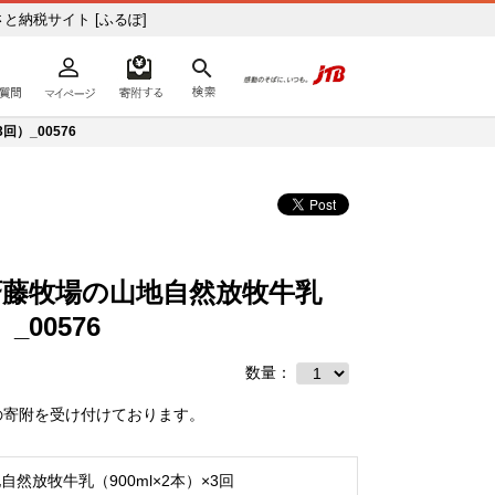
さと納税サイト [ふるぽ]
よくあるご質問
マイページ
寄附するリスト
検索
ての方へ
）_00576
斉藤牧場の山地自然放牧牛乳
_00576
数量：
の寄附を受け付けております。
自然放牧牛乳（900ml×2本）×3回