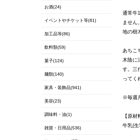
お酒(24)
通常牛1
イベントやチケット等(81)
ません
地の樹
加工品等(86)
飲料類(59)
あちこ
木陰に
菓子(124)
す。三
麺類(140)
ってく
家具・装飾品(941)
※毎週
美容(23)
調味料・油(1)
【原材
牛乳(生
雑貨・日用品(536)