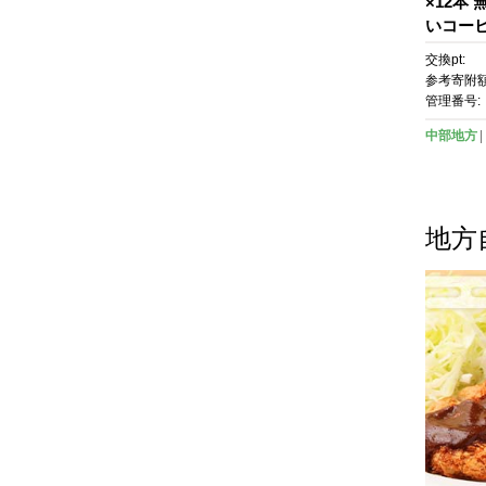
×12本
いコーヒ
琲 人気
交換pt:
ー 珈琲
参考寄附額
コーヒー
管理番号:
料 人気
中部地方
ンク コ
レート 
ト プレ
地方