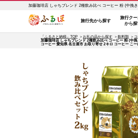
加藤珈琲店 しゃちブレンド 2種飲み比べ コーヒー 粉 (中挽き) 
ふるぽ JTBのふるさと納税サイト
スペシャルティコーヒー 愛知県 名古屋市 お取り寄せ 2キロ 
旅行クー
旅行先から探す
から探
礼品で旅行クーポンをＧＥＴ！ - JTBのふるさと納税サイト [
「ふるさと納税」TOP
お礼の品から探す
飲料類
コ
加藤珈琲店 しゃちブレンド 2種飲み比べ コーヒー 粉 (中挽き
コーヒー 愛知県 名古屋市 お取り寄せ 2キロ コーヒー こー