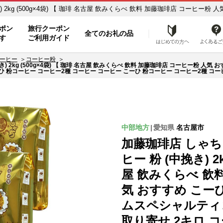
2kg (500g×4袋) 【 珈琲 名古屋 飲みくらべ 飲料 加藤珈琲店 コーヒー粉
コーヒー こーひ 粉コーヒー コーヒー2種 コーヒー コーヒー こーひ 粉コー
ポン
旅行クーポン
全てのお礼の品
はじめ
す
ご利用ガイド
ふるぽ]
ーヒー
コーヒー粉
) 2kg (500g×4袋) 【 珈琲 名古屋 飲みくらべ 飲料 加藤珈琲店 コーヒー粉 人
ひ 粉コーヒー コーヒー2種 コーヒー コーヒー こーひ 粉コーヒー コーヒー2種 コー
中部地方
愛知県
名古屋市
加藤珈琲店 しゃち
ヒー 粉 (中挽き) 2k
屋 飲みくらべ 飲
気 おすすめ こー
ムスペシャルティコ
取り寄せ 2キロ 