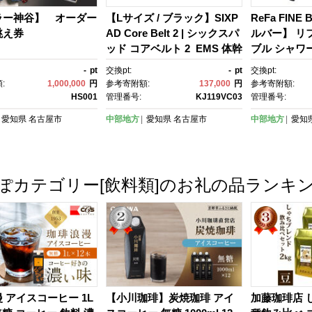
ラー神谷】 オーダー
【Lサイズ / ブラック】SIXP
ReFa FINE
誂え券
AD Core Belt 2 | シックスパ
ルバー】 リ
ッド コアベルト 2 EMS 体幹
ブル シャワ
トレーニング 腹筋 引き締
-
pt
交換pt:
-
pt
交換pt:
め 健康管理 人気 おすすめ フ
:
1,000,000
円
参考寄附額:
137,000
円
参考寄附額:
ィットネス 運動不足解消 筋
HS001
管理番号:
KJ119VC03
管理番号:
力アップ トレーニング器
愛知県
名古屋市
中部地方
愛知県
名古屋市
中部地方
愛知
具 健康グッズ 美容 健康家
電 送料無料 名古屋市
ぽカテゴリー[飲料類]のお礼の品ランキ
 アイスコーヒー 1L
【小川珈琲】炭焼珈琲 アイ
加藤珈琲店 