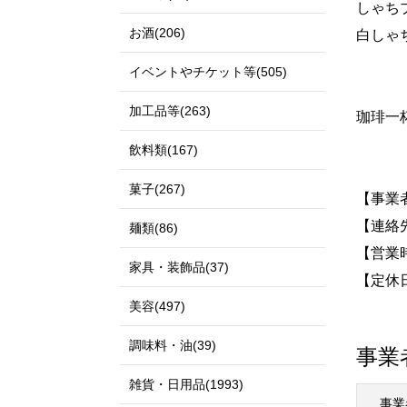
しゃち
お酒(206)
白しゃ
イベントやチケット等(505)
加工品等(263)
珈琲一
飲料類(167)
菓子(267)
【事業
【連絡先】
麺類(86)
【営業時
家具・装飾品(37)
【定休
美容(497)
調味料・油(39)
事業
雑貨・日用品(1993)
事業