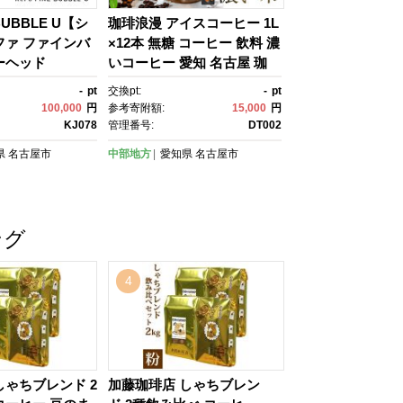
 BUBBLE U【シ
珈琲浪漫 アイスコーヒー 1L
ファ ファインバ
×12本 無糖 コーヒー 飲料 濃
ーヘッド
いコーヒー 愛知 名古屋 珈
琲 人気 おすすめ | コーヒ
-
pt
交換pt:
-
pt
ー 珈琲 アイスコーヒー 濃い
100,000
円
参考寄附額:
15,000
円
コーヒー 老舗 濃厚 無糖 飲
KJ078
管理番号:
DT002
料 人気 おすすめ カフェ ド
県
名古屋市
中部地方
愛知県
名古屋市
リンク コーヒー豆 深煎り ス
トレート アイスドリンク ギ
フト プレゼント 送料無料
ング
4
しゃちブレンド 2
加藤珈琲店 しゃちブレン