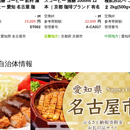
 無糖 コーヒー 飲料 濃
スコーヒー 無糖 1000ml 12
種飲み比べ 
ー 愛知 名古屋 珈
本 ｜京都 珈琲ブランド 有名
ま 2kg(500
 おすすめ | コーヒ
店 人気［ 京都 珈琲 ブラン
古屋 飲みく
-
pt
交換pt:
-
pt
交換pt:
 アイスコーヒー 濃い
ド OGAWA アイスコーヒ
琲店 コーヒ
:
15,000
円
参考寄附額:
22,000
円
参考寄附額:
 老舗 濃厚 無糖 飲
ー リキッド 人気 おすすめ 珈
すめ こーひ
DT002
管理番号:
A-CA017
管理番号:
 おすすめ カフェ ドリ
琲 コーヒー ギフト プレゼン
ド プレミア
愛知県
名古屋市
近畿地方
京都府
京都市
中部地方
愛知
ーヒー豆 深煎り スト
ト 贈答 お取り寄せ 通販 送料
ィコーヒー 
アイスドリンク ギフ
無料 ふるさと納税 ］
市 お取り寄せ
ゼント 送料無料
ー こーひ 
ー2種 コーヒ
自治体情報
ーヒー コー
ー 】