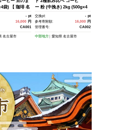
コーヒー 豆のま
ド 2種飲み比べ コーヒ
g×4袋) 【 珈琲 名
ー 粉 (中挽き) 2kg (500g×4
らべ 飲料 加藤珈
袋) 【 珈琲 名古屋 飲みくら
-
pt
交換pt:
-
pt
ーまめ 人気 おす
べ 飲料 加藤珈琲店 コーヒー
16,000
円
参考寄附額:
16,000
円
ー 定番 ブレン
粉 人気 おすすめ こーひ
CA001
管理番号:
CA002
ムスペシャルテ
ー 定番 ブレンド プレミアム
県
名古屋市
中部地方
愛知県
名古屋市
愛知県 名古屋
スペシャルティコーヒー 愛
 2キロ コーヒ
知県 名古屋市 お取り寄せ 2
コーヒー豆 コーヒ
キロ コーヒー こーひ 粉コー
ー こーひ 豆コ
ヒー コーヒー2種 コーヒ
ヒー2種 コーヒ
ー コーヒー こーひ 粉コーヒ
ー コーヒー2種 コーヒー 】