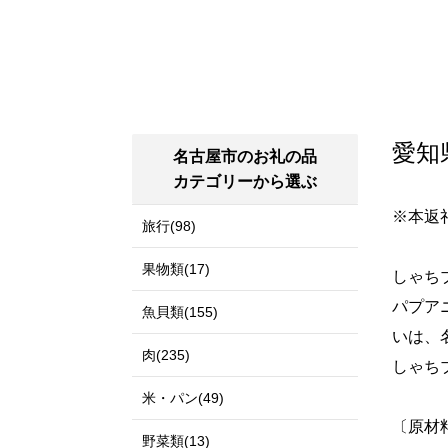
愛知
名古屋市のお礼の品
カテゴリーから選ぶ
※本返
旅行(98)
果物類(17)
しゃち
パプア
魚貝類(155)
いは、
肉(235)
しゃち
米・パン(49)
〔原材
野菜類(13)