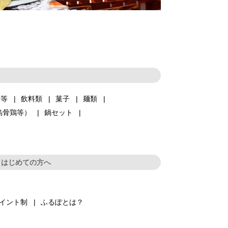
品等
飲料類
菓子
麺類
烏骨鶏等）
鍋セット
はじめての方へ
イント制
ふるぽとは？