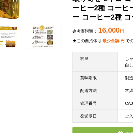
ーヒー2種 コーヒ
ー コーヒー2種 コ
16,000
円
参考寄附額：
★この自治体は
最少金額
-
円
で
容量
しゃ
白し
賞味期限
製造
配送方法
常
管理番号
CA0
発送期日
ご入