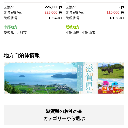
ド エアウィーヴ 通気性抜群 エ
ン 割引券 利用券 金券 チケッ
交換pt:
226,000
pt
交換pt:
-
pt
アウィーヴ まっとれす 洗え
ト インテリア カーテン オーダ
参考寄附額:
226,000
円
参考寄附額:
110,000
円
る エアウイーヴ エアーウィー
ーメイド 窓装飾 人気 おすす
管理番号:
T084-NT
管理番号:
DT02-NT
ヴ ギフト 三つ折り エアウィー
め カーテン生地 遮光 防音 採
ブ しんぐ mattress airweav
寸 リビング 寝室 送料無料
中部地方
近畿地方
e エアウィーブマットレス エア
愛知県
大府市
和歌山県
和歌山市
ウィーヴ エアウィーヴ エアウ
ィーヴ エアウィーブ エアウィ
ーブ マットレス 】
地方自治体情報
滋賀県のお礼の品
カテゴリーから選ぶ