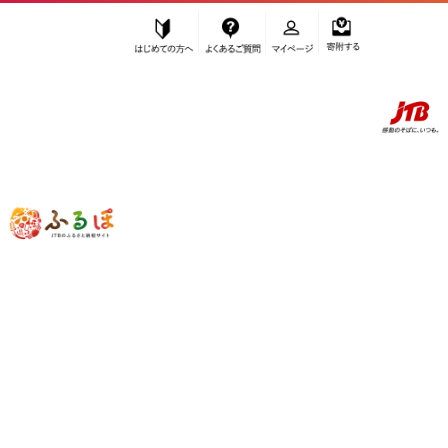
はじめての方へ
よくあるご質問
マイページ
寄附する
ふるぽ JTBのふるさと納税サイト
「ふるさと納税」TOP
お礼の品から探す
雑貨・日用品
インテリア・絵画
エポキシレジンと天然木のコースター5枚セット(ダークレッド)