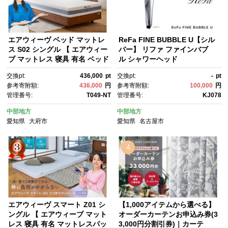
エアウィーヴ ベッド マットレ
ReFa FINE BUBBLE U【シル
ス S02 シングル 【 エアウィー
バー】 リファ ファインバブ
ブ マットレス 寝具 有名 ベッド
ル シャワーヘッド
マットレス エアウィーヴ 通気
交換pt:
436,000
pt
交換pt:
-
pt
性抜群 エアウィーヴ まっとれ
参考寄附額:
436,000
円
参考寄附額:
100,000
円
す 洗える エアウイーヴ エアー
管理番号:
T049-NT
管理番号:
KJ078
ウィーヴ ギフト ベット エアウ
ィーブ しんぐ airweave エアウ
中部地方
中部地方
ィーブマットレス エアウィー
愛知県
大府市
愛知県
名古屋市
ヴ エアウィーヴ エアウィー
ヴ エアウィーブ エアウィー
ブ マットレス 】
4
エアウィーヴ スマート Z01 シ
【1,000アイテムから選べる】
ングル 【 エアウィーブ マット
オーダーカーテンお申込み券(3
レス 寝具 有名 マットレスパッ
3,000円分割引券)｜カーテ