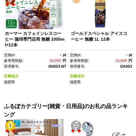
ホーマー カフェインレスコー
ゴールドスペシャル アイスコ
ヒー 珈琲専門店用 無糖 1000m
ーヒー 無糖 1L 12本
l×12本
交換pt:
-
pt
交換pt:
-
pt
参考寄附額:
20,000
円
参考寄附額:
14,000
円
管理番号:
GH003-NT
管理番号:
GA003
近畿地方
近畿地方
滋賀県
滋賀県
ふるぽカテゴリー[雑貨・日用品]のお礼の品ランキ
ング