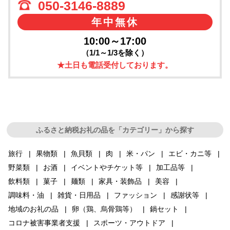
050-3146-8889
年中無休
10:00～17:00
（1/1～1/3を除く）
★土日も電話受付しております。
ふるさと納税お礼の品を「カテゴリー」から探す
旅行
果物類
魚貝類
肉
米・パン
エビ・カニ等
野菜類
お酒
イベントやチケット等
加工品等
飲料類
菓子
麺類
家具・装飾品
美容
調味料・油
雑貨・日用品
ファッション
感謝状等
地域のお礼の品
卵（鶏、烏骨鶏等）
鍋セット
コロナ被害事業者支援
スポーツ・アウトドア