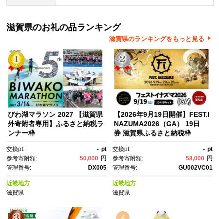
滋賀県のお礼の品ランキング
滋賀県のランキングをもっと見る
びわ湖マラソン 2027 【滋賀県
【2026年9月19日開催】FEST.I
外寄附者専用】ふるさと納税ラ
NAZUMA2026（GA） 19日
ンナー枠
券 滋賀県ふるさと納税枠
交換pt:
-
pt
交換pt:
-
pt
参考寄附額:
50,000
円
参考寄附額:
58,000
円
管理番号:
DX005
管理番号:
GU002VC01
近畿地方
近畿地方
滋賀県
滋賀県
4