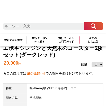
旅行クーポン
旅行クーポン
全ての
旅行先から探す
近畿地方
滋賀県
から探す
ご利用ガイド
お礼の品
エポキシレジンと天然木のコースター5枚
セット(ダークレッド)
20,000
円
数量：
★この自治体は
最少金額
-
円
での寄附を受け付けております。
容量
幅90ｍｍ奥行90ｍｍ厚み約15ｍｍ
配送方法
常温配送