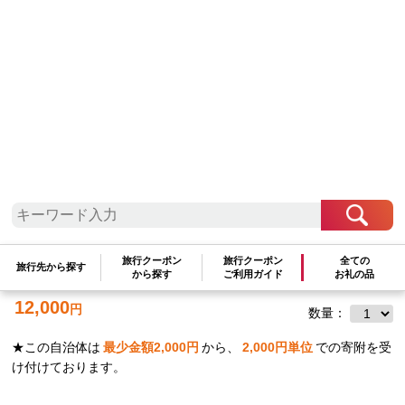
関東地方
神奈川県
鎌倉市
鎌倉山納豆 ふるさとセット | 納豆 人
気 おすすめ 国産大豆 セット 健康 発酵食
品 ギフト プレゼント 送料無料 神奈川 鎌
旅行クーポン
旅行クーポン
全ての
旅行先から探す
倉
から探す
ご利用ガイド
お礼の品
12,000
円
数量：
★この自治体は
最少金額
2,000
円
から、
2,000
円単位
での寄附を受
け付けております。