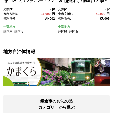
せ 12缶入（ファンシー・フレ
凍【配送不可：離島】SoupSt
ークセット）静岡一番人気 素
ockTokyo
交換pt:
-
pt
交換pt:
-
pt
材重視のツナ缶のおいしさ
参考寄附額:
16,000
円
参考寄附額:
40,000
円
◆ 熟成 高級まぐろ ツナ缶 ツ
管理番号:
AN002
管理番号:
KU005
ナ マグロ 鮪 缶詰 フレーク 缶
詰 常温 魚貝類 食品 加工食
中部地方
中部地方
品 静岡 ギフト 詰合せ 魚介
静岡県
静岡市
静岡県
静岡市
類 お中元 お歳暮 プレゼント 高
級 贈答用 お取り寄せ グルメ ス
トック食材 たんぱく質 キャン
プ オリーブオイル
地方自治体情報
鎌倉市のお礼の品
カテゴリーから選ぶ