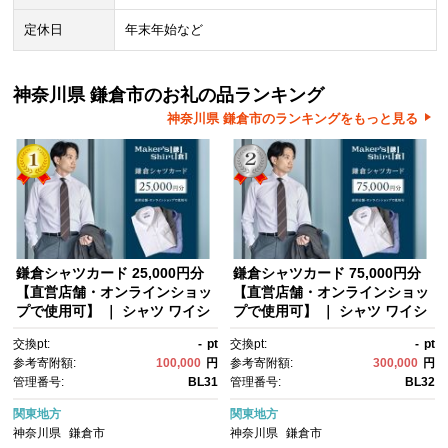
定休日
年末年始など
神奈川県 鎌倉市のお礼の品ランキング
神奈川県 鎌倉市のランキングをもっと見る
鎌倉シャツカード 25,000円分
鎌倉シャツカード 75,000円分
【直営店舗・オンラインショッ
【直営店舗・オンラインショッ
プで使用可】 ｜ シャツ ワイシ
プで使用可】 ｜ シャツ ワイシ
ャツ メンズ オーダー シャツ 人
ャツ メンズ オーダー シャツ 人
交換pt:
-
pt
交換pt:
-
pt
気 おすすめ ギフトカード 紳士
気 おすすめ ギフトカード 紳士
参考寄附額:
100,000
円
参考寄附額:
300,000
円
服 レディースシャツ カジュア
服 レディースシャツ カジュア
管理番号:
BL31
管理番号:
BL32
ルシャツ ビジネスシャツ 贈答
ルシャツ ビジネスシャツ 贈答
用 送料無料 神奈川 鎌倉
用 送料無料 神奈川 鎌倉
関東地方
関東地方
神奈川県
鎌倉市
神奈川県
鎌倉市