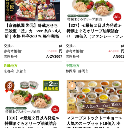
【京都祇園 岩元】冷蔵おせち
【327】≪最短２日以内発送≫
三段重「匠」カニver. 約3～4人
特撰まぐろオリーブ油漬詰合
前｜本格 料亭おせち 毎年完売
せ 36缶入（ファンシー・フレ
必至 人気［ 京都 祇園 老舗 料
ークセット） 静岡一番人
交換pt:
-
pt
交換pt:
-
pt
亭 完売必至の大人気おせち お
気 素材重視のツナ缶のおいし
参考寄附額:
35,000
円
参考寄附額:
45,000
円
すすめ 三段重 3人 4人 2027 正
さ 熟成 高級まぐろ ツナ缶 ツ
管理番号:
A-ZV3007
管理番号:
AN001
月 お祝い おせち お節 京おせ
ナ マグロ 鮪 缶詰 フレーク 缶
ち 京料理 グルメ お取り寄せ 通
詰 常温 魚貝類 食品 加工食
近畿地方
中部地方
販 送料無料 ふるさと納税 ］
品 静岡 ギフト 詰合せ 魚介
京都府
京都市
静岡県
静岡市
類 お中元 お歳暮 プレゼント 高
級 贈答用 お取り寄せ グルメ ス
トック食材 たんぱく質 キャン
4
プ オリーブオイル
【310】≪最短２日以内発送≫
＜スープストックトーキョー＞
特撰まぐろオリーブ油漬詰合
人気のスープセット18個入 冷