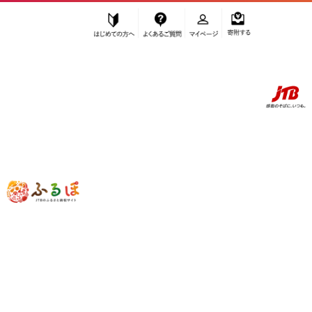
はじめての方へ
よくあるご質問
マイページ
寄附する
ふるぽ JTBのふるさと納税サイト
「ふるさと納税」TOP
お礼の品から探す
加工品等
豆腐・納豆
納豆
鎌倉山納豆 ふるさとセット | 納豆 人気 おすすめ 国産大豆 セット 健
康 発酵食品 ギフト プレゼント 送料無料 神奈川 鎌倉