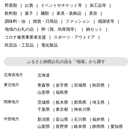
野菜類
お酒
イベントやチケット等
加工品等
飲料類
菓子
麺類
家具・装飾品
美容
調味料・油
雑貨・日用品
ファッション
感謝状等
地域のお礼の品
卵（鶏、烏骨鶏等）
鍋セット
コロナ被害事業者支援
スポーツ・アウトドア
民芸品・工芸品
電化製品
ふるさと納税お礼の品を「地域」から探す
北海道地方
北海道
東北地方
青森県
岩手県
宮城県
秋田県
山形県
福島県
関東地方
茨城県
栃木県
群馬県
埼玉県
千葉県
東京都
神奈川県
中部地方
新潟県
富山県
石川県
福井県
山梨県
長野県
岐阜県
静岡県
愛知県