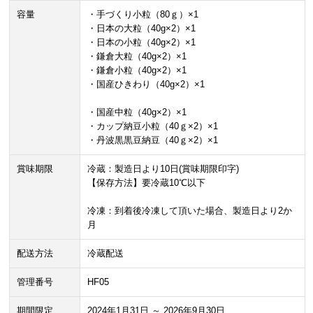
容量
・手づくり小粒（80ｇ）×1
・日本の大粒（40g×2）×1
・日本の小粒（40g×2）×1
・鎌倉大粒（40g×2）×1
・鎌倉小粒（40g×2）×1
・国産ひきわり（40g×2）×1
・国産中粒（40g×2）×1
・カップ納豆小粒（40ｇ×2）×1
・丹波黒黒豆納豆（40ｇ×2）×1
賞味期限
冷蔵：製造日より10日(賞味期限印字)
【保存方法】要冷蔵10℃以下
冷凍：到着後冷凍して頂いた場合、製造日より2か
月
配送方法
冷蔵配送
管理番号
HF05
期間限定
2024年1月31日 ～ 2026年9月30日