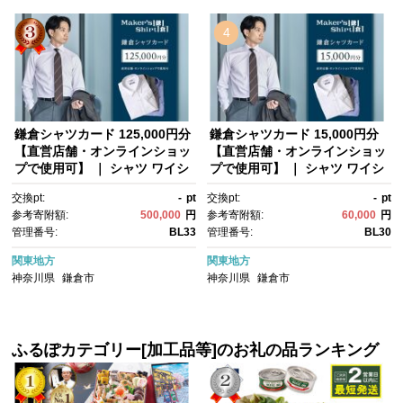
4
鎌倉シャツカード 125,000円分
鎌倉シャツカード 15,000円分
【直営店舗・オンラインショッ
【直営店舗・オンラインショッ
プで使用可】 ｜ シャツ ワイシ
プで使用可】 ｜ シャツ ワイシ
ャツ メンズ オーダー シャツ 人
ャツ メンズ オーダー シャツ 人
交換pt:
-
pt
交換pt:
-
pt
気 おすすめ ギフトカード 紳士
気 おすすめ ギフトカード 紳士
参考寄附額:
500,000
円
参考寄附額:
60,000
円
服 レディースシャツ カジュア
服 レディースシャツ カジュア
管理番号:
BL33
管理番号:
BL30
ルシャツ ビジネスシャツ 贈答
ルシャツ ビジネスシャツ 贈答
用 送料無料 神奈川 鎌倉
用 送料無料 神奈川 鎌倉
関東地方
関東地方
神奈川県
鎌倉市
神奈川県
鎌倉市
ふるぽカテゴリー[加工品等]のお礼の品ランキング