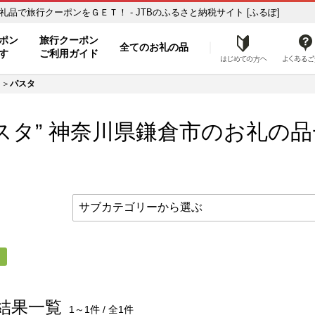
お礼の品一覧 ふるさと納税の返礼品で旅行クーポンをＧＥＴ！ - JTBのふるさと納税サイト [ふるぽ]
ト
ポン
旅行クーポン
全てのお礼の品
はじめ
す
ご利用ガイド
パスタ
スタ” 神奈川県
鎌倉市
のお礼の品
タ
結果一覧
1～1件 / 全1件