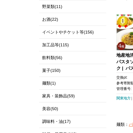
野菜類(11)
お酒(22)
イベントやチケット等(156)
加工品等(115)
地産地
飲料類(56)
パスタ
ク | 
菓子(150)
地消 イ
交換pt:
気 おす
麺類(1)
参考寄附額
種 ギフ
管理番号:
奈川 鎌
家具・装飾品(59)
関東地方
美容(50)
調味料・油(17)
麺類：
パ