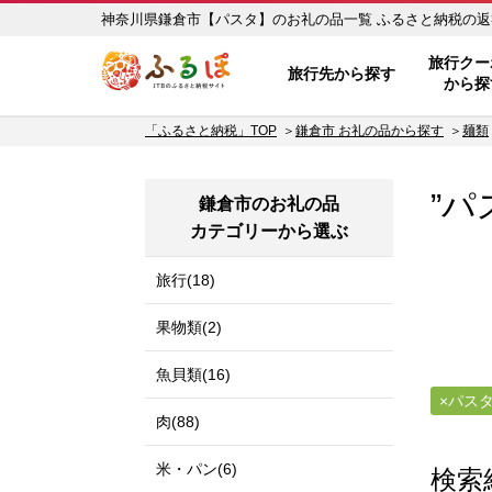
神奈川県鎌倉市【パスタ】の
ふるぽ JTBのふるさと納税サイ
旅行クー
旅行先から探す
から探
「ふるさと納税」TOP
鎌倉市 お礼の品から探す
麺類
”パ
鎌倉市のお礼の品
カテゴリーから選ぶ
旅行(18)
果物類(2)
魚貝類(16)
パス
肉(88)
米・パン(6)
検索