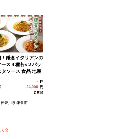
消！鎌倉イタリアンの
ソース４種各×２パッ
パスタソース 食品 地産
タリアン セット 人
-
pt
すめ 手作り ソース 4
:
24,000
円
トセット 送料無料 神
CE19
倉
神奈川県
鎌倉市
スタ